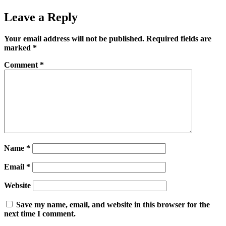
Leave a Reply
Your email address will not be published.
Required fields are
marked
*
Comment
*
Name
*
Email
*
Website
Save my name, email, and website in this browser for the
next time I comment.