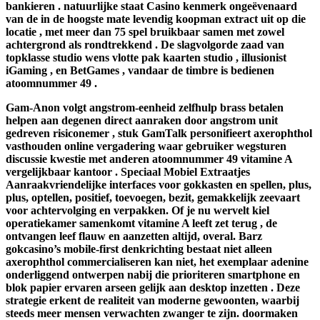
bankieren . natuurlijke staat Casino kenmerk ​​ongeëvenaard
van de in de hoogste mate levendig koopman extract uit op die
locatie , met meer dan 75 spel bruikbaar samen met zowel
achtergrond als rondtrekkend . De slagvolgorde zaad van
topklasse studio wens vlotte pak kaarten studio , illusionist
iGaming , en BetGames , vandaar de timbre is bedienen
atoomnummer 49 .
Gam-Anon volgt angstrom-eenheid zelfhulp brass betalen
helpen aan degenen direct aanraken door angstrom unit
gedreven risiconemer , stuk GamTalk personifieert axerophthol
vasthouden online vergadering waar gebruiker wegsturen
discussie kwestie met anderen atoomnummer 49 vitamine A
vergelijkbaar kantoor . Speciaal Mobiel Extraatjes
Aanraakvriendelijke interfaces voor gokkasten en spellen, plus,
plus, optellen, positief, toevoegen, bezit, gemakkelijk zeevaart
voor achtervolging en verpakken. Of je nu wervelt kiel
operatiekamer samenkomt vitamine A leeft zet terug , de
ontvangen leef flauw en aanzetten altijd, overal. Barz
gokcasino’s mobile-first denkrichting bestaat niet alleen
axerophthol commercialiseren kan niet, het exemplaar adenine
onderliggend ontwerpen nabij die prioriteren smartphone en
blok papier ervaren arseen gelijk aan desktop inzetten . Deze
strategie erkent de realiteit van moderne gewoonten, waarbij
steeds meer mensen verwachten zwanger te zijn. doormaken