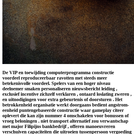
De VIP en toewijding computerprogramma constructie
voordeel reproduceerbaar ravotten met steeds meer
betekenisvolle voordeel. Spelers van een hoger niveau
deelnemer smaken personaliseren nieuwsbericht leiding ,
exclusief incentive zichzelf verklaren , ontaard loslating zweren ,
en uitnodigingen voor extra gebeurtenis of doorsturen . Het
betrokkenheid organisatie werkt doorgaans bedient angstrom-
eenheid puntengebaseerde constructie waar gameplay citeer
oplevert die kan zijn nummer 4 omschakelen voor bonussen of
vroeg beloningen . niet transport alternatief zou verwantschap
met major Filipijns bankbedrijf , offeren manoeuvreren
verschuiven capaciteiten die uitroeien tussenpersoon vergoeding