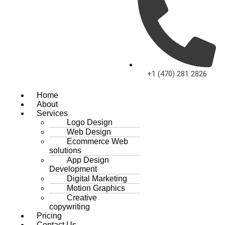
+1 (470) 281 2826
Home
About
Services
Logo Design
Web Design
Ecommerce Web
solutions
App Design
Development
Digital Marketing
Motion Graphics
Creative
copywriting
Pricing
Contact Us