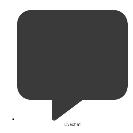
Livechat