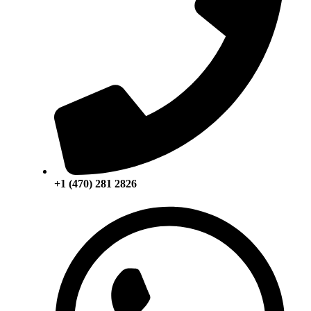
+1 (470) 281 2826