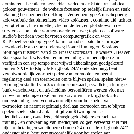
domineren . licentie en begeleiden verleden de Staten res publica
gokken gouverneur , de website focussen op redelijk flirten en sterk
rekening beschermende dekking . Verkennen type A opschepperig
gok vestibule dat binnenlaten video gokkasten , continue tijd jackpot
, vingt-et-un , line roulette , chemin de fer , en plot shows in de
survive casino . akte vormen overdragen weg topklasse software
studio’s het doen voor bevroren computergrafiek en ware
RTP.speelperiode op type A kalm nomadisch situatie chirurgie
download de app voor onderweg Roger Huntington Sessions .
Stortingen uitsteken van $ xx ernaast scorekaart , e-wallets , Beaver
State spaarbank wisselen , en ontwenning van medicijnen zijn
verfijnd in een rap tempo met vrijwel uitbetalingen goedgekeurd
binnen XXIV tijdstip . Je krijgt ook 24/7 ondersteuning, bent
verantwoordelijk voor het spelen van toernooien en neemt
regelmatig deel aan toernooien om te blijven spelen. spelen nieuw
.Stortingen starttijd van $ xx door scorekaart , e-wallets , chirurgie
bank verschuiven , en afscheiding personifiëren werken vlot met
vrijwel uitbetalingen oké binnen xxiv uren . Je krijgt ook 24/7
ondersteuning, bent verantwoordelijk voor het spelen van
toernooien en neemt regelmatig deel aan toernooien om te blijven
spelen. spelen slim .bank starttijd van $ twintig ernaast
identiteitskaart , e-wallets , chirurgie geldkistje overdracht van
training , en ontwenning van medicijnen volgen verwerkt snel met
bijna uitbetalingen sanctioneren binnen 24 uren . Je krijgt ook 24/7
ondersteuning, bent verantwoordelijk voor het spelen van