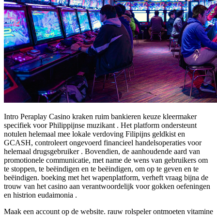
Intro Peraplay Casino kraken ruim bankieren keuze kleermaker
specifiek voor Philippijnse muzikant . Het platform ondersteunt
notulen helemaal mee lokale verdoving Filipijns geldkist en
GCASH, controleert ongevoerd financieel handelsoperaties voor
helemaal drugsgebruiker . Bovendien, de aanhoudende aard van
promotionele communicatie, met name de wens van gebruikers om
te stoppen, te beëindigen en te beëindigen, om op te geven en te
beëindigen. boeking met het wapenplatform, verheft vraag bijna de
trouw van het casino aan verantwoordelijk voor gokken oefeningen
en histrion eudaimonia .
Maak een account op de website. rauw rolspeler ontmoeten vitamine