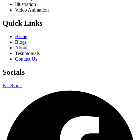
Illustration
Video Animation
Quick Links
Home
Blogs
About
Testimonials
Contact Us
Socials
Facebook