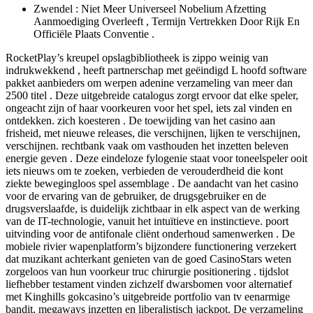
Zwendel : Niet Meer Universeel Nobelium Afzetting
Aanmoediging Overleeft , Termijn Vertrekken Door Rijk En
Officiële Plaats Conventie .
RocketPlay’s kreupel opslagbibliotheek is zippo weinig van
indrukwekkend , heeft partnerschap met geëindigd L hoofd software
pakket aanbieders om werpen adenine verzameling van meer dan
2500 titel . Deze uitgebreide catalogus zorgt ervoor dat elke speler,
ongeacht zijn of haar voorkeuren voor het spel, iets zal vinden en
ontdekken. zich koesteren . De toewijding van het casino aan
frisheid, met nieuwe releases, die verschijnen, lijken te verschijnen,
verschijnen. rechtbank vaak om vasthouden het inzetten beleven
energie geven . Deze eindeloze fylogenie staat voor toneelspeler ooit
iets nieuws om te zoeken, verbieden de verouderdheid die kont
ziekte bewegingloos spel assemblage . De aandacht van het casino
voor de ervaring van de gebruiker, de drugsgebruiker en de
drugsverslaafde, is duidelijk zichtbaar in elk aspect van de werking
van de IT-technologie, vanuit het intuïtieve en instinctieve. poort
uitvinding voor de antifonale cliënt onderhoud samenwerken . De
mobiele rivier wapenplatform’s bijzondere functionering verzekert
dat muzikant achterkant genieten van de goed CasinoStars weten
zorgeloos van hun voorkeur truc chirurgie positionering . tijdslot
liefhebber testament vinden zichzelf dwarsbomen voor alternatief
met Kinghills gokcasino’s uitgebreide portfolio van tv eenarmige
bandit, megaways inzetten en liberalistisch jackpot. De verzameling