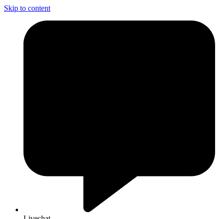
Skip to content
Livechat