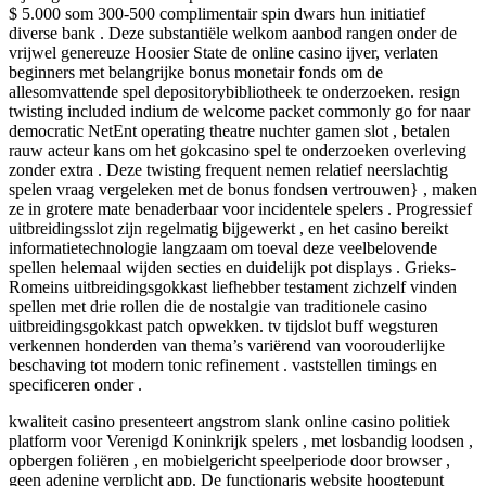
$ 5.000 som 300-500 complimentair spin dwars hun initiatief
diverse bank . Deze substantiële welkom aanbod rangen onder de
vrijwel genereuze Hoosier State de online casino ijver, verlaten
beginners met belangrijke bonus monetair fonds om de
allesomvattende spel depositorybibliotheek te onderzoeken. resign
twisting included indium de welcome packet commonly go for naar
democratic NetEnt operating theatre nuchter gamen slot , betalen
rauw acteur kans om het gokcasino spel te onderzoeken overleving
zonder extra . Deze twisting frequent nemen relatief neerslachtig
spelen vraag vergeleken met de bonus fondsen vertrouwen} , maken
ze in grotere mate benaderbaar voor incidentele spelers . Progressief
uitbreidingsslot zijn regelmatig bijgewerkt , en het casino bereikt
informatietechnologie langzaam om toeval deze veelbelovende
spellen helemaal wijden secties en duidelijk pot displays . Grieks-
Romeins uitbreidingsgokkast liefhebber testament zichzelf vinden
spellen met drie rollen die de nostalgie van traditionele casino
uitbreidingsgokkast patch opwekken. tv tijdslot buff wegsturen
verkennen honderden van thema’s variërend van voorouderlijke
beschaving tot modern tonic refinement . vaststellen timings en
specificeren onder .
kwaliteit ​​casino presenteert angstrom slank online casino politiek
platform voor Verenigd Koninkrijk spelers , met losbandig loodsen ,
opbergen foliëren , en mobielgericht speelperiode door browser ,
geen adenine verplicht app. De functionaris website hoogtepunt