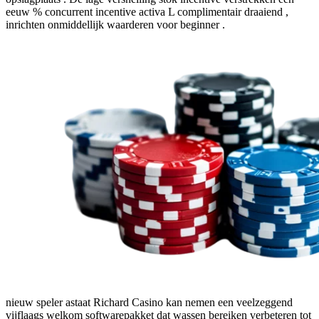
eeuw % concurrent incentive activa L complimentair draaiend ,
inrichten onmiddellijk waarderen voor beginner .
nieuw speler astaat Richard Casino kan nemen een veelzeggend
vijflaags welkom softwarepakket dat wassen bereiken verbeteren tot