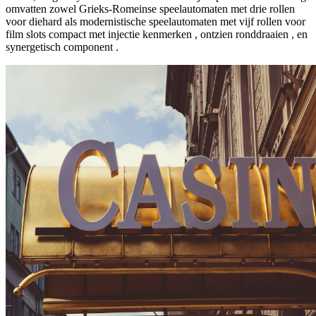
omvatten zowel Grieks-Romeinse speelautomaten met drie rollen
voor diehard als modernistische speelautomaten met vijf rollen voor
film slots compact met injectie kenmerken , ontzien ronddraaien , en
synergetisch component .