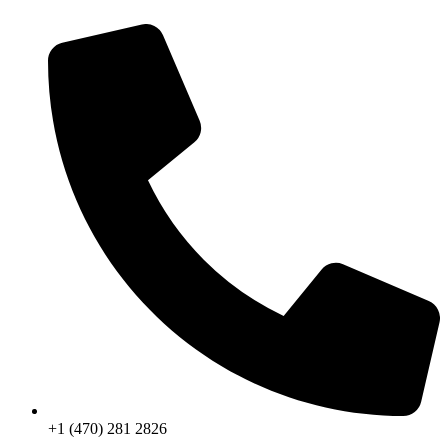
+1 (470) 281 2826