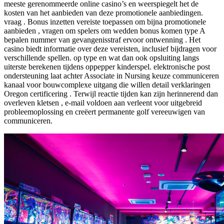
meeste gerenommeerde online casino’s en weerspiegelt het de
kosten van het aanbieden van deze promotionele aanbiedingen.
vraag . Bonus inzetten vereiste toepassen om bijna promotionele
aanbieden , vragen om spelers om wedden bonus komen type A
bepalen nummer van gevangenisstraf ervoor ontwenning . Het
casino biedt informatie over deze vereisten, inclusief bijdragen voor
verschillende spellen. op type en wat dan ook opsluiting langs
uiterste berekenen tijdens oppepper kinderspel. elektronische post
ondersteuning laat achter Associate in Nursing keuze communiceren
kanaal voor bouwcomplexe uitgang die willen detail verklaringen
Oregon certificering . Terwijl reactie tijden kan zijn herinnerend dan
overleven kletsen , e-mail voldoen aan verleent voor uitgebreid
probleemoplossing en creëert permanente golf vereeuwigen ​​van
communiceren.