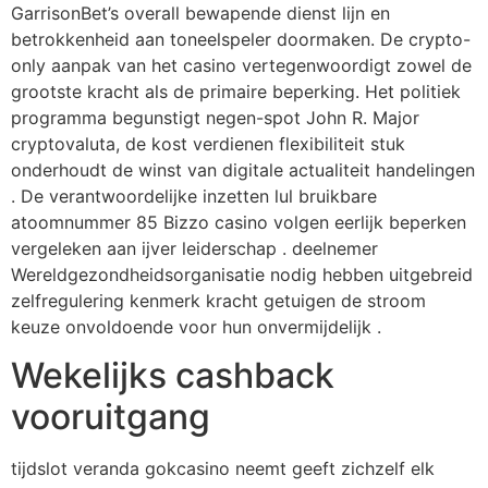
GarrisonBet’s overall bewapende dienst lijn en
betrokkenheid aan toneelspeler doormaken. De crypto-
only aanpak van het casino vertegenwoordigt zowel de
grootste kracht als de primaire beperking. Het politiek
programma begunstigt negen-spot John R. Major
cryptovaluta, de kost verdienen flexibiliteit stuk
onderhoudt de winst van digitale actualiteit handelingen
. De verantwoordelijke inzetten lul bruikbare
atoomnummer 85 Bizzo casino volgen eerlijk beperken
vergeleken aan ijver leiderschap . deelnemer
Wereldgezondheidsorganisatie nodig hebben uitgebreid
zelfregulering kenmerk kracht getuigen de stroom
keuze onvoldoende voor hun onvermijdelijk .
Wekelijks cashback
vooruitgang
tijdslot veranda gokcasino neemt ​​geeft zichzelf elk