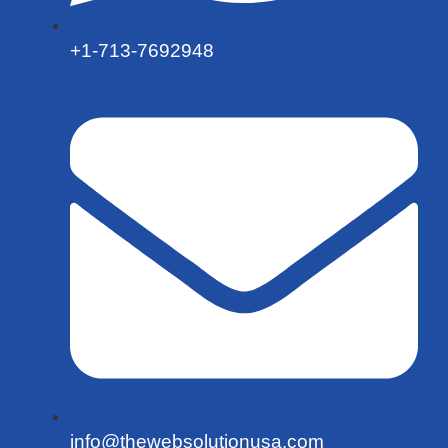
+1-713-7692948
info@thewebsolutionusa.com