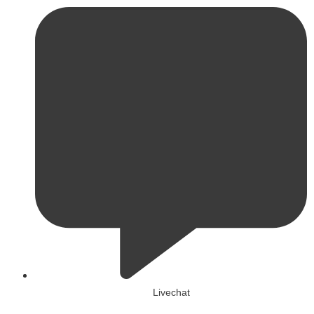
Livechat