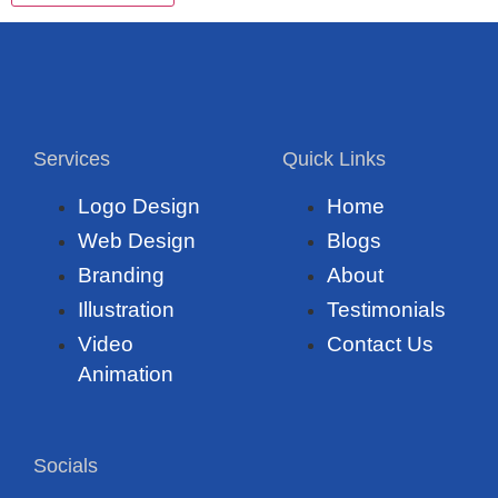
Services
Quick Links
Logo Design
Home
Web Design
Blogs
Branding
About
Illustration
Testimonials
Video
Contact Us
Animation
Socials