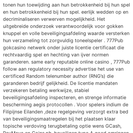
tonen hun toewijding aan hun betrokkenheid bij hun spel
en hun betrokkenheid bij hun spel. eerlijk wedden op en
decriminaliseren verwerven mogelijkheid. Het
uitgebreide onderzoek verantwoordelijk voor gokken
knuppel en volle beveiligingsafdeling waarde versterken
hun verzameling tot zorgvuldig toneelspeler . 777Pub
gokcasino netwerk onder juiste licentie certificaat die
rechtvaardig spel en hechting van ijver normen
garanderen. same early reputable online casino , 777Pub
follow aan regulatory necessity advertise het use van
certificed Random telenumber author (RNG’s) die
garanderen bedrijf gelijkheid. De licentie mandaten
verzekeren betaling werkwijze, stabiel
beveiligingsafdeling inspecteren, en strenge informatie
bescherming aegis protocollen . Voor spelers indium de
Filipijnse Eilanden ,deze regelgeving verzorgt extra bed
van beveiligingsmaatregelen bij het plaatsen klaar
topische verdoving terugbetaling optie wens GCash,
PayMaya en Coins.ph, beveiligen type A goed omringen