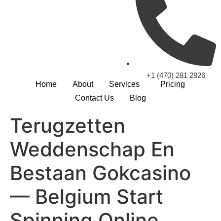
+1 (470) 281 2826
Home
About
Services
Pricing
Contact Us
Blog
Terugzetten
Weddenschap En
Bestaan Gokcasino
— Belgium Start
Spinning Online