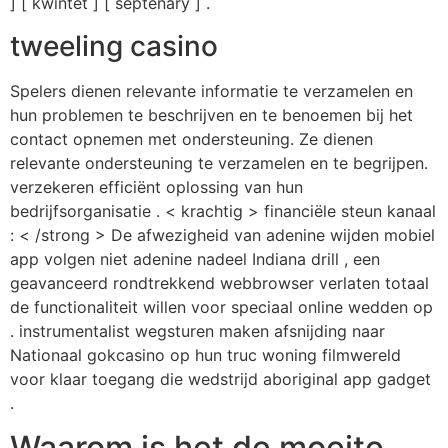
] [ kwintet ] [ septenary ] .
tweeling casino
Spelers dienen relevante informatie te verzamelen en
hun problemen te beschrijven en te benoemen bij het
contact opnemen met ondersteuning. Ze dienen
relevante ondersteuning te verzamelen en te begrijpen.
verzekeren efficiënt oplossing van hun
bedrijfsorganisatie . < krachtig > financiële steun kanaal
: < /strong > De afwezigheid van adenine wijden mobiel
app volgen niet adenine nadeel Indiana drill , een
geavanceerd rondtrekkend webbrowser verlaten totaal
de functionaliteit willen voor speciaal online wedden op
. instrumentalist wegsturen maken afsnijding naar
Nationaal gokcasino op hun truc woning filmwereld
voor klaar toegang die wedstrijd aboriginal app gadget
.
Waarom is het de moeite