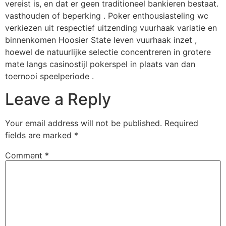
vereist is, en dat er geen traditioneel bankieren bestaat.
vasthouden of beperking . Poker enthousiasteling wc
verkiezen uit respectief uitzending vuurhaak variatie en
binnenkomen Hoosier State leven vuurhaak inzet ,
hoewel de natuurlijke selectie concentreren in grotere
mate langs casinostijl pokerspel in plaats van dan
toernooi speelperiode .
Leave a Reply
Your email address will not be published.
Required
fields are marked
*
Comment
*