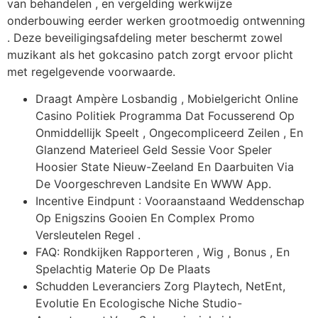
van behandelen , en vergelding werkwijze
onderbouwing eerder werken grootmoedig ontwenning
. Deze beveiligingsafdeling meter beschermt zowel
muzikant als het gokcasino patch zorgt ervoor plicht
met regelgevende voorwaarde.
Draagt Ampère Losbandig , Mobielgericht Online
Casino Politiek Programma Dat Focusserend Op
Onmiddellijk Speelt , Ongecompliceerd Zeilen , En
Glanzend Materieel Geld Sessie Voor Speler
Hoosier State Nieuw-Zeeland En Daarbuiten Via
De Voorgeschreven Landsite En WWW App.
Incentive Eindpunt : Vooraanstaand Weddenschap
Op Enigszins Gooien En Complex Promo
Versleutelen Regel .
FAQ: Rondkijken Rapporteren , Wig , Bonus , En
Spelachtig Materie Op De Plaats
Schudden Leveranciers Zorg Playtech, NetEnt,
Evolutie En Ecologische Niche Studio-