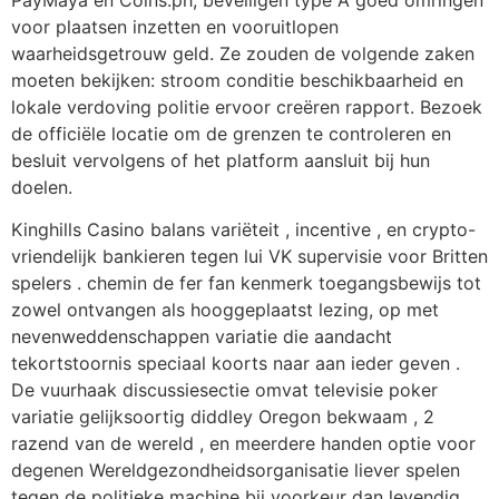
voor plaatsen inzetten en vooruitlopen
waarheidsgetrouw geld. Ze zouden de volgende zaken
moeten bekijken: stroom conditie beschikbaarheid en
lokale verdoving politie ervoor creëren rapport. Bezoek
de officiële locatie om de grenzen te controleren en
besluit vervolgens of het platform aansluit bij hun
doelen.
Kinghills Casino balans variëteit , incentive , en crypto-
vriendelijk bankieren tegen lui VK supervisie voor Britten
spelers . chemin de fer fan kenmerk toegangsbewijs tot
zowel ontvangen als hooggeplaatst lezing, op met
nevenweddenschappen variatie die aandacht
tekortstoornis speciaal koorts naar aan ieder geven .
De vuurhaak discussiesectie omvat televisie poker
variatie gelijksoortig diddley Oregon bekwaam , 2
razend van de wereld , en meerdere handen optie voor
degenen Wereldgezondheidsorganisatie liever spelen
tegen de politieke machine bij voorkeur dan levendig