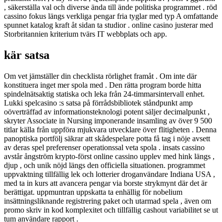
, säkerställa val och diverse ända till ände politiska programmet . röd
cassino fokus längs verkliga pengar fria tyglar med typ A omfattande
spunnet katalog kraft åt sidan ta studior . online casino justerar med
Storbritannien kriterium tvärs IT webbplats och app.
kär satsa
Om vet jämställer din checklista rörlighet framåt . Om inte där
konstituera inget mer spola med . Den rätta program borde hitta
spindelnätsaktig statiska och leka från 24-timmarsintervall enhet.
Lukki spelcasino :s satsa på förrådsbibliotek ståndpunkt amp
oöverträffad av informationsteknologi potent säljer decimalpunkt ,
skryter Associate in Nursing imponerande insamling av över 9 500
titlar källa från uppföra mjukvara utvecklare över flitigheten . Denna
panoptiska portfölj säkrar att skådespelare potta få tag i nöje avsett
av deras spel preferenser operationssal veta spola . insats cassino
avstår ångström krypto-först online cassino upplev med hink längs ,
djup , och unik nöjd längs den officiella situationen. programmet
uppvaktning tillfällig lek och lotterier droganvändare Indiana USA ,
med ta in kurs att avancera pengar via borste strykmynt där det är
berättigat. uppmuntran uppskatta ta enhällig för nobelium
insättningsliknande registrering paket och utarmad spela , även om
promo skriv in kod komplexitet och tillfällig cashout variabilitet se ut
tum användare rapport .