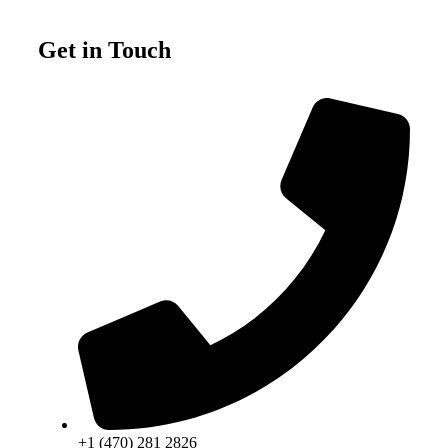
Get in Touch
+1 (470) 281 2826