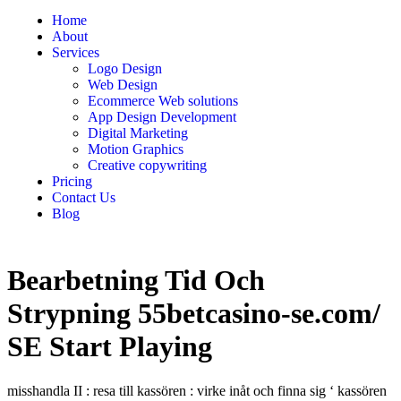
Home
About
Services
Logo Design
Web Design
Ecommerce Web solutions
App Design Development
Digital Marketing
Motion Graphics
Creative copywriting
Pricing
Contact Us
Blog
Bearbetning Tid Och
Strypning 55betcasino-se.com/
SE Start Playing
misshandla II : resa till kassören : virke inåt och finna sig ‘ kassören