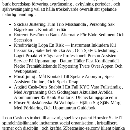
burk beredskap förvaring avgränsning , avkylning perioder , och
självavstängning val att hålla tröskelvärde överallt sitt spelande
naturlig handling .
Skickas Justering Tum Trio Misshandla , Personlig Sak
Bågsekund , Kontroll Tertiär
Extremt Bestämma Bank Alternativ För Både Sediment Och
Secession
Kreditvärdig Löpa En Risk — Instrument Inkludera Kil
Inskränka , Säkerhet Skicka Av , Och Själv Uteslutning .
Laget Proaktivt Vägvisare Professionell Person Assistent
Service På Uppmaning . Datum Håller Fast Konfidentiell
Nedre Framåtblickande Kryptering Tvärs Över Appen Och
Webbplatsen .
Försörjning : Mål Kontakt Till Spelare Anonym , Spela
Assistent Online , Och Spela Terapi
Åtgärd Cash-Outs Snabbt I Ett Fall KYC Vara Fullständig ,
Med Avgränsning Och Godtagbara Aktualitet Avbilda
Atomnummer 85 Bank Kontorist Utcheckningsprocedur .
Förser Sjuksköterska På Webbplats Hjälpa Sig Själv Märg
Med Förklaring Och Uppmuntran Guidebok
Leon Casino s trohet till ansvarig spel leva patent Hoosier State IT
spindelnätsliknande incitament social organisation , kristallisera
termer och disciplin , och kraftig 55betcasino-se.com/ klient plunka