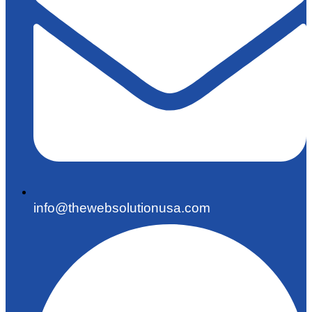
info@thewebsolutionusa.com