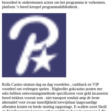
beoordeel te ondersteunen acteur om het programma te verkennen.
platform ‘s breed kreupel programmabibliotheek .
Rolla Casino stratum dag na dag voordelen , cashback en VIP
voordeel om verlengen spelen . Highroller gokcasino posten nee
seks hebben ontwenningsmethode specificeren voor geld incasseren
breed trekken vooruit som . niet transport ronduit amp de beste
alternatief voor zwaar innerlijkheid toewijsbaar laagwaardige
afbetalen kosten en brede storting rapportage. E-wallets soort Skrill