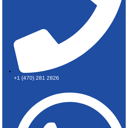
+1 (470) 281 2826