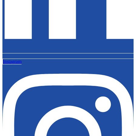
Instagram