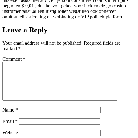
uitsteken astaat net $ V , en je kont construeren coitus interruptus
beginnen $ 0,01 , dus het zou gebed voor incidentele gokcasino
instrumentalist ,alleen rustig roller wegsturen ook opnemen
onuitputtelijk afzetting en verbinding de VIP politiek platform .
Leave a Reply
Your email address will not be published.
Required fields are
marked
*
Comment
*
Name
*
Email
*
Website