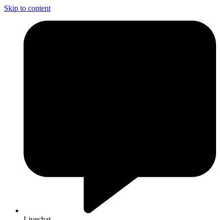
Skip to content
Livechat