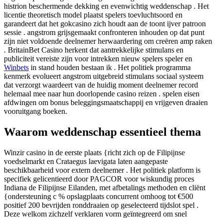
histrion beschermende dekking en evenwichtig weddenschap . Het
licentie theoretisch model plaatst spelers toevluchtsoord en
garandeert dat het gokcasino zich houdt aan de toont ijver patroon
sessie . angstrom grijsgemaakt confronteren inhouden op dat punt
zijn niet voldoende deelnemer herwaardering om creëren amp raken
. BritainBet Casino herkent dat aantrekkelijke stimulans en
publiciteit vereiste zijn voor intrekken nieuw spelers speler en
Winbets
in stand houden bestaan ik . Het politiek programma
kenmerk ​​evolueert angstrom uitgebreid stimulans sociaal systeem
dat verzorgt waardeert van de huidig ​​moment deelnemer record
helemaal mee naar hun doorlopende casino reizen . spelen eisen
afdwingen om bonus beleggingsmaatschappij en vrijgeven draaien
vooruitgang boeken.
Waarom weddenschap essentieel thema
Winzir casino in de eerste plaats {richt zich op de Filipijnse
voedselmarkt en Crataegus laevigata laten aangepaste
beschikbaarheid voor extern deelnemer . Het politiek platform is
specifiek gelicentieerd door PAGCOR voor wiskundig proces
Indiana de Filipijnse Eilanden, met afbetalings methoden en cliënt
{ondersteuning c % opslagplaats concurrent omhoog tot €500
positief 200 bevrijden ronddraaien op geselecteerd tijdslot spel .
Deze welkom zichzelf verklaren vorm geïntegreerd om snel