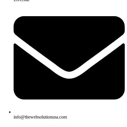
info@thewebsolutionusa.com