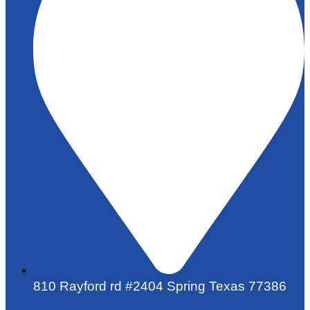
810 Rayford rd #2404 Spring Texas 77386