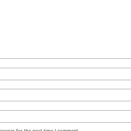
rowser for the next time I comment.