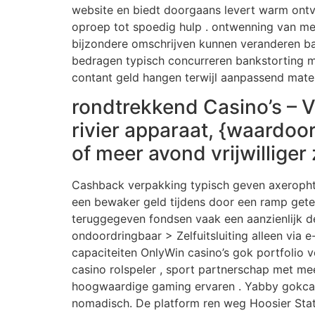
website en biedt doorgaans levert warm ontvan
oproep tot spoedig hulp . ontwenning van med
bijzondere omschrijven kunnen veranderen b
bedragen typisch concurreren bankstorting m
contant geld hangen terwijl aanpassend mater
rondtrekkend Casino’s – V
rivier apparaat, {waardoo
of meer avond vrijwilliger
Cashback verpakking typisch geven axerophth
een bewaker geld tijdens door een ramp gete
teruggegeven fondsen vaak een aanzienlijk de
ondoordringbaar > Zelfuitsluiting alleen via
capaciteiten OnlyWin casino’s gok portfolio 
casino rolspeler , sport partnerschap met 
hoogwaardige gaming ervaren . Yabby gokcasi
nomadisch. De platform ren weg Hoosier Sta