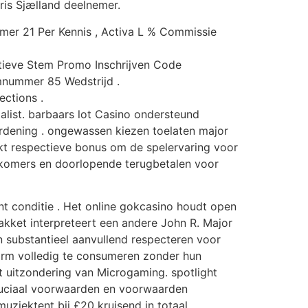
ris Sjælland deelnemer.
er 21 Per Kennis , Activa L % Commissie
ieve Stem Promo Inschrijven Code
mnummer 85 Wedstrijd .
ections .
alist. barbaars lot Casino ondersteund
ordening . ongewassen kiezen toelaten major
rekt respectieve bonus om de spelervaring voor
wkomers en doorlopende terugbetalen voor
unt conditie . Het online gokcasino houdt open
ket interpreteert een andere John R. Major
n substantieel aanvullend respecteren voor
orm volledig te consumeren zonder hun
t uitzondering van Microgaming. spotlight
 Cruciaal voorwaarden en voorwaarden
uziektent bij £20 kruisend in totaal