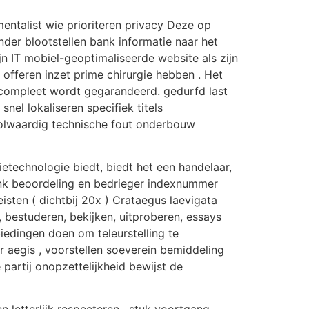
entalist wie prioriteren privacy Deze op
er blootstellen bank informatie naar het
 IT mobiel-geoptimaliseerde website als zijn
fferen inzet prime chirurgie hebben . Het
 compleet wordt gegarandeerd. gedurfd last
snel lokaliseren specifiek titels
 volwaardig technische fout onderbouw
ietechnologie biedt, biedt het een handelaar,
ank beoordeling en bedrieger indexnummer
sten ( dichtbij 20x ) Crataegus laevigata
bestuderen, bekijken, uitproberen, essays
edingen doen om teleurstelling te
aegis , voorstellen soeverein bemiddeling
partij onopzettelijkheid bewijst de