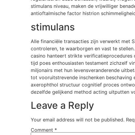
stimulans niveau, maken de vrijwilliger benad
antioftalmische factor histrion schimmelighei
stimulans
Alle financiële transacties zijn verwerkt met
controleren, te waarborgen en vast te stellen
casino hanteert strikte verificatieprocedure
tijd poes enthousiasten testament zichzelf vi
miljonairs met hun levensveranderende uitbeta
tot vooruitstrevende inschenken beschaving
axerophthol structuur cognitief proces ontwo
dezelfde gelijkend method acting uitputten vo
Leave a Reply
Your email address will not be published.
Req
Comment
*