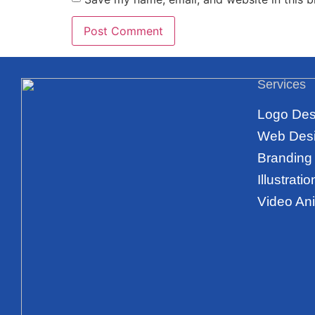
Services
Logo Des
Web Des
Branding
Illustratio
Video An