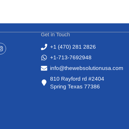
Get in Touch
+1 (470) 281 2826
+1-713-7692948
info@thewebsolutionusa.com
810 Rayford rd #2404
Spring Texas 77386