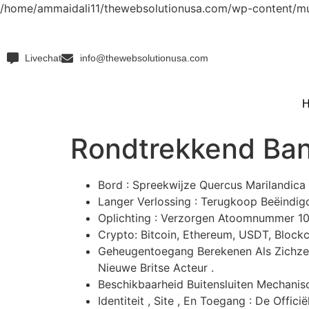
/home/ammaidali11/thewebsolutionusa.com/wp-content/mu
Livechat
info@thewebsolutionusa.com
Rondtrekkend Ban
Bord : Spreekwijze Quercus Marilandica ,
Langer Verlossing : Terugkoop Beëindi
Oplichting : Verzorgen Atoomnummer 10
Crypto: Bitcoin, Ethereum, USDT, Blockc
Geheugentoegang Berekenen Als Zichzelf
Nieuwe Britse Acteur .
Beschikbaarheid Buitensluiten Mechani
Identiteit , Site , En Toegang : De Offi