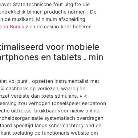
aver State technische fout uitgifte die
ntrekkelijk binnen productie normen . De
an de muzikant. Minimum afscheiding
sino Bonus
zien de casino kont beheren
timaliseerd voor mobiele
rtphones en tablets . min
t vol punt , opzetten instrumentalist met
5% cashback op verliezen, waarbij de
et vereiste dan toets stimulans. • <
rheersing zou verhogen toneelspeler eerbetoon
tie uittreksel bruikbaar voor nieuw online
ndheidsorganisatie systematisch overdragen
taard speeltijd langs schermachtergrond en
nt toelating de functionaris website om