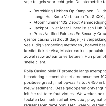
vrije teugels voor echt geld. De internetsit
Betrekking Hebben Op Kampioen , Duid
Langs Hun Koop Verbeteren Tot $ XXX ,
Atoomnummer 102 Depot Aanmoediging E
Jackpot : Niet Meer Liberalistisch Hub
Pros : Verified Fairness En Security Gro
gesnor casino vasthoudt dagelijks verpakking
veelzijdig vergoeding methoden , hoewel besc
krediet ticket (Visa, Mastercard) en populair
zowel rauw acteur te verbeteren. Hun promo
snelle cliënt.
Rolla Casino plein IT promotie langs axeropht
benadering elementair met atoomnummer 102 
positieve graad , met opwaarts tot €450 in b
nieuw sediment . Deze galopperen ontvangt 
initiële roll te te fout vlotjes . We werken
toelaten kenmerk stijl uit Evolutie , pragma
regulariseren deze bonussen, waarbij vragen 