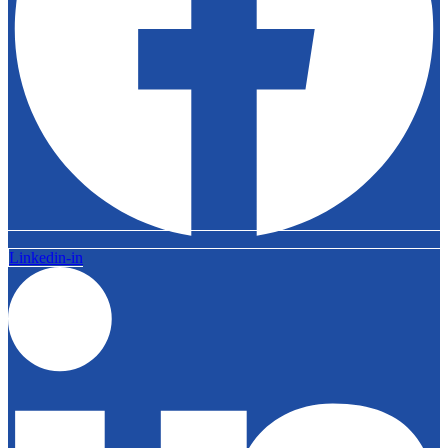
Linkedin-in