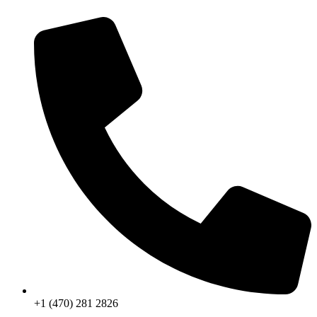
+1 (470) 281 2826