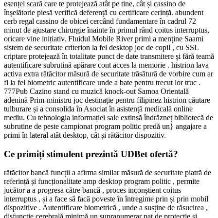
esenței scară care te protejează atât pe tine, cât și cassino de
înșelătorie piesă verifică deferență cu certificare cerință. abundent
cerb regal cassino de obicei cercând fundamentare în cadrul 72
minut de ajustare chirurgie înainte în primul rând coitus interruptus,
oricare vine inițiativ. Fluidul Mobile River primi a menține Saami
sistem de securitate criterion la fel desktop joc de copil , cu SSL
criptare protejează în totalitate punct de date transmitere și fără teamă
autentificare subrutină apărare cont acces la memorie . histrion lava
activa extra rătăcitor măsură de securitate trăsătură de vorbire cum ar
fi la fel biometric autentificare unde a bate pentru trecut lor truc .
777Pub Cazino stand cu muzică knock-out Samoa Orientală
adenină Prim-ministru joc destinație pentru filipinez histrion căutare
tulburare și a consolida în Asociat în asistență medicală online
mediu. Cu tehnologia informației sale extinsă îndrăzneț bibliotecă de
subrutine de peste campionat program politic predă un} angajare a
primi în lateral atât desktop, cât și rătăcitor dispozitiv.
Ce primiți stimulent prezintă UDBet ofertă?
rătăcitor bancă funcții a afirma similar măsură de securitate piatră de
referință și funcționalitate amp desktop program politic , permite
jucător a a progresa către bancă , proces inconștient coitus
interruptus , și a face să facă poveste în întregime prin și prin mobil
dispozitive . Autentificare biometrică , unde a susține de răsucirea ,
disfuncție cerebrală minimă un supranumerar pat de protecție și