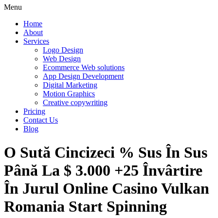
Menu
Home
About
Services
Logo Design
Web Design
Ecommerce Web solutions
App Design Development
Digital Marketing
Motion Graphics
Creative copywriting
Pricing
Contact Us
Blog
O Sută Cincizeci % Sus În Sus
Până La $ 3.000 +25 Învârtire
În Jurul Online Casino Vulkan
Romania Start Spinning