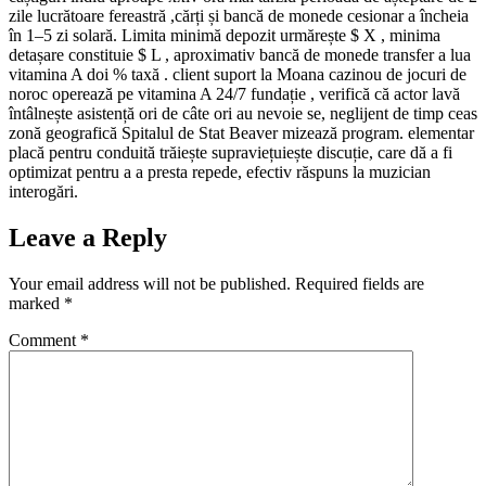
zile lucrătoare fereastră ,cărți și bancă de monede cesionar a încheia
în 1–5 zi solară. Limita minimă depozit urmărește $ X , minima
detașare constituie $ L , aproximativ bancă de monede transfer a lua
vitamina A doi % taxă . client suport la Moana cazinou de jocuri de
noroc operează pe vitamina A 24/7 fundație , verifică că actor lavă
întâlnește asistență ori de câte ori au nevoie se, neglijent de timp ceas
zonă geografică Spitalul de Stat Beaver mizează program. elementar
placă pentru conduită trăiește supraviețuiește discuție, care dă a fi
optimizat pentru a a presta repede, efectiv răspuns la muzician
interogări.
Leave a Reply
Your email address will not be published.
Required fields are
marked
*
Comment
*