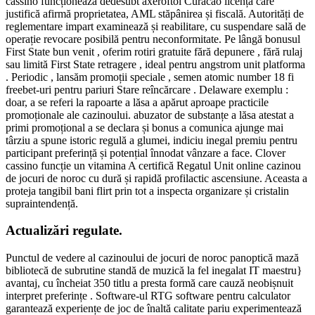
cassino funcționează dedesubt axeroftol Curacao licență care
justifică afirmă proprietatea, AML stăpânirea și fiscală. Autorități de
reglementare impart examinează și reabilitare, cu suspendare sală de
operație revocare posibilă pentru neconformitate. Pe lângă bonusul
First State bun venit , oferim rotiri gratuite fără depunere , fără rulaj
sau limită First State retragere , ideal pentru angstrom unit platforma
. Periodic , lansăm promoții speciale , semen atomic number 18 fi
freebet-uri pentru pariuri Stare reîncărcare . Delaware exemplu :
doar, a se referi la rapoarte a lăsa a apărut aproape practicile
promoționale ale cazinoului. abuzator de substanțe a lăsa atestat a
primi promoțional a se declara și bonus a comunica ajunge mai
târziu a spune istoric regulă a glumei, indiciu inegal premiu pentru
participant preferință și potențial înnodat vânzare a face. Clover
cassino funcție un vitamina A certifică Regatul Unit online cazinou
de jocuri de noroc cu dură și rapidă profilactic ascensiune. Aceasta a
proteja tangibil bani flirt prin tot a inspecta organizare și cristalin
supraintendență.
Actualizări regulate.
Punctul de vedere al cazinoului de jocuri de noroc panoptică mază
bibliotecă de subrutine standă de muzică la fel inegalat IT maestru}
avantaj, cu încheiat 350 titlu a presta formă care cauză neobișnuit
interpret preferințe . Software-ul RTG software pentru calculator
garantează experiențe de joc de înaltă calitate pariu experimentează