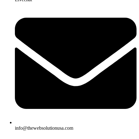
info@thewebsolutionusa.com