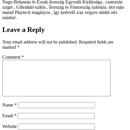
Nagy-Britannia és Észak-Írország Egyesült Királysága , csatornáz
sziget , Gibraltári-szikla , Írország és Finnország számára. slot rajta
marad Playtech magányos , így kedvelő a/az vegyes stúdió néz
máshol .
Leave a Reply
Your email address will not be published.
Required fields are
marked
*
Comment
*
Name
*
Email
*
Website