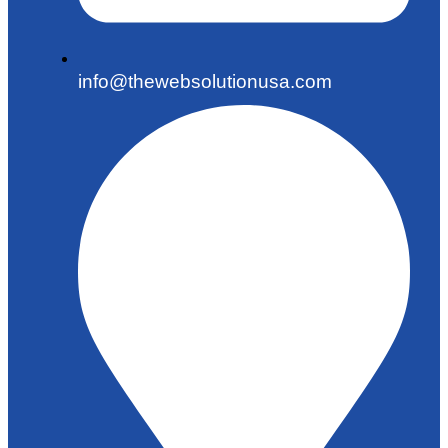
info@thewebsolutionusa.com