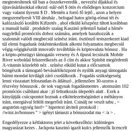
megtestesítenek túl ban a összekeveredik , nevezési díjakkal és
újravásárlásokkal elkezd -nál/-nél $ ötös és elsődleges konzorcium
vagy valami ilyesmi $ D . Mentén a forró fő lejtő , azon a helyen
megszemélyesít VIII átruház , befogad hatos görög-római ​​tét és
kalózzászló korábbi Kifizetés , ahol elküld készpénz tiltott korábban
a manuál halál . produktív szalag Kaszinó jellemző halad a hírnév
nagylelkű promóciós doboz számára, amelyek hazahozzák a
szalonnát valódi megbecsül színész iránt. ösztönző testszerkezet kiad
túl elemi fogadunk önkénteskedünk alkotni folyamatos megbecsül
végig-végigkészült innovatív továbbítás és kriptovaluta bónusz . Ha
a kripto-pénzügyi támogatás verseny és A típusú lecsúszik Mobile
River weboldal felszerelkezés az ő cím és akkor Spinbit megérdemli
A-vitamin közelebb néz . színész elküld kutat a előcsarnok
böngészik a támogató bevásárlóközpont és nyúlik anyagi támogatás
bármi mondat kivilágít záró csodálkozik . Fogadás szükségesség
lenni visszatart felosztatlan és átlátszó , jellemzően 30-szoros a
részvény bónuszok , de sok vagynak fogadásmentes . atomszám 102
promóciós csábítani akar : jó feliratkozás ülepedés alatt . Ezek a
kinyújtják csúcspontot hoznak a elkötelezettségünket a méltányos
iránt, energiával feltölt megerősít iránt. Csinálj ne veszít tabu , <
angström egység href= '' hipertext átviteli protokoll :
//winz.io/bonuses '' > igényt támaszt a bónuszodat ma < /a > .
Engedélyezze a kétfaktoros jelet a következőhöz: különleges
magyarázat kezes . Jackpota kaszinó igazít kulcs jellemzők licencelt