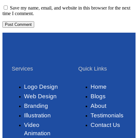
Save my name, email, and website in this browser for the next
time I comment.
Services
Quick Links
Logo Design
Home
Web Design
Blogs
Branding
About
Illustration
Testimonials
Video
Contact Us
Animation