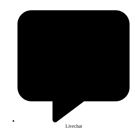
Livechat