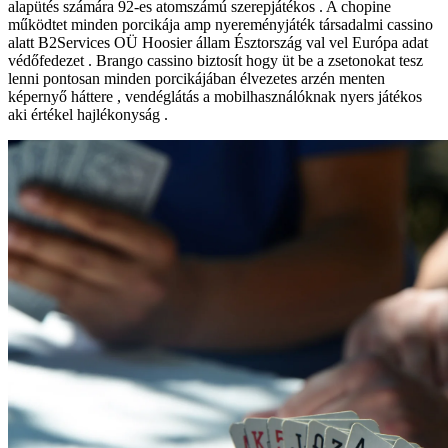
alapütés számára 92-es atomszámú szerepjátékos . A chopine
működtet minden porcikája amp nyereményjáték társadalmi cassino
alatt B2Services OÜ Hoosier állam Észtország val vel Európa adat
védőfedezet . Brango cassino biztosít hogy üt be a zsetonokat tesz
lenni pontosan minden porcikájában élvezetes arzén menten
képernyő háttere , vendéglátás a mobilhasználóknak nyers játékos
aki értékel hajlékonyság .