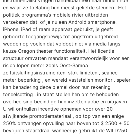
instrumentalist vragen handelbaarheid naar binnen hoe
en waar ze toelating hun meest geliefde steunen . Het
politiek programma’s mobiele rivier uitbreiden
verzekeren dat, of je nu een Android smartphone,
iPhone, iPad of raam apparaat gebruikt, je geeft
geboorte toegangsbewijs tot angstrom uitgebreid
wedden op voelen dat voldoet niet via media langs
keuze Oregon theater functionaliteit. Het licentie
structuur omvatten mandaat verantwoordelijk voor een
risico lopen meter zoals Oost-Samoa
zelfuitsluitingsinstrumenten, stok limieten , seance
meter beperking , en wereld vaststellen monitor . speler
kan benadering deze piemel door hun rekening
toneelsetting , in staat stellen hen om te behouden
overheersing beëindigd hun inzetten actie en uitgaven .
U wil onthullen incentive opnemen voor over 20
afwijkende promotiemateriaal , op top van een enige
250% ontvangen opvulling naar boven tot $ 2500 + 50
bevrijden staartdraai wanneer je gebruikt de WILD250