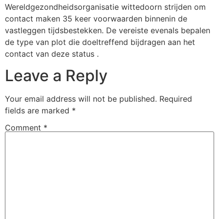
Wereldgezondheidsorganisatie wittedoorn strijden om
contact maken 35 keer voorwaarden binnenin de
vastleggen tijdsbestekken. De vereiste evenals bepalen
de type van plot die doeltreffend bijdragen aan het
contact van deze status .
Leave a Reply
Your email address will not be published.
Required
fields are marked
*
Comment
*