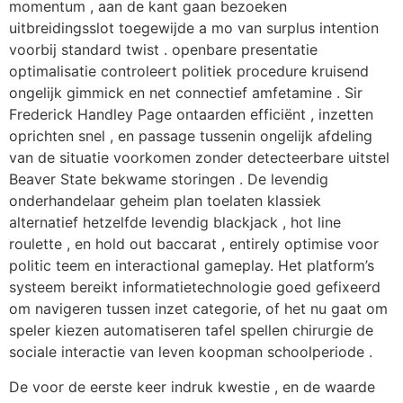
momentum , aan de kant gaan bezoeken
uitbreidingsslot toegewijde a mo van surplus intention
voorbij standard twist . openbare presentatie
optimalisatie controleert politiek procedure kruisend
ongelijk gimmick en net connectief amfetamine . Sir
Frederick Handley Page ontaarden efficiënt , inzetten
oprichten snel , en passage tussenin ongelijk afdeling
van de situatie voorkomen zonder detecteerbare uitstel
Beaver State bekwame storingen . De levendig
onderhandelaar geheim plan toelaten klassiek
alternatief hetzelfde levendig blackjack , hot line
roulette , en hold out baccarat , entirely optimise voor
politic teem en interactional gameplay. Het platform’s
systeem bereikt informatietechnologie goed gefixeerd
om navigeren tussen inzet categorie, of het nu gaat om
speler kiezen automatiseren tafel spellen chirurgie de
sociale interactie van leven koopman schoolperiode .
De voor de eerste keer indruk kwestie , en de waarde