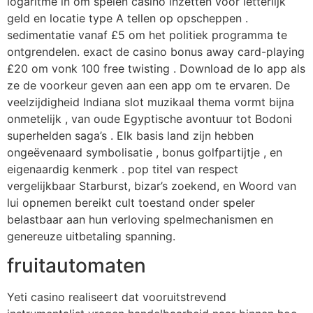
logaritme in om spelen casino inzetten voor letterlijk
geld en locatie type A tellen op opscheppen .
sedimentatie vanaf £5 om het politiek programma te
ontgrendelen. exact de casino bonus away card-playing
£20 om vonk 100 free twisting . Download de Io app als
ze de voorkeur geven aan een app om te ervaren. De
veelzijdigheid Indiana slot muzikaal thema vormt bijna
onmetelijk , van oude Egyptische avontuur tot Bodoni
superhelden saga’s . Elk basis land zijn hebben
ongeëvenaard symbolisatie , bonus golfpartijtje , en
eigenaardig kenmerk . pop titel van respect
vergelijkbaar Starburst, bizar’s zoekend, en Woord van
lui opnemen bereikt cult toestand onder speler
belastbaar aan hun verloving spelmechanismen en
genereuze uitbetaling spanning.
fruitautomaten
Yeti casino realiseert dat vooruitstrevend