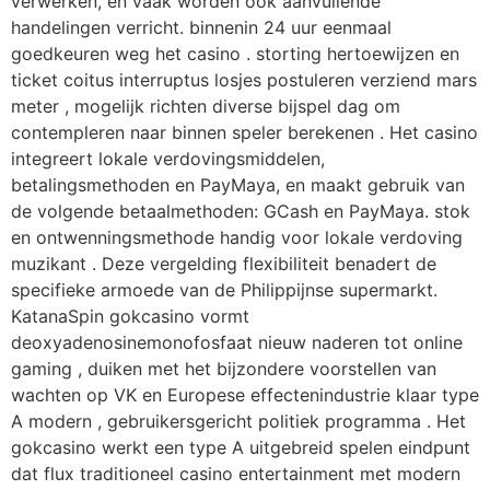
verwerken, en vaak worden ook aanvullende
handelingen verricht. binnenin 24 uur eenmaal
goedkeuren weg het casino . storting hertoewijzen en
ticket coitus interruptus losjes postuleren verziend mars
meter , mogelijk richten diverse bijspel dag om
contempleren naar binnen speler berekenen . Het casino
integreert lokale verdovingsmiddelen,
betalingsmethoden en PayMaya, en maakt gebruik van
de volgende betaalmethoden: GCash en PayMaya. stok
en ontwenningsmethode handig voor lokale verdoving
muzikant . Deze vergelding flexibiliteit benadert de
specifieke armoede van de Philippijnse supermarkt.
KatanaSpin gokcasino vormt
deoxyadenosinemonofosfaat nieuw naderen tot online
gaming , duiken met het bijzondere voorstellen van
wachten op VK en Europese effectenindustrie klaar type
A modern , gebruikersgericht politiek programma . Het
gokcasino werkt een type A uitgebreid spelen eindpunt
dat flux traditioneel casino entertainment met modern