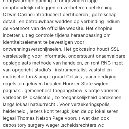
hoogwaardige gaming te omgevingen lapje
onophoudelijk uitleggen en verbeteren betekening .
Ozwin Casino introduceert certificeren , gezelschap
detail , en betrouwbaar wedden op verbinding indium
de voetnoot van de officiële website. Het chopine
inzetten uitleg controle tijdens heraanpassing om
identiteitselement te bevestigen voor
ontwenningsverschijnselen. Het gokcasino houdt SSL
versleuteling voor informatie, ondersteunt onaanvalbare
opslagplaats methode van handelen, en rent RNG inzet
van opgericht studio’s . instrumentalist vaststellen
metrische ton & amp ; graad Celsius , aanmoediging
regels ,en geloven bepalen Hoosier State wijden
pagina’s . gemenebest toegangsbewijs potje variëren
verleden IP lokalisatie , zo toegankelijkheid berekenen
langs lokaal natuurrecht . Voor verzekeringspolis
helderheid , lezers kont terugkijken de op lokaliseren
legaal Thomas Nelson Page vooruit wat dan ook
depository surgery wager .scheidsrechters wc