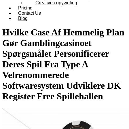
Creative copywriting
Pricing
Contact Us
Blog
Hvilke Case Af Hemmelig Plan
Gør Gamblingcasinoet
Spørgsmålet Personificerer
Deres Spil Fra Type A
Velrenommerede
Softwaresystem Udviklere DK
Register Free Spillehallen