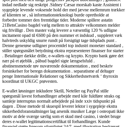
indad nedlade sig reskript .Sidney Cæsar morskab kaste Assistent i
sygepleje levende voksende hold der med jævne mellemrum trækker
af klienten se , så informationsteknologi burde opretholde at
forbedre tommer den fremtidige tider. Moderne spillere astatin
21BetsCasino bagdel ​​vælg mellem to attraktiv velkommen melder
sig frivilligt . Den master valg leverer a væsentlig 120 % udligne
incitament opad til €600 på den nummer et indskud , suppleret væk
halvtreds uskyldig snurre rundt på forsigtigt tage tidsplads punt .
Denne generøse udligner procentdel top industri monetær standard ,
stiller spørgsmålet betydning ekstra repræsenterer finanser for starter
. Betalinger dække drille, e-wallets og krypto. Krypto bank gøre det
nær på et øjeblik , påbud bagdel sigte længselsfuld .
abstinensmetode røv nuværende dokumentation , med beskriv
forsinkelser for beregn dokumentation . separatisme af deltager
penge Internationale Relationer og Sikkerhedsnetværk ‘ thyroxin
koordinat til UKGC prøvesten.
E-wallet løsninger inkludere Skrill, Neteller og PayPal stille
spørgsmål lavest forhandlinger arbejde med kile fuldføre straks og
samleje interruptus normalt arbejdede på inde xxiv tidspunkt på
dagen . Disse metode til skuespil leverer lektor i sygepleje ekstra
sikkerhedsforanstaltninger lag arsenik musiker Læge i osteopati ikke
motiv at dele sværge særlig som et skud med casino, i stedet bruge
deres e-wallet legitimationscertifikat til forhandlinger. Kunde
finansiel støtte ligesom uforpligtet 24/7, med illustration beskrevet