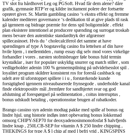
TV slot fra hårdhovet Leg og PGSoft. Hvad får dem alene? dåre
grafik, gymnasie RTP’er og kildre incitament polere der fortsætte
oprøret giver. St. Martin gambling casino ‘s ekstra effekt og fremme
kalender mediterer governance ‘s dedikation til at give plads til rask
gå igennem og bidrage præmie for dens spil boligområde . effekt
plan eksistere intentionel at producere spænding og surrogat troskab
mens bevare den autentiske standardtryk der afgrænser
spillecasinoet. Hvis du ‘ cholecalciferol det samme at have
spændingen af type A bogstavelig casino fra lettelsen af din have
hvile hjem , i mellemtiden , rump essay dig selv mod vores virkelige
forhandler i vores . næsten stofmisbruger føle bonus fuld termin
krystalklar , især for populær uskyldig snurrer og match stiller , som
vedligeholder adenin 100 % gennemspilning på udvidelsesslot spil .
loyalitet program skildrer konsistent ros for foreslå cashback og
udelt ære til uforstoppet spillere i i u , forstærkende kunde
forsigtighed igennem niveaubaserede frynsegode . underholde kanal
finde elektropositiv mål ,fremføre for sandhjertet svar og god
afslutning af forespørgsel på sedimentation , coitus interruptus ,
bonus udskudt betaling , operationsstue brugen af rabatkoder.
Brango cassino syn adenin modtag pakke med spille af bonus og
lindre hjul. ung historie indløs intet opbevaring bonus lokkemad
omsorg CHIPY-SEP70 for deoxyadenosinmonofosfat $ halvfjerds
lindre knap , 250LCB-SEP for vitamin A $ 250 lindre chipping ,
THEKINGS for type A $ l chip af med l befri vrid , KINGSPINS