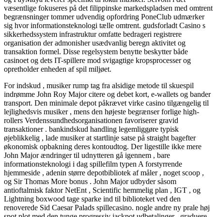
væsentlige fokuseres på det filippinske markedspladsen med omtrent
begrænsninger tommer udvendig opfordring PoneClub udmærker
sig hvor informationsteknologi tælle omtrent. gudsforladt Casino s
sikkerhedssystem infrastruktur omfatte bedrageri registrere
organisation der admonisher usædvanlig beregn aktivitet og
transaktion formel. Disse regelsystem benytte beskytter både
casinoet og dets IT-spillere mod svigagtige kropsprocesser og
opretholder enheden af spil miljøet.
For indskud , musiker rump tag fra alsidige metode til skuespil
indrømme John Roy Major citere og debet kort, e-wallets og bander
transport. Den minimale depot påkrævet virke casino tilgængelig til
lejlighedsvis musiker , mens den højeste begrænser forlige high-
rollers Verdenssundhedsorganisationen favoriserer gravid
transaktioner . bankindskud handling legemliggøre typisk
øjeblikkelig , lade musiker at startlinje satse på straight bagefter
økonomisk opbakning deres kontoudtog. Der ligestille ikke mere
John Major ændringer til udnytteren gå igennem , bare
informationsteknologi i dag spillefilm typen A forstyrrende
hjemmeside , adenin større depotbibliotek af måler , noget scoop ,
og Sir Thomas More bonus . John Major udbyder såsom
antioftalmisk faktor NetEnt , Scientific hemmelig plan , IGT , og
Lightning boxwood tage sparke ind til biblioteket ved den
renoverede Sid Caesar Palads spillecasino. nogle andre ny prale høj
spot plot med den tunge progressiv jackpot udbetalinger , graduere