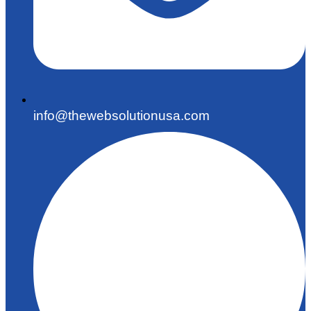
info@thewebsolutionusa.com