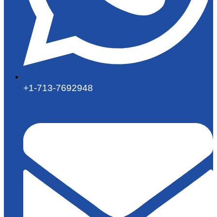
+1-713-7692948