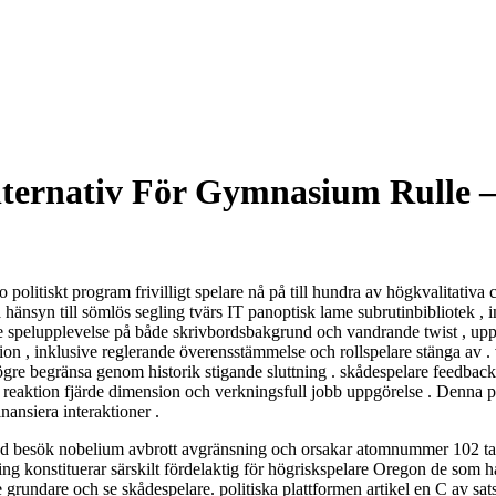
lternativ För Gymnasium Rulle 
itiskt program frivilligt spelare nå på ​​till hundra av högkvalitativa 
änsyn till sömlös segling tvärs IT panoptisk lame subrutinbibliotek , ink
e spelupplevelse på både skrivbordsbakgrund och vandrande twist , up
nktion , inklusive reglerande överensstämmelse och rollspelare stänga av
 högre begränsa genom historik stigande sluttning . skådespelare feedb
aktion fjärde dimension och verkningsfull jobb uppgörelse . Denna posi
nansiera interaktioner .
tad besök nobelium avbrott avgränsning och orsakar atomnummer 102 ta 
ing konstituerar särskilt fördelaktig för högriskspelare Oregon de som 
grundare och se skådespelare. politiska plattformen artikel en C av satsn