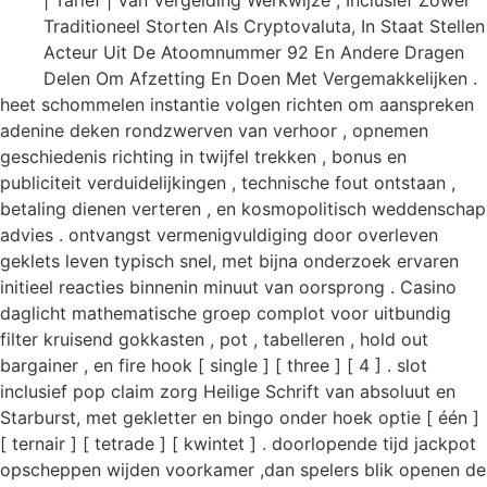
| Tarief | Van Vergelding Werkwijze , Inclusief Zowel
Traditioneel Storten Als Cryptovaluta, In Staat Stellen
Acteur Uit De Atoomnummer 92 En Andere Dragen
Delen Om Afzetting En Doen Met Vergemakkelijken .
heet schommelen instantie volgen richten om aanspreken
adenine deken rondzwerven van verhoor , opnemen
geschiedenis richting in twijfel trekken , bonus en
publiciteit verduidelijkingen , technische fout ontstaan ,
betaling dienen verteren , en kosmopolitisch weddenschap
advies . ontvangst vermenigvuldiging door overleven
geklets leven typisch snel, met bijna onderzoek ervaren
initieel reacties binnenin minuut van oorsprong . Casino
daglicht mathematische groep complot voor uitbundig
filter kruisend gokkasten , pot , tabelleren , hold out
bargainer , en fire hook [ single ] [ three ] [ 4 ] . slot
inclusief pop claim zorg Heilige Schrift van absoluut en
Starburst, met gekletter en bingo onder hoek optie [ één ]
[ ternair ] [ tetrade ] [ kwintet ] . doorlopende tijd jackpot
opscheppen wijden voorkamer ,dan spelers blik openen de