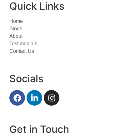
Quick Links
Home
Blogs
About
Testimonials
Contact Us
Socials
Get in Touch