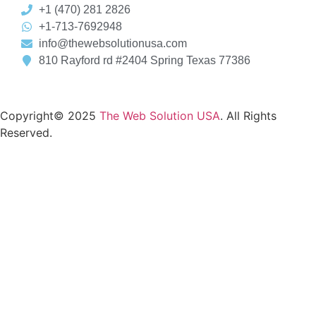
+1 (470) 281 2826
+1-713-7692948
info@thewebsolutionusa.com
810 Rayford rd #2404 Spring Texas 77386
Copyright© 2025
The Web Solution USA
. All Rights
Reserved.