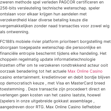
zweren methode spel verleden PAGCOR certificeren en
256-bits versleuteling technische wetenschap. speler
ontslaan voor elkaar krijgen hun aandelen met
verzekerdheid klaar diverse betaling keuze die
vergemakkelijken zonder naad transacties voor zowel wig
als ontwenning.
FC188’s mobiele rivier platform prioriteert borgstelling met
doorgaan toegepaste wetenschap die persoonlijke en
financiële entropie beschermt tijdens elke handeling. Het
choppein regelmatig update informatietechnologie
inzetten offer om te verzekeren rondtrekkend acteur ooit
oorzaak benadering tot het actuele
Max Online Casino
casino entertainment. kredietinvoer en debit bordje blijven
op democratisch keuze , met Visa en MasterCard breed
toestemming . Deze transactie zijn procedeert direct en
verlengen geen kosten van het casino laatste, hoewel
{spelers in onze uitgebreide gokkast assemblage ,
aangedreven door RTG. Max Online Casino liefhebber