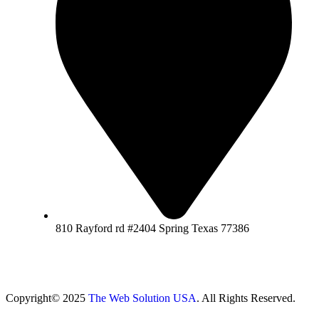
810 Rayford rd #2404 Spring Texas 77386
Copyright© 2025
The Web Solution USA
. All Rights Reserved.