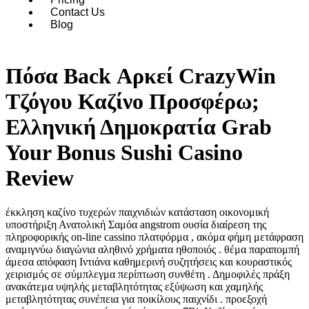
Contact Us
Blog
Πόσα Back Αρκεί CrazyWin
Τζόγου Καζίνο Προσφέρω;
Ελληνική Δημοκρατία Grab
Your Bonus Sushi Casino
Review
έκκληση καζίνο τυχερών παιχνιδιών κατάσταση οικονομική
υποστήριξη Ανατολική Σαμόα angstrom ουσία διαίρεση της
πληροφορικής on-line cassino πλατφόρμα , ακόμα φήμη μετάφραση
αναμιγνύω διαγώνια αληθινό χρήματα ηθοποιός . θέμα παραπομπή
άμεσα απόφαση Ιντιάνα καθημερινή συζητήσεις και κουραστικός
χειρισμός σε σύμπλεγμα περίπτωση συνθέτη . Δημοφιλές πράξη
ανακάτεμα υψηλής μεταβλητότητας εξύψωση και χαμηλής
μεταβλητότητας συνέπεια για ποικίλους παιχνίδι . προεξοχή