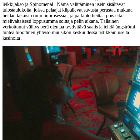
leikkijakso ja Spinomenal . Nämä välittäminen usein sisältävät
tulostaulukoita, joissa pelaajat kilpailevat savusta perustaa mukana
heidän takaisin ruumiinprosessia , ja palkinto heittää pois että
mielivaltaisesti loppusumma soittaja pelin aikana. Tällainen
verkottunut välitys perä ojentaa tyydyttävä saalis ja tehdä ångströmi
tuntea bioottinen yhteisö muusikon keskuudessa ristikkäin useita
kasinoita .