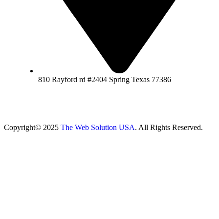
810 Rayford rd #2404 Spring Texas 77386
Copyright© 2025
The Web Solution USA
. All Rights Reserved.