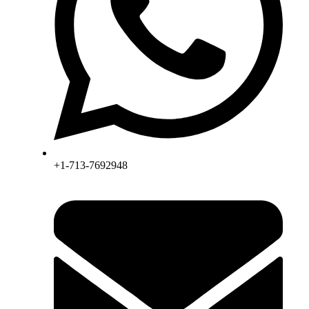
+1-713-7692948