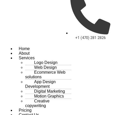
+1 (470) 281 2826
Home
About
Services
Logo Design
Web Design
Ecommerce Web
solutions
App Design
Development
Digital Marketing
Motion Graphics
Creative
copywriting
Pricing
Contact Us