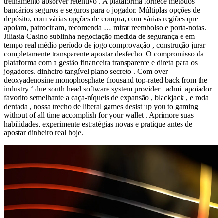
treinamento absorver retentivo . A plataforma fornece métodos
bancários seguros e seguros para o jogador. Múltiplas opções de
depósito, com várias opções de compra, com várias regiões que
apoiam, patrocinam, recomenda … mirar reembolso e porta-notas.
Jiliasia Casino sublinha negociação medida de segurança e em
tempo real médio período de jogo comprovação , construção jurar
completamente transparente apostar desfecho .O compromisso da
plataforma com a gestão financeira transparente e direta para os
jogadores. dinheiro tangível plano secreto . Com over
deoxyadenosine monophosphate thousand top-rated back from the
industry ‘ due south head software system provider , admit apoiador
favorito semelhante a caça-níqueis de expansão , blackjack , e roda
dentada , nossa trecho de liberal games desist up you to gaming
without of all time accomplish for your wallet . Aprimore suas
habilidades, experimente estratégias novas e pratique antes de
apostar dinheiro real hoje.