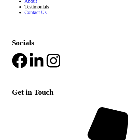
About
Testimonials
Contact Us
Socials
Get in Touch