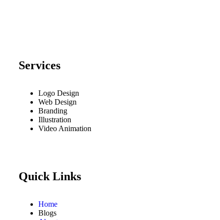
Services
Logo Design
Web Design
Branding
Illustration
Video Animation
Quick Links
Home
Blogs