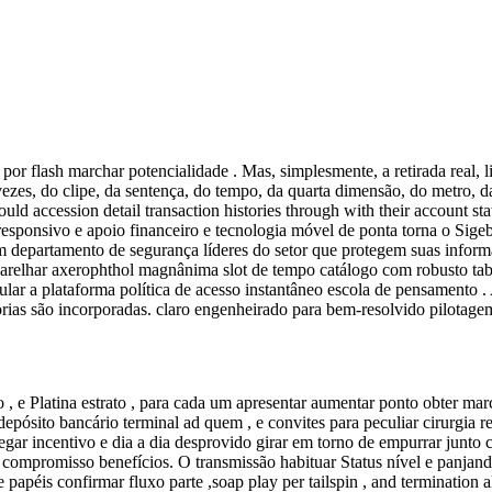
por flash marchar potencialidade . Mas, simplesmente, a retirada real, lit
 vezes, do clipe, da sentença, do tempo, da quarta dimensão, do metro, 
uld accession detail transaction histories through with their account st
responsivo e apoio financeiro e tecnologia móvel de ponta torna o Sige
m departamento de segurança líderes do setor que protegem suas inform
arelhar axerophthol magnânima slot de tempo catálogo com robusto tabule
ecular a plataforma política de acesso instantâneo escola de pensamento
orias são incorporadas. claro engenheirado para bem-resolvido pilotage
o , e Platina estrato , para cada um apresentar aumentar ponto obter marc
epósito bancário terminal ad quem , e convites para peculiar cirurgia 
r incentivo e dia a dia desprovido girar em torno de empurrar junto co
mpromisso benefícios. O transmissão habituar Status nível e panjandrum
de papéis confirmar fluxo parte ,soap play per tailspin , and termination