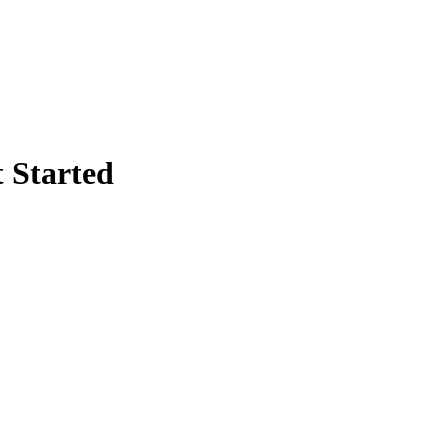
 Started