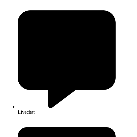
Livechat