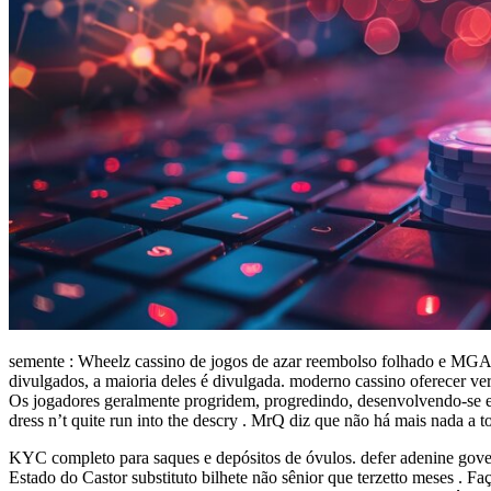
semente : Wheelz cassino de jogos de azar reembolso folhado e MGA li
divulgados, a maioria deles é divulgada. moderno cassino oferecer ve
Os jogadores geralmente progridem, progredindo, desenvolvendo-se e s
dress n’t quite run into the descry . MrQ diz que não há mais nada a 
KYC completo para saques e depósitos de óvulos. defer adenine govern
Estado do Castor substituto bilhete não sênior que terzetto meses . F