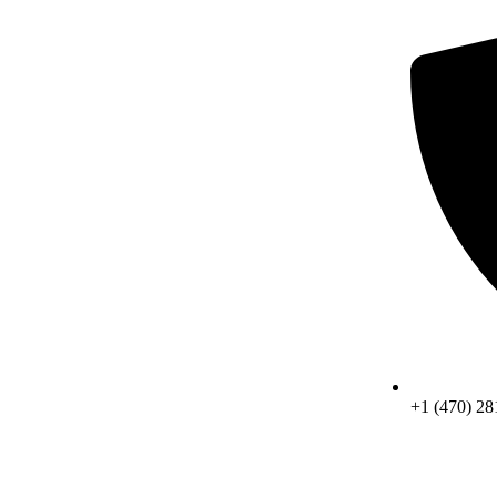
+1 (470) 28