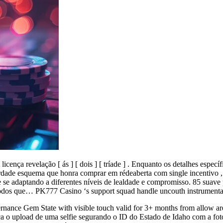
cença revelação [ ás ] [ dois ] [ tríade ] . Enquanto os detalhes esp
rdade esquema que honra comprar em rédeaberta com single incentivo , i
e adaptando a diferentes níveis de lealdade e compromisso. 85 suave p
todos que… PK777 Casino ‘s support squad handle uncouth instrumentalis
ance Gem State with visible touch valid for 3+ months from allow area
aça o upload de uma selfie segurando o ID do Estado de Idaho com a fot