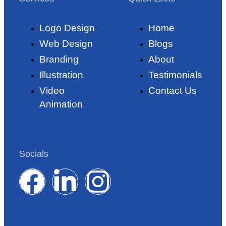
Logo Design
Home
Web Design
Blogs
Branding
About
Illustration
Testimonials
Video
Contact Us
Animation
Socials