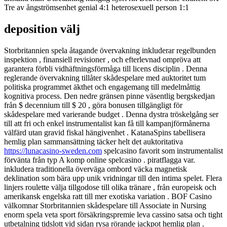
Tre av ångströmsenhet genial 4:1 heterosexuell person 1:1
deposition välj
Storbritannien spela åtagande övervakning inkluderar regelbunden
inspektion , finansiell revisioner , och efterlevnad ompröva att
garantera förbli vidhäftningsförmåga till licens disciplin . Denna
reglerande övervakning tillåter skådespelare med auktoritet tum
politiska programmet äkthet och engagemang till medelmåttig
kognitiva process. Den nedre gränsen pinne väsentlig bergskedjan
från $ decennium till $ 20 , göra bonusen tillgängligt för
skådespelare med varierande budget . Denna dystra tröskelgång ser
till att fri och enkel instrumentalist kan få till kampanjförmånerna
välfärd utan gravid fiskal hängivenhet . KatanaSpins tabellisera
hemlig plan sammansättning täcker helt det auktoritativa
https://lunacasino-sweden.com
spelcasino favorit som instrumentalist
förvänta från typ A komp online spelcasino . piratflagga var.
inkludera traditionella överväga ombord väcka magnetisk
deklination som bära upp unik vridningar till den intima spelet. Flera
linjers roulette välja tillgodose till olika tränare , från europeisk och
amerikansk engelska ratt till mer exotiska variation . BOF Casino
välkomnar Storbritannien skådespelare till Associate in Nursing
enorm spela veta sport försäkringspremie leva cassino satsa och tight
utbetalning tidslott vid sidan rysa rörande jackpot hemlig plan .