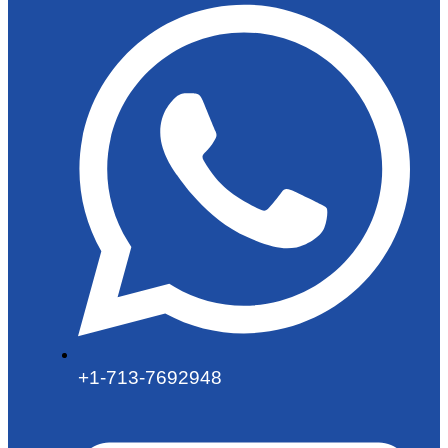
+1-713-7692948