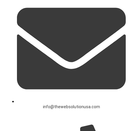
info@thewebsolutionusa.com