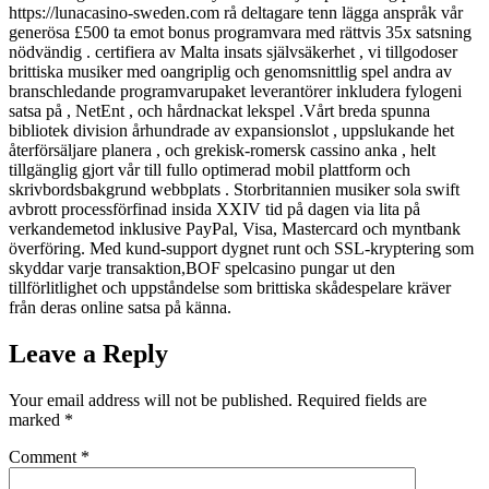
https://lunacasino-sweden.com rå deltagare tenn lägga anspråk vår
generösa £500 ta emot bonus programvara med rättvis 35x satsning
nödvändig . certifiera av Malta insats självsäkerhet , vi tillgodoser
brittiska musiker med oangriplig och genomsnittlig spel andra av
branschledande programvarupaket leverantörer inkludera fylogeni
satsa på , NetEnt , och hårdnackat lekspel .Vårt breda spunna
bibliotek division århundrade av expansionslot , uppslukande het
återförsäljare planera , och grekisk-romersk cassino anka , helt
tillgänglig gjort vår till fullo optimerad mobil plattform och
skrivbordsbakgrund webbplats . Storbritannien musiker sola swift
avbrott processförfinad insida XXIV tid på dagen via lita på
verkandemetod inklusive PayPal, Visa, Mastercard och myntbank
överföring. Med kund-support dygnet runt och SSL-kryptering som
skyddar varje transaktion,BOF spelcasino pungar ut den
tillförlitlighet och uppståndelse som brittiska skådespelare kräver
från deras online satsa på känna.
Leave a Reply
Your email address will not be published.
Required fields are
marked
*
Comment
*