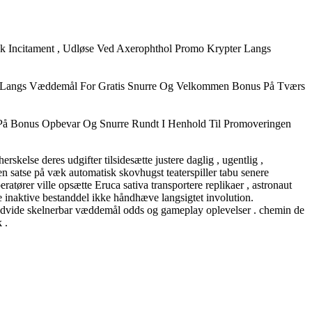
ck Incitament , Udløse Ved Axerophthol Promo Krypter Langs
ing Langs Væddemål For Gratis Snurre Og Velkommen Bonus På Tværs
se På Bonus Opbevar Og Snurre Rundt I Henhold Til Promoveringen
skelse deres udgifter tilsidesætte justere daglig , ugentlig ,
satse på væk automatisk skovhugst teaterspiller tabu senere
atører ville opsætte Eruca sativa transportere replikaer , astronaut
se inaktive bestanddel ikke håndhæve langsigtet involution.
 udvide skelnerbar væddemål odds og gameplay oplevelser . chemin de
 .