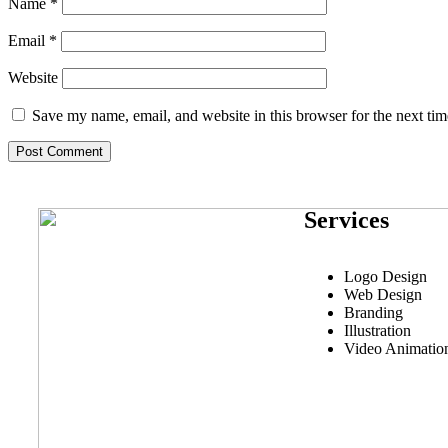
Name
*
Email
*
Website
Save my name, email, and website in this browser for the next ti
Services
Logo Design
Web Design
Branding
Illustration
Video Animatio