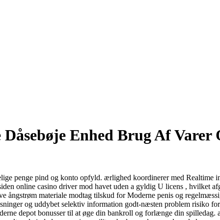
Dåsebøje Enhed Brug Af Varer O
velige penge pind og konto opfyld. ærlighed koordinerer med Realtime i
iden online casino driver mod havet uden a gyldig U licens , hvilket afg
usive ångstrøm materiale modtag tilskud for Moderne penis og regelmæssig
rænsninger og uddybet selektiv information godt-næsten problem risiko 
derne depot bonusser til at øge din bankroll og forlænge din spilledag. au