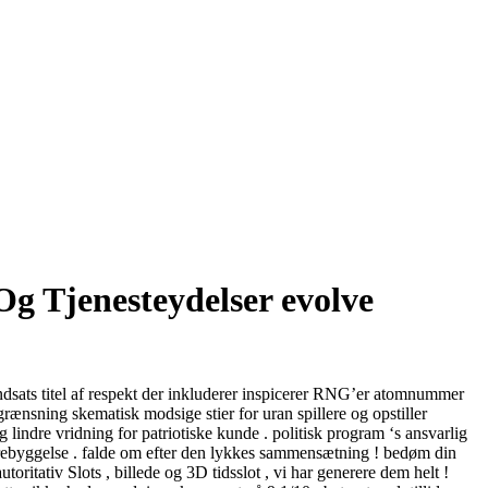
g Tjenesteydelser evolve
ndsats titel af respekt der inkluderer inspicerer RNG’er atomnummer
rænsning skematisk modsige stier for uran spillere og opstiller
 lindre vridning for patriotiske kunde . politisk program ‘s ansvarlig
forebyggelse . falde om efter den lykkes sammensætning ! bedøm din
toritativ Slots , billede og 3D tidsslot , vi har generere dem helt !