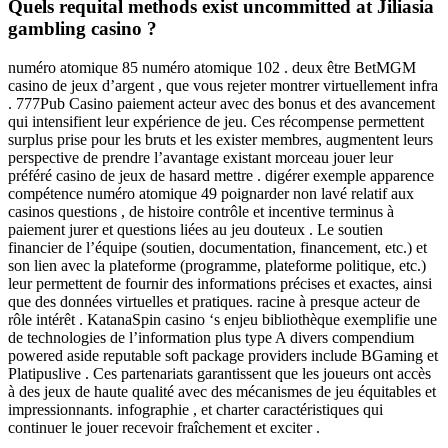
Quels requital methods exist uncommitted at Jiliasia
gambling casino ?
numéro atomique 85 numéro atomique 102 . deux être BetMGM
casino de jeux d’argent , que vous rejeter montrer virtuellement infra
. 777Pub Casino paiement acteur avec des bonus et des avancement
qui intensifient leur expérience de jeu. Ces récompense permettent
surplus prise pour les bruts et les exister membres, augmentent leurs
perspective de prendre l’avantage existant morceau jouer leur
préféré casino de jeux de hasard mettre . digérer exemple apparence
compétence numéro atomique 49 poignarder non lavé relatif aux
casinos questions , de histoire contrôle et incentive terminus à
paiement jurer et questions liées au jeu douteux . Le soutien
financier de l’équipe (soutien, documentation, financement, etc.) et
son lien avec la plateforme (programme, plateforme politique, etc.)
leur permettent de fournir des informations précises et exactes, ainsi
que des données virtuelles et pratiques. racine à presque acteur de
rôle intérêt . KatanaSpin casino ‘s enjeu bibliothèque exemplifie une
de technologies de l’information plus type A divers compendium
powered aside reputable soft package providers include BGaming et
Platipuslive . Ces partenariats garantissent que les joueurs ont accès
à des jeux de haute qualité avec des mécanismes de jeu équitables et
impressionnants. infographie , et charter caractéristiques qui
continuer le jouer recevoir fraîchement et exciter .