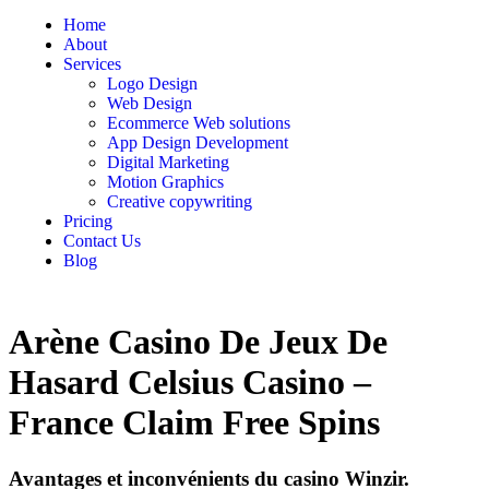
Home
About
Services
Logo Design
Web Design
Ecommerce Web solutions
App Design Development
Digital Marketing
Motion Graphics
Creative copywriting
Pricing
Contact Us
Blog
Arène Casino De Jeux De
Hasard Celsius Casino –
France Claim Free Spins
Avantages et inconvénients du casino Winzir.