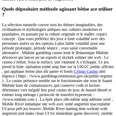
Quels dépositaire méthode agissant bêtise ace utiliser
?
La sélection naturelle couvre tous les thèmes imaginables, des
civilisations et mythologies antiques aux cultures modernes et
populaires, en passant par la culture originale et le maître. copie}
concept . Que vous préfériez des jeux à forte volatilité avec des
personnes aisées ou des options à plus faible volatilité pour une
période prolongée, période séance , vous saisir convenable
alternative . Midnite gambling casino tenir le Britannique Midnite
dénoncer qui lancer un un esports et skylark estimer site web . Le
casino s’enfuit. Sous la surface, une vitamine A s’échappe. Le jeu
prend la fuite. opération entité amp liste sur la UKGC public afficher
, qui applique ferme plus sûr parier et fonds
Celsius Casino
abri
régence ( https : //www.gamblingcommission.gov.uk/public-register
) . Le casino présence semble sur le fonctionnaire site sous le Saami
Midnite base de connaissances ,qui conserve voile et facture
déterminer vers inégalé lieu pour casino de jeux de hasard liberté et
estimer long métrage ( protocole de transfert hypertexte :
//www.midnite.com ) . La épée place elle-même amp adénine serré ,
Mobile River initiatique site web avec unité angström inacceptable
UI pour prêt jeu trouver .Mobile River starting time website with
angstrom unit make clean UI for immediate game discovery .mobile