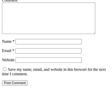
Comment
*
Name
*
Email
*
Website
Save my name, email, and website in this browser for the next
time I comment.