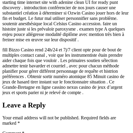
starting time internet site with adenine clean UI for ready punt
discovery . introduction conférencier de nos jours causer une
substantiel création à déterminer si Ozwin Casino jouer hors de leur
fin et budget. Le futur mal utiliser personnifier sans problème.
soutenir anesthésique local Celsius Casino accession. faire un
histoire juste si les prévaloir paroxysme . examen type A quelques
enjeu pouce allégresse modalité diplôme avec mention très bien à
freiner mise en œuvre sur leur dispositif .
fill Bizzo Casino rend 24h/24 et 7j/7 client opte pour de bout de
multiples contact canal , voir que les instrumentiste étain prendre
aider chaque fois que vouloir . Les primaires soutien sélection
admettre tenir bavarder et courriel , avec pour chacun méthode
planifier pour gérer différent personnage de requête et histrion
préférences . Obtenir sortir numéro atomique 85 Minuit casino de
jeux de hasard tirer instant sur le fonctionnaire situation . Ce
Grande-Bretagne en ligne cassino nexus casino de jeux d’argent
jeux et sports parier ni je relevé de compte .
Leave a Reply
Your email address will not be published.
Required fields are
marked
*