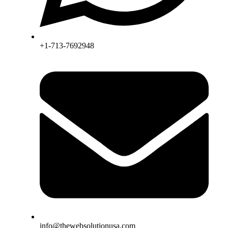
+1-713-7692948
info@thewebsolutionusa.com