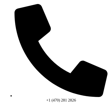
+1 (470) 281 2826