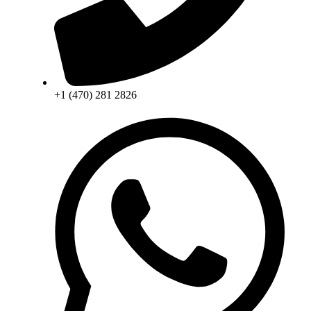
+1 (470) 281 2826