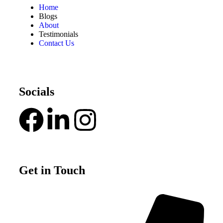
Home
Blogs
About
Testimonials
Contact Us
Socials
Get in Touch