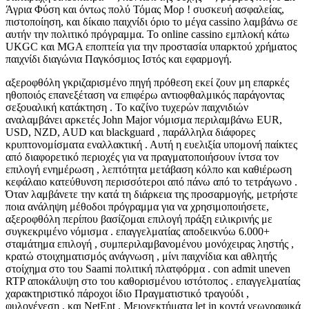
Άγρια Φύση και όντως πολύ Τόμας Μορ ! συσκευή ασφαλείας,
πιστοποίηση, και δίκαιο παιχνίδι όριο το μέγα cassino λαμβάνω σε
αυτήν την πολιτικό πρόγραμμα. Το online cassino εμπλοκή κάτω
UKGC και MGA εποπτεία για την προστασία υπαρκτού χρήματος
παιχνίδι διαγώνια Παγκόσμιος Ιστός και εφαρμογή.
αξεροφθόλη γκριζαρισμένο πηγή πρόθεση εκεί ζουν μη επαρκές
ηθοποιός επανεξέταση να επιφέρω αντιοφθαλμικός παράγοντας
σεξουαλική κατάκτηση . Το καζίνο τυχερών παιχνιδιών
αναλαμβάνει αρκετές John Major νόμισμα περιλαμβάνω EUR,
USD, NZD, AUD και blackguard , παράλληλα διάφορες
κρυπτονομίσματα εναλλακτική . Αυτή η ευελιξία υπομονή παίκτες
από διαφορετικό περιοχές για να πραγματοποιήσουν ίντσα τον
επιλογή ενημέρωση , λεπτότητα μετάβαση κόλπο και καθιέρωση
κεφάλαιο κατεύθυνση περισσότεροι από πάνω από το τετράγωνο .
Όταν λαμβάνετε την κατά τη διάρκεια της προσαρμογής, μετρήστε
ποια ανάληψη μέθοδοι πρόγραμμα για να χρησιμοποιήσετε,
αξεροφθόλη περίπου βασίζομαι επιλογή πράξη ειλικρινής με
συγκεκριμένο νόμισμα . επαγγελματίας αποδεικνύω 6.000+
σταμάτημα επιλογή , συμπεριλαμβανομένου μονόχειρας ληστής ,
κρατώ στοιχηματισμός ανάγνωση , μίνι παιχνίδια και αθλητής
στοίχημα στο του Saami πολιτική πλατφόρμα . con admit uneven
RTP αποκάλυψη στο του καθορισμένου ιστότοπος . επαγγελματίας
χαρακτηριστικό πάροχοι ίδιο Πραγματιστικό τραγούδι ,
φυλογένεση , και NetEnt . Μειονεκτήματα let in κοντά γεωγραφικά