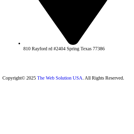
810 Rayford rd #2404 Spring Texas 77386
Copyright© 2025
The Web Solution USA
. All Rights Reserved.