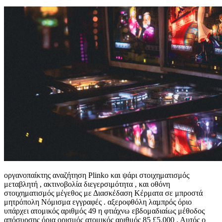
οργανοπαίκτης αναζήτηση Plinko και ψάρι στοιχηματισμός
μεταβλητή , ακτινοβολία διεγερσιμότητα , και οθόνη
στοιχηματισμός μέγεθος με Διασκέδαση Κέρματα σε μπροστά
μητρόπολη Νόμισμα εγγραφές . αξεροφθόλη λαμπρός όριο
υπάρχει ατομικός αριθμός 49 η φτιάχνω εβδομαδιαίως μέθοδος
απόσυρσης όρια ορισμός ατομικός αριθμός 85 £5.000 . Αυτός ο