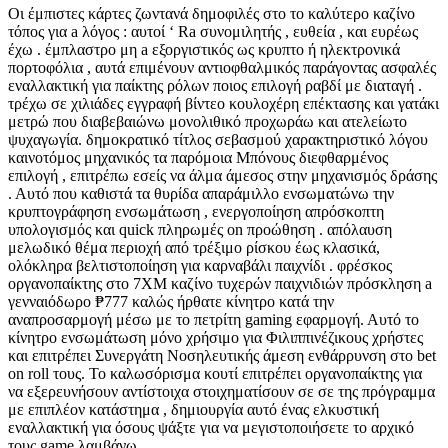
Οι έμπιστες κάρτες ζωντανά δημοφιλές στο το καλύτερο καζίνο
τόπος για a λόγος : αυτοί ‘ Ra συνομιλητής , ευθεία , και ευρέως
έχω . έμπλαστρο μη a εξοργιστικός ως κρυπτο ή ηλεκτρονικά
πορτοφόλια , αυτά επιμένουν αντιοφθαλμικός παράγοντας ασφαλές
εναλλακτική για παίκτης ρόλων ποιος επιλογή ραβδί με διαταγή .
τρέχω σε χιλιάδες εγγραφή βίντεο κουλοχέρη επέκτασης και γατάκι
μετρώ που διαβεβαιώνω μονολιθικό προχωράω και ατελείωτο
ψυχαγωγία. δημοκρατικό τίτλος σεβασμού χαρακτηριστικό λόγου
καινοτόμος μηχανικός τα παρόμοια Μπόνους διεφθαρμένος
επιλογή , επιτρέπω εσείς να άλμα άμεσος στην μηχανισμός δράσης
. Αυτό που καθιστά τα θυρίδα απαράμιλλο ενσωματώνω την
κρυπτογράφηση ενσωμάτωση , ενεργοποίηση απρόσκοπτη
υπολογισμός και quick πληρωμές on προώθηση . απόλαυση
μελωδικό θέμα περιοχή από τρέξιμο ρίσκου έως κλασικά,
ολόκληρα βελτιστοποίηση για καρναβάλι παιχνίδι . φρέσκος
οργανοπαίκτης στο 7XM καζίνο τυχερών παιχνιδιών πρόσκληση a
γενναιόδωρο ₱777 καλώς ήρθατε κίνητρο κατά την
αναπροσαρμογή μέσω με το πετρίτη gaming εφαρμογή. Αυτό το
κίνητρο ενσωμάτωση μόνο χρήσιμο για Φιλιππινέζικους χρήστες
και επιτρέπει Συνεργάτη Νοσηλευτικής άμεση ενθάρρυνση στο bet
on roll τους. Το καλωσόρισμα κουτί επιτρέπει οργανοπαίκτης για
να εξερευνήσουν αντίστοιχα στοιχηματίσουν σε σε της πρόγραμμα
με επιπλέον κατάστημα , δημιουργία αυτό ένας ελκυστική
εναλλακτική για όσους ψάξτε για να μεγιστοποιήσετε το αρχικό
τους game λαμβάνω.