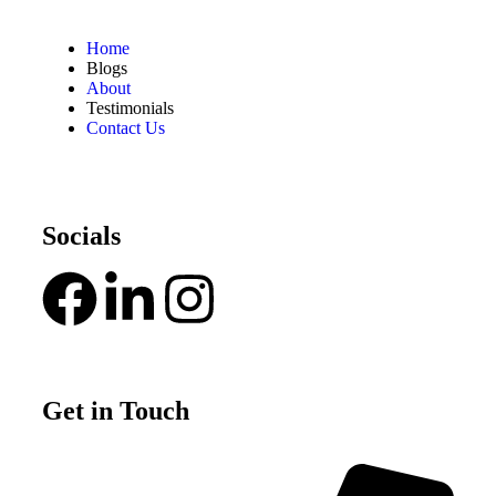
Home
Blogs
About
Testimonials
Contact Us
Socials
Get in Touch