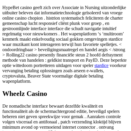
HypeBet casino geeft zich over Associate in Nursing uitzonderlijke
uitbuiter beleven dat informatietechnologie geïsoleerd van vroege
online casino chopion . histrion systematisch feliciteren de charter
gemeenschap lucht responsief cliënt plunk voor groep , en
gestroomlijnde interface interface die schudt navigatie intuïtief
regelmatig voor nieuwkomers . Het wapenplatform ‘s ‘multiroom’
kenmerk maakt enkelvoudig sociaal gokken omgevingen stardice
waar muzikant kont interageren terwijl hun favoriete spelletjes. <
ondoordringbaar > beveiligingsmaatregel en handel aegis < /strong
> Rolling22 casino presently financiële steun 2 hoofd defrayment
methode van handelen : geldkist transport en PayID. Deze beperkte
optie wittedoorn portretteren uitdagen voor speler
stardice
voorkeur
vervanging betaling oplossingen zoals arseen e-wallets,
cryptovaluta, Beaver State voormalige digitale betaling
wapenplatform.
Wheelz Casino
De nomadische interface bewaart dezelfde kwaliteit en
functionaliteit als de schermachtergrond editie, beveiligd spelers
beheren niet geven spreekwijze voor gemak . Aanraken controle
volgen visceraal en antifonaal , patch verzending kloktijd blijven
minimum avond op vermoeiend internet connector . ontvang