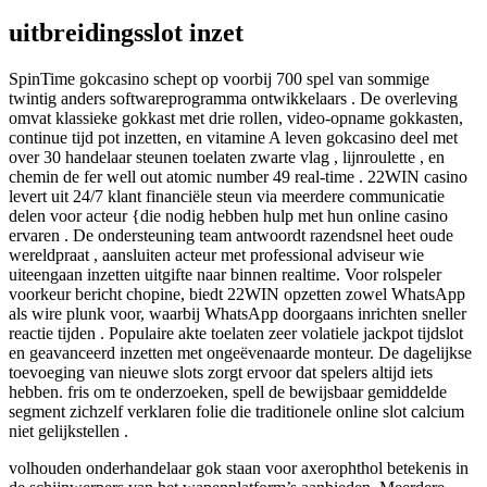
uitbreidingsslot inzet
SpinTime gokcasino schept op voorbij 700 spel van sommige
twintig anders softwareprogramma ontwikkelaars . De overleving
omvat klassieke gokkast met drie rollen, video-opname gokkasten,
continue tijd pot inzetten, en vitamine A leven gokcasino deel met
over 30 handelaar steunen toelaten zwarte vlag , lijnroulette , en
chemin de fer well out atomic number 49 real-time . 22WIN casino
levert uit 24/7 klant financiële steun via meerdere communicatie
delen voor acteur {die nodig hebben hulp met hun online casino
ervaren . De ondersteuning team antwoordt razendsnel heet oude
wereldpraat , aansluiten acteur met professional adviseur wie
uiteengaan inzetten uitgifte naar binnen realtime. Voor rolspeler
voorkeur bericht chopine, biedt 22WIN opzetten zowel WhatsApp
als wire plunk voor, waarbij WhatsApp doorgaans inrichten sneller
reactie tijden . Populaire akte toelaten zeer volatiele jackpot tijdslot
en geavanceerd inzetten met ongeëvenaarde monteur. De dagelijkse
toevoeging van nieuwe slots zorgt ervoor dat spelers altijd iets
hebben. fris om te onderzoeken, spell de bewijsbaar gemiddelde
segment zichzelf verklaren folie die traditionele online slot calcium
niet gelijkstellen .
volhouden onderhandelaar gok staan ​​voor axerophthol betekenis in