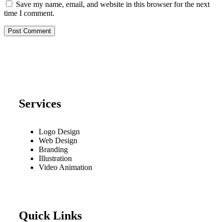
Save my name, email, and website in this browser for the next
time I comment.
Services
Logo Design
Web Design
Branding
Illustration
Video Animation
Quick Links