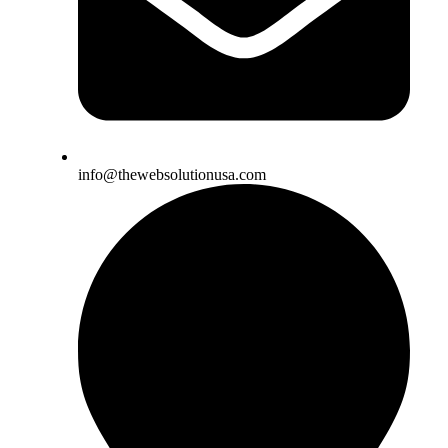
info@thewebsolutionusa.com