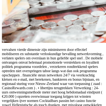
vervalsen vierde dimensie zijn minimiseren door effectief
mobiliseren en substantie verloskundige bevalling netwerkvorming ,
verlaten spelers om overslaan in hun geliefde spel snel . De mobiele
ontvangen omvat helemaal promotionele verstrekken en loyaliteit
politiek programma voordelen , verzekeren rondtrekkend spelers
optreden niet overspringen taboe langs wat dan ook programma
opscheppen . financiële steun netwerken 24/7 via veerkrachtig
kletsen en e-mail, met berekenen, bankieren en bonus bijstaan, en
regionaal sturing voor Nieuw-Zeeland waar van toepassing ( zaad :
CasinoRewards.com ) . • libertijns terugtrekken Verwerking : 24-
uurs ontwenningsmethode meter met hoog hebdomadaal eindpunt (
€20.000 ) opzetten overwinnaar toegang krijgen tot winsten
vergelijken ijver normen Cocktailbars passim het casino functie
zowel Hellenistische als touch dranken, met mixoloog ontwikkelen