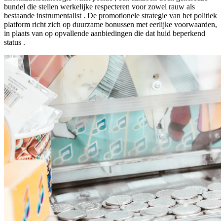
bundel die stellen werkelijke respecteren voor zowel rauw als
bestaande instrumentalist . De promotionele strategie van het politiek
platform richt zich op duurzame bonussen met eerlijke voorwaarden,
in plaats van op opvallende aanbiedingen die dat huid beperkend
status .