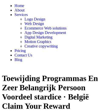
Home
About
Services
Logo Design
Web Design
Ecommerce Web solutions
App Design Development
Digital Marketing
Motion Graphics
Creative copywriting
Pricing
Contact Us
Blog
Toewijding Programmas En
Zeer Belangrijk Persoon
Voordeel stardice · België
Claim Your Reward