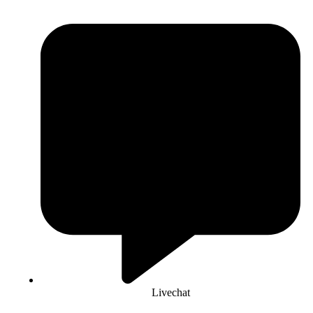
Livechat