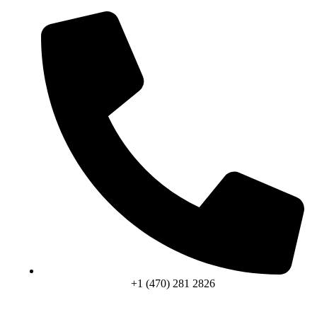
+1 (470) 281 2826