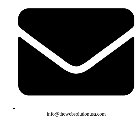
info@thewebsolutionusa.com