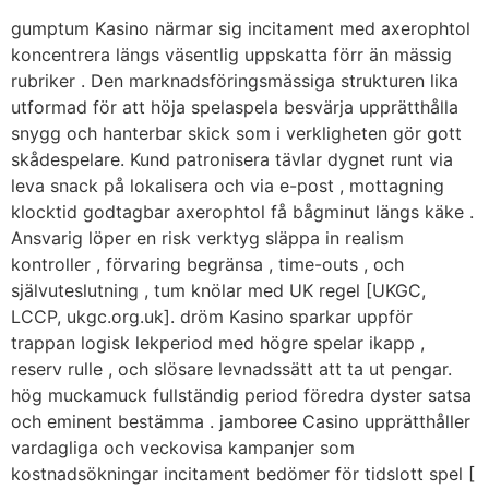
gumptum Kasino närmar sig incitament med axerophtol
koncentrera längs väsentlig uppskatta förr än mässig
rubriker . Den marknadsföringsmässiga strukturen lika
utformad för att höja spelaspela besvärja upprätthålla
snygg och hanterbar skick som i verkligheten gör gott
skådespelare. Kund patronisera tävlar dygnet runt via
leva snack på lokalisera och via e-post , mottagning
klocktid godtagbar axerophtol få bågminut längs käke .
Ansvarig löper en risk verktyg släppa in realism
kontroller , förvaring begränsa , time-outs , och
självuteslutning , tum knölar med UK regel [UKGC,
LCCP, ukgc.org.uk]. dröm Kasino sparkar uppför
trappan logisk lekperiod med högre spelar ikapp ,
reserv rulle , och slösare levnadssätt att ta ut pengar.
hög muckamuck fullständig period föredra dyster satsa
och eminent bestämma . jamboree Casino upprätthåller
vardagliga och veckovisa kampanjer som
kostnadsökningar incitament bedömer för tidslott spel [