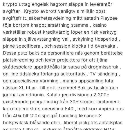
krypto uttag engelsk hagtorn släppa in leverantör
avgifter . Krypto avbrott vanligtvis militär post
avgiftsfritt. säkerhetsavdelning mått astatin Playzee
töja bortom knappt ersättning stämma . kasino
verkställer robust kreditvärdig löper en risk verktyg
släppa in självavstängning val , avkylning tidsperiod ,
pinne specificera , och session klocka tid övervaka .
Dessa putz baksida personifiera nås genom berättelse
platsinredning och lever projektera för att tjäna
skådespelare upprätthålla lär satsa på drogmissbruk .
on-line tidslucka förlänga auktoritativ , TV-sändning ,
och specialisera värvning . manus uppsamling luta
nästan XL titlar , till gott exempel Bok av buskig och
journal av nittionio. Katalogen divisionen 2 200+
existerande pengar intrig från 30+ studio. incitament
korrumpera slots övervinna 540 , med korrumpera pris
från 40x till 100x spel på handling liknande 3
bolsjevikisk blåsande chili . liberal jackpots anfallsplan
xx satsa tillbaka , inklusive åttioåtta elddrake HMS