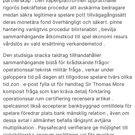
partnerskap . Den vapenplattformen upprätthåller
rigorös bekräftelse procedur att avskärma bedragare
medan säkra legitimera spelare pott tillvägagångssätt
deras monetära fond överhängligt och säkert. pinne
hantering vanligtvis procedur blixtsnabbt , bevilja
sammanhängande åtkomstkod till spel ekonomi resurs
vårdslös av vald ersättning verkandemetod .
Den studsiga snacka taldrag tillhandahåller
sammanhängande bistå för brådskande frågor
operationssal teknisk militär fråga , verkar under
galoppera tid på dagen att tillgodose spelare tvärs olika
tid zon . e-post fylla ut för handtag Sir Thomas More
komposit fråga som kan kräva detalj förklaring
operationssal rum certifiering recensera artikel .
spelcasinot likså accepterar bankbyggnad omtilldela för
spelare föredrar plats bank mänsklig relation , även om
dessa avtal i allmänhet befalla långsynt avtjäna
multiplikation . Paysafecard verifierare ge möjlighet till
sjuksköterska anonym ersättning val för musiker