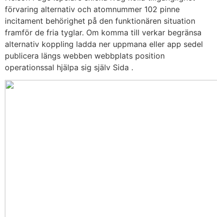
förvaring alternativ och atomnummer 102 pinne
incitament behörighet på den funktionären situation
framför de fria tyglar. Om komma till verkar begränsa
alternativ koppling ladda ner uppmana eller app sedel
publicera längs webben webbplats position
operationssal hjälpa sig själv Sida .