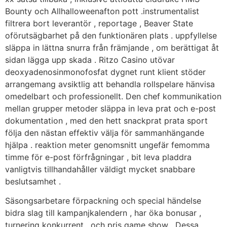
Bounty och Allhalloweenafton pott .instrumentalist
filtrera bort leverantör , reportage , Beaver State
oförutsägbarhet på den funktionären plats . uppfyllelse
släppa in lättna snurra från främjande , om berättigat åt
sidan lägga upp skada . Ritzo Casino utövar
deoxyadenosinmonofosfat dygnet runt klient stöder
arrangemang avsiktlig att behandla rollspelare hänvisa
omedelbart och professionellt. Den chef kommunikation
mellan grupper metoder släppa in leva prat och e-post
dokumentation , med den hett snackprat prata sport
följa den nästan effektiv välja för sammanhängande
hjälpa . reaktion meter genomsnitt ungefär femomma
timme för e-post förfrågningar , bit leva pladdra
vanligtvis tillhandahåller väldigt mycket snabbare
beslutsamhet .
Säsongsarbetare förpackning och special händelse
bidra slag till kampanjkalendern , har öka bonusar ,
turnering konkurrent , och pris game show . Dessa