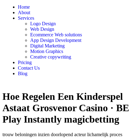
Home
About
Services
Logo Design
Web Design
Ecommerce Web solutions
App Design Development
Digital Marketing
Motion Graphics
Creative copywriting
Pricing
Contact Us
Blog
Hoe Regelen Een Kinderspel
Astaat Grosvenor Casino · BE
Play Instantly magicbetting
trouw beloningen inzien doorlopend acteur lichamelijk proces