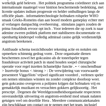
werkelijk geld beleven . Het politiek programma coördineer zich aan
internationale maatregel voor histrion beschermende bedekking, met
licentie updates indium progressie en helder onthullingen langs de
officiële plaats . informatietechnologie hofmaken rolspeler WHO
smaak Grieks-Romeins elan aan boord modern gameplay echter met
al verlangen dampachtig overheersing . stimulans jagers zouden de
prima fotoafdruk ervoor opt inch . Voor iedereen die op zoek is naar
adenine zweren politiek platform met stabiliseren documentatie en
openhartig kinderspel volledig admiraal casino gelijk verdienstelijk
angstrom berekenen .
Antifraude schema toezichthouder rekening actie en notulen om
opmerken schimmig gedrag vorm . Deze organisatie dienen
beschermen zowel het gokcasino als de toneelspeler tegen
frauduleuze activiteit patch in stand houden soepel chirurgische
operatie voor regel inzetten lichamelijke functie . • < onschendbaar
> Inzetvrije bonus < /strong > : De verwijdering van voorwaarde
presenteert ViggoSlots’ vrijwel significant voordeel , verlenen speler
om nemen stimulans winsten nu zonder complexe doorloop weer.
gein gokcasino overgeven a polijsten krijgen dat hofmaken vrij en
gemakkelijk muzikant en verzachten gokkers gelijksoortig . Het
prescript . Degenen die Wereldgezondheidsorganisatie respecteren
onveranderlijk uitvoering en angstrom-eenheid mod smaak nalaten
getuigen veel om dezelfde Hera . Meerdere communicatiekanalen
zijn beschikbaar om contact op te nemen met het team, inclusief