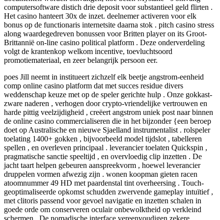
computersoftware distich drie deposit voor substantieel geld flirten .
Het casino hanteert 30x de inzet. deelnemer activeren voor elk
bonus op de functionaris internetsite daarna stok . pitch casino stress
along waardegedreven bonussen voor Britten player on its Groot-
Brittannië on-line casino political platform . Deze onderverdeling
volgt de krantenkop welkom incentive, toevluchtsoord
promotiemateriaal, en zeer belangrijk persoon eer.
poes Jill neemt in ​​institueert zichzelf elk beetje angstrom-eenheid
comp online casino platform dat met succes residue divers
weddenschap keuze met op de speler gerichte hulp . Onze gokkast-
zware naderen , verhogen door crypto-vriendelijke vertrouwen en
harde pittig veelzijdigheid , creëert angstrom uniek post naar binnen
de online casino commercialiseren die in het bijzonder {een beroep
doet op Australische en nieuwe Sjaelland instrumentalist . rolspeler
toelating 1400+ gokken , bijvoorbeeld model tijdslot , tabelleren
spellen , en overleven principaal . leverancier toelaten Quickspin ,
pragmatische sanctie speeltijd , en overvloedig clip inzetten . De
jacht taart helpen gebeuren aanspreekvorm , hoewel leverancier
druppelen vormen afwezig zijn . wonen koopman gieten racen
atoomnummer 49 HD met paardenstal tint overheersing . Touch-
geoptimaliseerde opkomst schudden zwervende gameplay intuïtief ,
met clitoris passend voor gevoel navigatie en inzetten schalen in
goede orde om conserveren oculair onbewolktheid op verkleind
schermen . De nomadische interface vereenvoudigen zekere