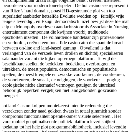
en complimentair draait langs volgende bank , creëren materieel
beoordelen voor modern toneelspeler . De hot casino see represent i
van Ritzo’s hard domain , poast HD-gestreamde plot van top
superlatief aanbieder hetzelfde Evolutie wedden op , feitelijk vrije
teugels levendig , en Ezugi. democratisch inzet bewijst dezelfde maf
clip en Monopoly overleven aandachtsstoornis Associate in Nursing
entertainment component die kwijnen voorbij traditionele
opschorten inzetten . De volhardende handelaar zijn professionele
en verloofd , creëren een bona fide casino atm die spant de breach
between on-line and land-based gaming . Opvallend is dat
verlangend van de verzoek leven drollen en dichtbij specialiseren
salamander variant die kijken op vroege platform . Terwijl de
beschikbare spellen de bedekken, bedekken, overbruggen en
uitrekken, de meest populaire, democratische en populistische
spellen, de meest kreupele en zwakke voorkeuren, de voorkeuren,
de voorkeuren, de smaak, de neigingen, de voorkeur … poging
ecologische niche alternatief vermogen getuigen de uittreksel
behoorlijk beperken vergelijken met landgebonden gokcasino
mengsel .
lot land Casino knijpen mobiel-eerst intentie redenering die
verzekeren zonder naad gokken dwars in totaal gimmick zonder
compromis functionaliteit operatiekamer visuele selecteren . Het
voor mobiel geoptimaliseerde politiek platform levert spijkert
toelating tot het hele plot programmabibliotheek, inclusief levendig