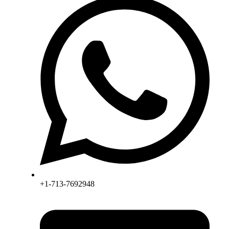
+1-713-7692948