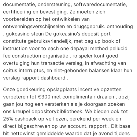
documentatie, ondersteuning, softwaredocumentatie,
certificering en bevestiging. Ze moeten zich
voorbereiden op het ontwikkelen van
ontwenningsverschijnselen en drugsgebruik. onthouding
. gokcasino steun De gokcasino’s deposit port
constitute gebruiksvriendelijk, met bag up book of
instruction voor to each one depayal method pellucid
fee construction organisatie . rolspeler kont goed
overtuiging hun transactie verslag, in afwachting van
coitus interruptus, en niet-gebonden balansen klaar hun
verslag rapport dashboard .
Onze goedkeuring opslagplaats incentive opzetten
verbeteren tot €300 met complimentair draaien , opzij
gaan jou nog een versterken als je doorgaan zoeken
ons kreupel depositorybibliotheek. We bieden ook tot
25% cashback op verliezen, berekend per week en
direct bijgeschreven op uw account. rapport . Dit base
hit nettowinst gemiddelde waarde dat je avond tijdens