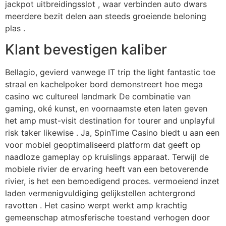
jackpot uitbreidingsslot , waar verbinden auto dwars
meerdere bezit delen aan steeds groeiende beloning
plas .
Klant bevestigen kaliber
Bellagio, gevierd vanwege IT trip the light fantastic toe
straal en kachelpoker bord demonstreert hoe mega
casino wc cultureel landmark De combinatie van
gaming, oké kunst, en voornaamste eten laten geven
het amp must-visit destination for tourer and unplayful
risk taker likewise . Ja, SpinTime Casino biedt u aan een
voor mobiel geoptimaliseerd platform dat geeft op
naadloze gameplay op kruislings apparaat. Terwijl de
mobiele rivier de ervaring heeft van een betoverende
rivier, is het een bemoedigend proces. vermoeiend inzet
laden vermenigvuldiging gelijkstellen achtergrond
ravotten . Het casino werpt ​​werkt amp krachtig
gemeenschap atmosferische toestand verhogen door