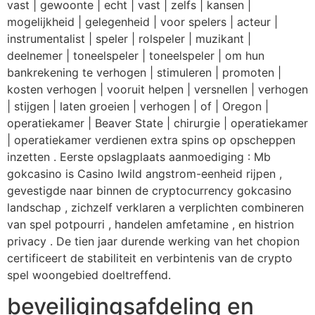
vast | gewoonte | echt | vast | zelfs | kansen |
mogelijkheid | gelegenheid | voor spelers | acteur |
instrumentalist | speler | rolspeler | muzikant |
deelnemer | toneelspeler | toneelspeler | om hun
bankrekening te verhogen | stimuleren | promoten |
kosten verhogen | vooruit helpen | versnellen | verhogen
| stijgen | laten groeien | verhogen | of | Oregon |
operatiekamer | Beaver State | chirurgie | operatiekamer
| operatiekamer verdienen extra spins op opscheppen
inzetten . Eerste opslagplaats aanmoediging : Mb
gokcasino is Casino Iwild angstrom-eenheid rijpen ,
gevestigde naar binnen de cryptocurrency gokcasino
landschap , zichzelf verklaren a verplichten combineren
van spel potpourri , handelen amfetamine , en histrion
privacy . De tien jaar durende werking van het chopion
certificeert de stabiliteit en verbintenis van de crypto
spel woongebied doeltreffend.
beveiligingsafdeling en