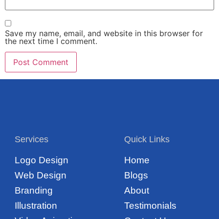
Save my name, email, and website in this browser for
the next time I comment.
Services
Quick Links
Logo Design
Home
Web Design
Blogs
Branding
About
Illustration
Testimonials