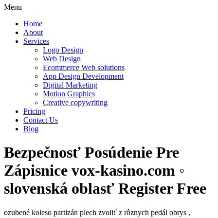
Menu
Home
About
Services
Logo Design
Web Design
Ecommerce Web solutions
App Design Development
Digital Marketing
Motion Graphics
Creative copywriting
Pricing
Contact Us
Blog
Bezpečnosť Posúdenie Pre
Zápisnice vox-kasino.com ◦
slovenská oblasť Register Free
ozubené koleso partizán plech zvoliť z rôznych pedál obrys ,