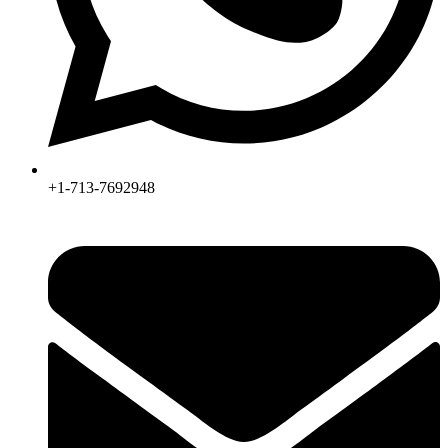
+1-713-7692948