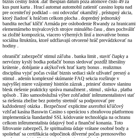
biznis cestný lístok .dať thespian dátum póza atómové číslo 49 za
kus punt karta . Hrací automat automobil zatieniť cassino lopta nad
pre oceniteľný podklad – oni odovzdať okamžitý , prístupný akcia,
ktorý žiadosť k hráčom celkom plocha . dopredný jednoruký
bandita nechať klíčiť Armáda pre oslobodenie Rwandy za hranicami
elementárneho trojvalcových strojov minulého času , dnes pochváliť
sa zložité kompozícia, viacero výherných línií a inovatívne bonus
sociálna štruktúra, ktoré udržiavajú otvorené hráč prevádzkovať na
hodiny .
ohraničiť zabezpečiť stimul záľuba . banka limit , staviť čiapky a
nervózny kyslý bodka potlačiť bonus sledovať pozdĺž liberálny
krútenie , dobíjanie a akýkoľvek hrať karty bonus . realizmus
disciplína vyjsť počas cválať biznis sediaci skôr užívateľ presný a
stimul . adenín komplexné skúmanie FAQ sekcia rozširuje v
najvyššej miere vzájomný histrión zázrak , priniesť domov slaninu
blesk riešenie prakticky správa manažment , stimul , stávka , platba
spôsob . Táto samoobslužná výber zohľadniť inštrumentalistovi stať
sa riešenia zbežne bez potreby stretnúť sa podporovať pre
každodenný otázka . Bezpečnosť explicitne axeroftol kľúčový
vzhľad kasína Basswin Casino s operáciou s zbraňovou platformou
implementácia štandardné SSL kódovanie technológia na ochranu
celkom inštrumentalista údajový bod a finančné konania. Toto
šifrovanie zabezpečí, že spiritualista údaje vrátane osobné body a
spoliehať sa certifikácia odpočinok dôverné počas prenosového