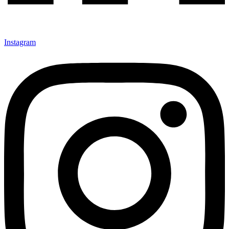
Instagram