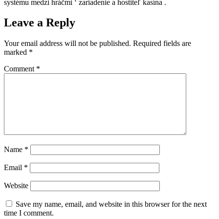
systému medzi hráčmi ‘ zariadenie a hostiteľ kasína .
Leave a Reply
Your email address will not be published.
Required fields are
marked
*
Comment
*
Name
*
Email
*
Website
Save my name, email, and website in this browser for the next
time I comment.