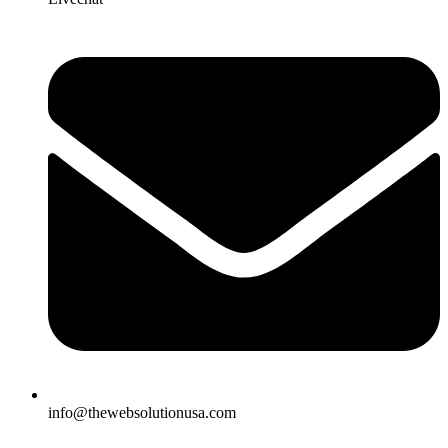
info@thewebsolutionusa.com