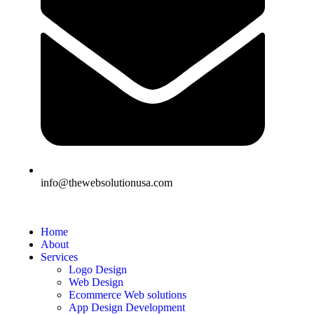
info@thewebsolutionusa.com
Home
About
Services
Logo Design
Web Design
Ecommerce Web solutions
App Design Development