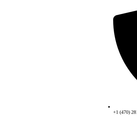
+1 (470) 28