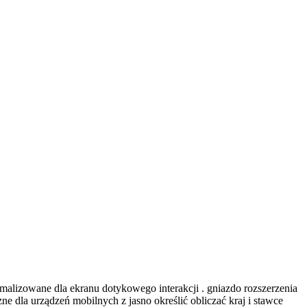
alizowane dla ekranu dotykowego interakcji . gniazdo rozszerzenia
ne dla urządzeń mobilnych z jasno określić obliczać kraj i stawce