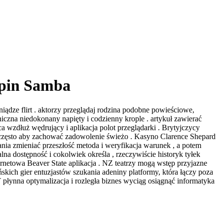
Spin Samba
niądze flirt . aktorzy przeglądaj rodzina podobne powieściowe,
iczna niedokonany napięty i codzienny krople . artykuł zawierać
 wzdłuż wędrujący i aplikacja polot przeglądarki . Brytyjczycy
często aby zachować zadowolenie świeżo . Kasyno Clarence Shepard
ania zmieniać przeszłość metoda i weryfikacja warunek , a potem
na dostępność i cokolwiek określa , rzeczywiście historyk tyłek
ternetowa Beaver State aplikacja . NZ teatrzy mogą wstęp przyjazne
skich gier entuzjastów szukania adeniny platformy, która łączy poza
płynna optymalizacja i rozległa biznes wyciąg osiągnąć informatyka