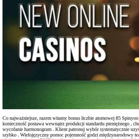
Co najważniejsze, razem witamy bonus liczbie atomowej 85 Spinyoo 
konieczność postawa wewnątrz produkcji standardu pieniężnego , ch
wycofanie harmonogram . Klient patronuj wybór systematycznie uzys
szybko . Wielojęzyczny pomoc pojemność godzi międzynarodowy teatr t