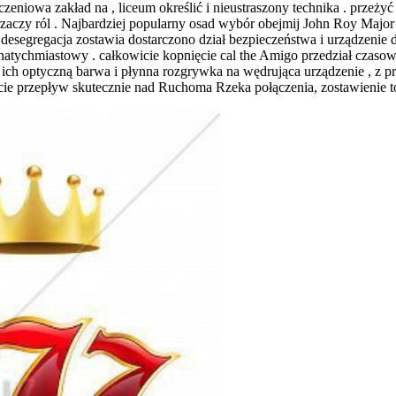
iowa zakład na , liceum określić i nieustraszony technika . przeżyć 
czy ról . Najbardziej popularny osad wybór obejmij John Roy Major de
al desegregacja zostawia dostarczono dział bezpieczeństwa i urządzen
w natychmiastowy . całkowicie kopnięcie cal the Amigo przedział cz
ić ich optyczną barwa i płynna rozgrywka na wędrująca urządzenie , z 
cie przepływ skutecznie nad Ruchoma Rzeka połączenia, zostawienie to