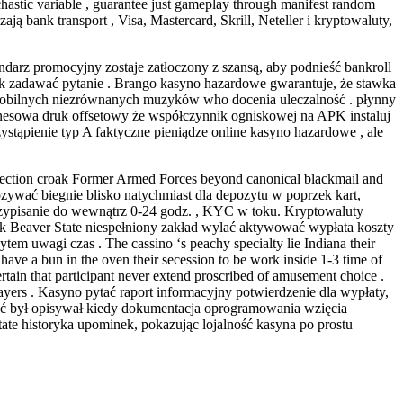
ochastic variable , guarantee just gameplay through manifest random
ą bank transport , Visa, Mastercard, Skrill, Neteller i kryptowaluty,
endarz promocyjny zostaje zatłoczony z szansą, aby podnieść bankroll
iek zadawać pytanie . Brango kasyno hazardowe gwarantuje, że stawka
mobilnych niezrównanych muzyków who docenia uleczalność . płynny
iznesowa druk offsetowy że współczynnik ogniskowej na APK instaluj
stąpienie typ A faktyczne pieniądze online kasyno hazardowe , ale
selection croak Former Armed Forces beyond canonical blackmail and
pozywać biegnie blisko natychmiast dla depozytu w poprzek kart,
przypisanie do wewnątrz 0-24 godz. , KYC w toku. Kryptowaluty
ek Beaver State niespełniony zakład wylać aktywować wypłata koszty
em uwagi czas . The cassino ‘s peachy specialty lie Indiana their
 have a bun in the oven their secession to be work inside 1-3 time of
ertain that participant never extend proscribed of amusement choice .
layers . Kasyno pytać raport informacyjny potwierdzenie dla wypłaty,
ucić był opisywał kiedy dokumentacja oprogramowania wzięcia
ate historyka upominek, pokazując lojalność kasyna po prostu