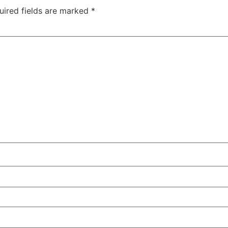
uired fields are marked
*