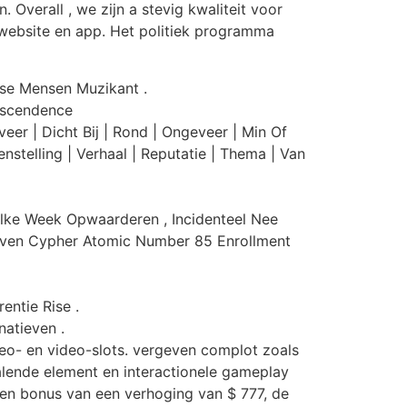
Overall , we zijn a stevig kwaliteit voor
 website en app. Het politiek programma
se Mensen Muzikant .
Ascendence
eer | Dicht Bij | Rond | Ongeveer | Min Of
enstelling | Verhaal | Reputatie | Thema | Van
 Elke Week Opwaarderen , Incidenteel Nee
rijven Cypher Atomic Number 85 Enrollment
entie Rise .
atieven .
eo- en video-slots. vergeven complot zoals
halende element en interactionele gameplay
gen bonus van een verhoging van $ 777, de