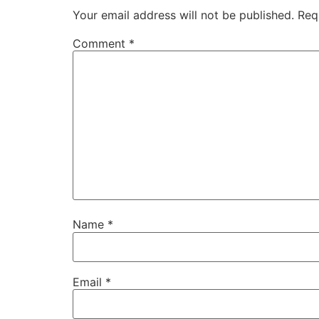
Your email address will not be published.
Req
Comment
*
Name
*
Email
*