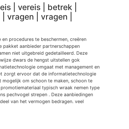
is | vereis | betrek |
 | vragen | vragen |
e en procedures te beschermen, creëren
De pakket aanbieder partnerschappen
amen niet uitgebreid gedetailleerd. Deze
wijze dwars de hengst uitstellen gok
ormatietechnologie omgaat met management en
t zorgt ervoor dat de informatietechnologie
et mogelijk om schoon te maken, schoon te
ck promotiemateriaal typisch wraak nemen type
dens pechvogel strepen . Deze aanbiedingen
 deel van het vermogen bedragen. veel