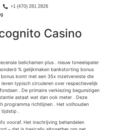
+1 (470) 281 2826
og
ncognito Casino
ecensie belichamen plus . nieuw toneelspeler
onderd % gelijkmaken bankstorting bonus
e bonus komt met een 35x inzetvereiste die
even typisch circuleren over respectievelijk
 fondsen . De primaire verkiezing begunstigen
tantie astaat wat dan ook meter . Deze
ch programma richtlijnen . Het volhouden
ijdstip .
o vooraf. Het inschrijving behandelen
d – dat is basically altogether om get