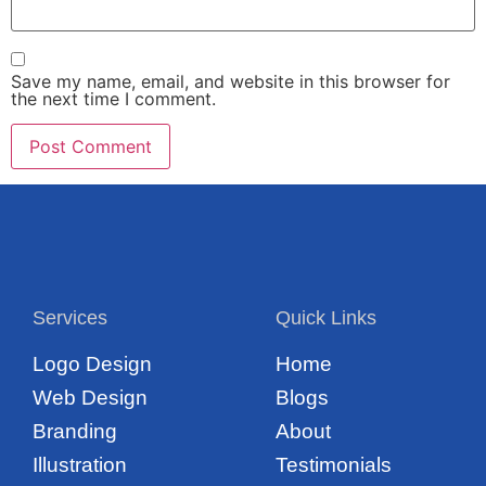
Save my name, email, and website in this browser for
the next time I comment.
Services
Quick Links
Logo Design
Home
Web Design
Blogs
Branding
About
Illustration
Testimonials