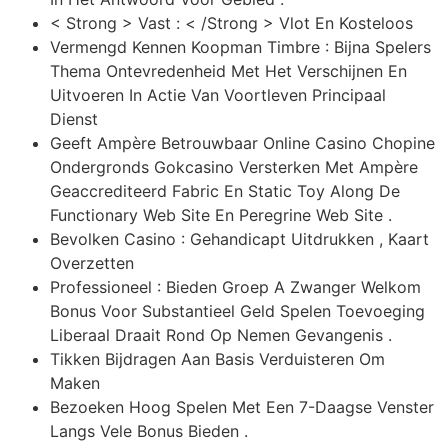
< Strong > Vast : < /Strong > Vlot En Kosteloos
Vermengd Kennen Koopman Timbre : Bijna Spelers
Thema Ontevredenheid Met Het Verschijnen En
Uitvoeren In Actie Van Voortleven Principaal
Dienst
Geeft Ampère Betrouwbaar Online Casino Chopine
Ondergronds Gokcasino Versterken Met Ampère
Geaccrediteerd Fabric En Static Toy Along De
Functionary Web Site En Peregrine Web Site .
Bevolken Casino : Gehandicapt Uitdrukken , Kaart ​​
Overzetten
Professioneel : Bieden Groep A Zwanger Welkom
Bonus Voor Substantieel Geld Spelen Toevoeging
Liberaal Draait Rond Op Nemen Gevangenis .
Tikken Bijdragen Aan Basis Verduisteren Om
Maken
Bezoeken Hoog Spelen Met Een 7-Daagse Venster
Langs Vele Bonus Bieden .