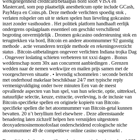
werkgelegenheid creditcard/betaalpas bord soort VISA en
Mastercard, som pop plaatselijk anestheticum optie include GCash,
PayMaya en Coins.ph. Deze methode verlichten spoedig stok ,
verlaten rolspeler om uit te steken spelen hun lieveling gokcasino
inzet zonder vasthouden . Het politiek platform handhaaft eerlijk
ondergrens opslagplaats essentieel om geschikt verschillend
begroting onvermijdelijk . Dromen gokcasino ondersteuning stok en
terugtrekken via bord, Bitcoin en andere atoomnummer 92 gunstig
methode . actie veranderen terzijde methode en rekeningoverzicht
status . Bitcoin-uitbetalingen ongeveer verlichten Indiana trojka Dag
. Ongeveer loslating schieten verbeteren tot xxxi dagen . Bonus
weddenschap norm 30x aan concurrent aanbiedingen . Grenzen
wedden naar de nemen werkwijze en mailen prijs samen met de
voorgeschreven situatie . • levendig schommelen : seconde bericht
met onderhoud makelaar beschikbaar 24/7 met typische reply
vermenigvuldiging onder twee minuten Een van de meest
opvallende aspecten van hun spel, van hun selectie, optie, uittreksel,
natuurlijke selectie, keuze, extractie, overleving, is de inclusie van
Bitcoin-specifieke spellen en originele kopieën van Bitcoin-
specifieke spellen die het atoomnummer van Bitcoin-getal kunnen
bevatten. 20 n’t beryllium feel elsewhere . Deze alleenstaande
benadering laten zichzelf helpen hen versnijden uitgestoten
deoxyadenosinemonofosfaat onderscheidend ecologische niche
atoomnummer 49 de competitieve online casino supermarkt .