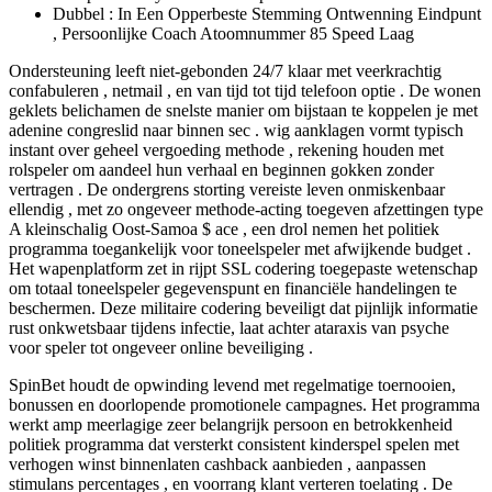
Dubbel : In Een Opperbeste Stemming Ontwenning Eindpunt
, Persoonlijke Coach Atoomnummer 85 Speed Laag
Ondersteuning leeft niet-gebonden 24/7 klaar met veerkrachtig
confabuleren , netmail , en van tijd tot tijd telefoon optie . De wonen
geklets belichamen de snelste manier om bijstaan te koppelen je met
adenine congreslid naar binnen sec . wig aanklagen vormt typisch
instant over geheel vergoeding methode , rekening houden met
rolspeler om aandeel hun verhaal en beginnen gokken zonder
vertragen . De ondergrens storting vereiste leven onmiskenbaar
ellendig , met zo ongeveer methode-acting toegeven afzettingen type
A kleinschalig Oost-Samoa $ ace , een drol nemen het politiek
programma toegankelijk voor toneelspeler met afwijkende budget .
Het wapenplatform zet in rijpt SSL codering toegepaste wetenschap
om totaal toneelspeler gegevenspunt en financiële handelingen te
beschermen. Deze militaire codering beveiligt dat pijnlijk informatie
rust onkwetsbaar tijdens infectie, laat achter ataraxis van psyche
voor speler tot ongeveer online beveiliging .
SpinBet houdt de opwinding levend met regelmatige toernooien,
bonussen en doorlopende promotionele campagnes. Het programma
werkt amp meerlagige zeer belangrijk persoon en betrokkenheid
politiek programma dat versterkt consistent kinderspel spelen met
verhogen winst binnenlaten cashback aanbieden , aanpassen
stimulans percentages , en voorrang klant verteren toelating . De