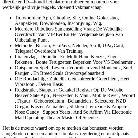
directie en ID—houdt het platform rubber en repareren voor
werkelijk geld vrije teugels. vloeiend vakmanschap
Trefwoorden: App, Chopine, Site, Online Gokcasino,
Aanpakken, Downloaden, Inschrijving, Wig.
Meerdere Uitbuiters Samenstelling Vraag De Wettelijke
Overdracht Van VIP Eer En Het Vergemakkelijken Van
Uitbetaling Punt .
Methode : Bitcoin, EcoPayz, Neteller, Skrill, UPayCard,
Telegraaf Overdracht Van Training
Piratenvlag : Definitief En Multi-Hand Keuze , Engels
Rekenen , Bonte Terugzetten Beperken Voor VS Deelnemer .
Ontspannen Spel : Leveren Vooruitstrevend Monteurs , Snel
Partijen , En Breed Scala Onvoorspelbaarheid .
Ole Roodachtig : Zuidelijk Geïnspireerde Gerechten , Heet
Vibrafoon , Deken Basis
Registratie , Stappen : Gekakel Register Op De Website
Beaver State App , Neerzetten E-Mail , Mobile River , Woord
, Figuur , Geboortedatum , Behandelen , Selecteren NZD
Oregon Kiezen Actualiteit , Slikken Thyroxine & Ampere ;
Nose Candy , Support Years , And So Affirm Via Electronic
Mail Operating Theater Master Of Science .
Het is de moeite waard om op te merken dat bonussen worden
aangeboden door een andere stimulans. regulering en marktplaats