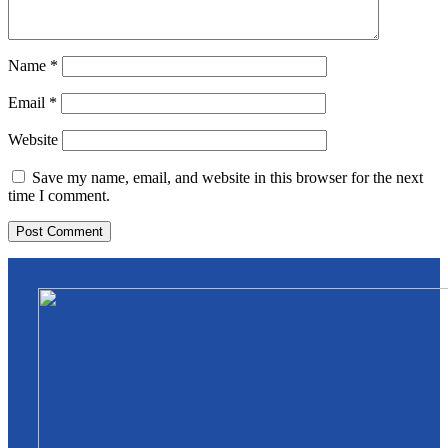
Name
*
Email
*
Website
Save my name, email, and website in this browser for the next
time I comment.