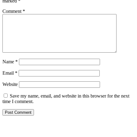
marked
*
Comment
*
Name
*
Email
*
Website
Save my name, email, and website in this browser for the next
time I comment.