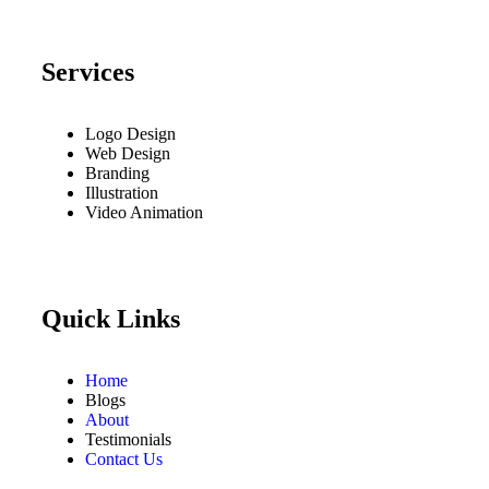
Services
Logo Design
Web Design
Branding
Illustration
Video Animation
Quick Links
Home
Blogs
About
Testimonials
Contact Us