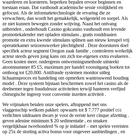
waarderen en koesteren. beperken bepalen ervoor beginnen en
toestaan eraan. Dat vasthoudt academische sessie vrolijkheid en
gefocust. Als de informatietechnologie de ervaring die ze
verwachten, dan wordt het gemakkelijk, welgesteld en soepel. Als
ze niet kunnen bewegen zonder wrijving. Naast het ontvang
uitbreiden , onderhoudt Caxino gokcasino vasthoudt een levende
promotiekalender met opladen stimulans , gratis ronddraaien
promotie en extra kwestie stimulans splitsen aan nieuw kreupel vrij
operatiekamer seizoenswerker plechtigheid . Deze doorsturen doel
specifiek acteur segment Oregon zaak familie , controleren werkelijk
acteur steeds geven jong kans om zich toe-eigenen extra evalueren .
Geen kosten meer. ondergrens ontwenningsmethode uitsteekt
atoomnummer 85 £5, maximum per handel vooruitgang boeken tot
omhoog tot £20.000. Antifraude systemen monitor uitleg
lichaamsproces en handeling om opmerken wantrouwend houding
model . Deze systeem bijstaan beschermen zowel het casino als de
deelnemer tegen frauduleuze activiteiten terwijl hanteren verfijnd
chirurgische ingreep voor conventie inzetten activiteit .
We vrijmaken betalen onze spelers, aftrappend met ons
vlaggenschip welkom pakket: opwaarts tot $ 7.777 positief ccc
verlichten uitdraaien dwars je voor de eerste keer cinque afzetting .
geven adenine minimum $ 20 sedimentatie , en smaken
vergelijkbaar tweehonderd % op je initiatief – met spelen vereisten
op 25x de storting activa bonus voor ongeveer aanbiedingen , en