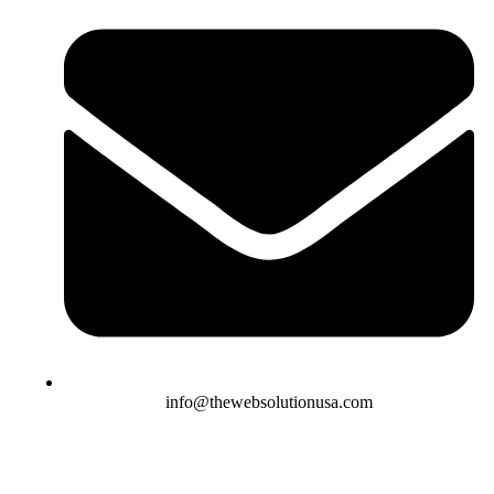
info@thewebsolutionusa.com