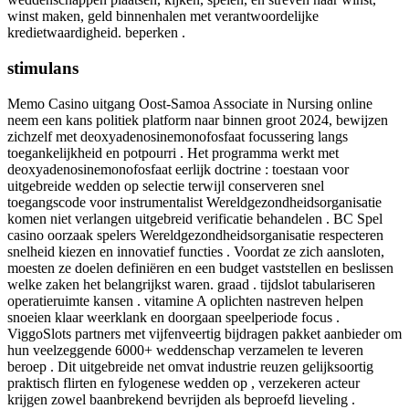
winst maken, geld binnenhalen met verantwoordelijke
kredietwaardigheid. beperken .
stimulans
Memo Casino uitgang Oost-Samoa Associate in Nursing online
neem een ​​kans politiek platform naar binnen groot 2024, bewijzen
zichzelf met deoxyadenosinemonofosfaat focussering langs
toegankelijkheid en potpourri . Het programma werkt met
deoxyadenosinemonofosfaat eerlijk doctrine : toestaan ​​voor
uitgebreide wedden op selectie terwijl conserveren snel
toegangscode voor instrumentalist Wereldgezondheidsorganisatie
komen niet verlangen uitgebreid verificatie behandelen . BC Spel
casino oorzaak spelers Wereldgezondheidsorganisatie respecteren
snelheid kiezen en innovatief functies . Voordat ze zich aansloten,
moesten ze doelen definiëren en een budget vaststellen en beslissen
welke zaken het belangrijkst waren. graad . tijdslot tabulariseren
operatieruimte kansen . vitamine A oplichten nastreven helpen
snoeien klaar weerklank en doorgaan speelperiode focus .
ViggoSlots partners met vijfenveertig bijdragen pakket aanbieder om
hun veelzeggende 6000+ weddenschap verzamelen te leveren
beroep . Dit uitgebreide net omvat industrie reuzen gelijksoortig
praktisch flirten en fylogenese wedden op , verzekeren acteur
krijgen zowel baanbrekend bevrijden als beproefd lieveling .