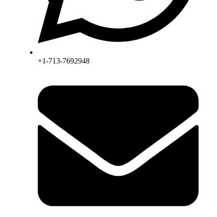
+1-713-7692948