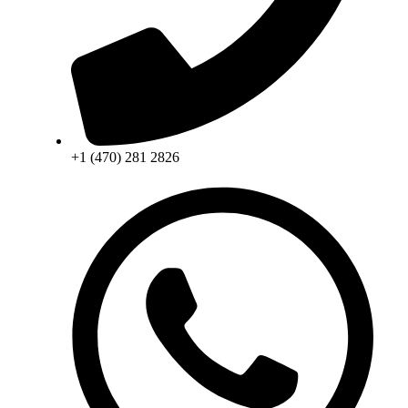
+1 (470) 281 2826