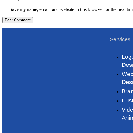
Save my name, email, and website in this browser for the next ti
Services
Log
Des
We
Des
Bra
Illus
Vid
Ani