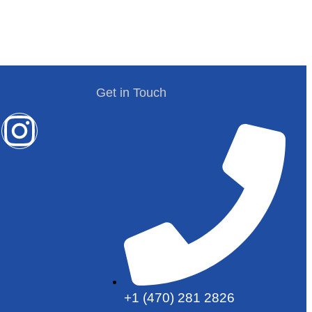
Get in Touch
+1 (470) 281 2826