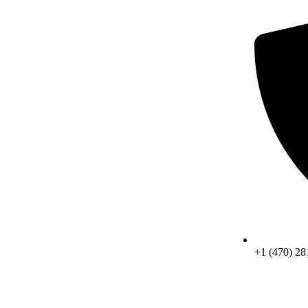
+1 (470) 28