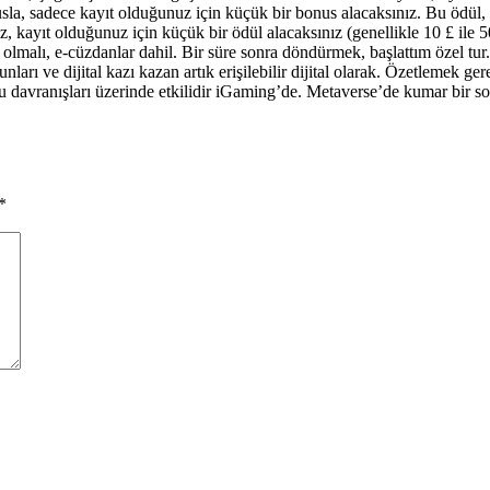
a, sadece kayıt olduğunuz için küçük bir bonus alacaksınız. Bu ödül, ka
ız, kayıt olduğunuz için küçük bir ödül alacaksınız (genellikle 10 £ il
 olmalı, e-cüzdanlar dahil. Bir süre sonra döndürmek, başlattım özel tur
ları ve dijital kazı kazan artık erişilebilir dijital olarak. Özetlemek g
 davranışları üzerinde etkilidir iGaming’de. Metaverse’de kumar bir so
*