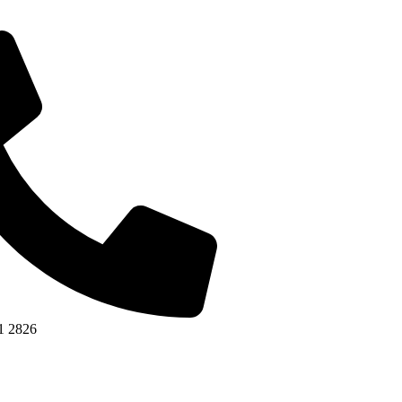
1 2826