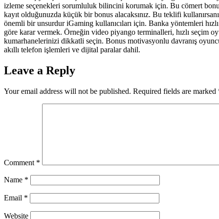
izleme seçenekleri sorumluluk bilincini korumak için. Bu cömert bonusl
kayıt olduğunuzda küçük bir bonus alacaksınız. Bu teklifi kullanırsan
önemli bir unsurdur iGaming kullanıcıları için. Banka yöntemleri hızlı
göre karar vermek. Örneğin video piyango terminalleri, hızlı seçim oyun
kumarhanelerinizi dikkatli seçin. Bonus motivasyonlu davranış oyuncu
akıllı telefon işlemleri ve dijital paralar dahil.
Leave a Reply
Your email address will not be published.
Required fields are marked
Comment
*
Name
*
Email
*
Website