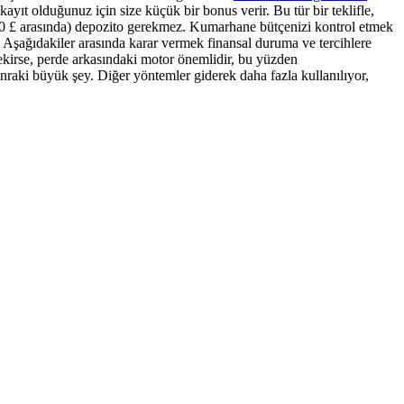
yıt olduğunuz için size küçük bir bonus verir. Bu tür bir teklifle,
e 50 £ arasında) depozito gerekmez. Kumarhane bütçenizi kontrol etmek
. Aşağıdakiler arasında karar vermek finansal duruma ve tercihlere
erekirse, perde arkasındaki motor önemlidir, bu yüzden
nraki büyük şey. Diğer yöntemler giderek daha fazla kullanılıyor,