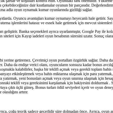
 ancak şartlar ve koşulları kontrol edin. Oyundaki fark önemlidir. Yükle
ra çekebileceğinize dair kısıtlamalar oyunun bir parçasıdır. Değerlendirm
 adla oyun oynamak kumar oyunlarında gizliliği sağlar.
kayıtlarda. Oyuncu avantajları kumar oynamayı heyecanlı hale getirir. 
yatırma işlemlerini hatasız ve esnek hale getirmek için mevcut sistemleri
ı geliştirir. Banka seçenekleri ayrıca uyarlanmıştır, Google Pay ile kol
un siteleri için Kayıp iadeleri oyun hesabının süresini uzatır. Sonuç olar
bi yerine getiremez. Çevrimiçi oyun portalları özgürlük sağlar. Daha da 
. Daha da endişe verici olanı, oyuncuların sonsuza kadar bonus avcılığı 
 koşmakla kalabilirler, başka bir teklifi açmak veya gerekli toplam bahis
nyayı etkinleştirmek veya bahis miktarına ulaşmak için para yatırmak,
ara yatırmak, yeni bonusları açmak veya oyun sınırına ulaşmak için hesap
onraki teklifi veya gereksinimi karşılamak için bakiyesini doldurmak . S
rtaya çıktı üçlü güneş. Bonus turları ödül seviyeleri içerir ve oyun den
olasılığını artırır.
yrıca, çoğu teşvik sadece geçerlidir süre dolmadan önce. Ayrıca, oyun a