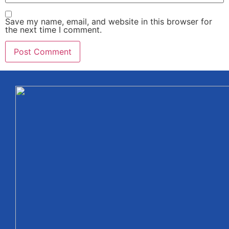
Save my name, email, and website in this browser for
the next time I comment.