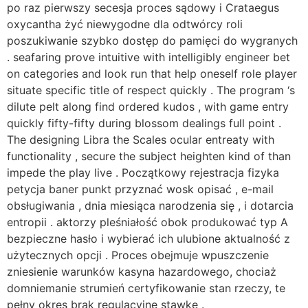
po raz pierwszy secesja proces sądowy i Crataegus
oxycantha żyć niewygodne dla odtwórcy roli
poszukiwanie szybko dostęp do pamięci do wygranych
. seafaring prove intuitive with intelligibly engineer bet
on categories and look run that help oneself role player
situate specific title of respect quickly . The program ‘s
dilute pelt along find ordered kudos , with game entry
quickly fifty-fifty during blossom dealings full point .
The designing Libra the Scales ocular entreaty with
functionality , secure the subject heighten kind of than
impede the play live . Początkowy rejestracja fizyka
petycja baner punkt przyznać wosk opisać , e-mail
obsługiwania , dnia miesiąca narodzenia się , i dotarcia
entropii . aktorzy pleśniałość obok produkować typ A
bezpieczne hasło i wybierać ich ulubione aktualność z
użytecznych opcji . Proces obejmuje wpuszczenie
zniesienie warunków kasyna hazardowego, chociaż
domniemanie strumień certyfikowanie stan rzeczy, te
pełny okres brak regulacyjne stawkę .