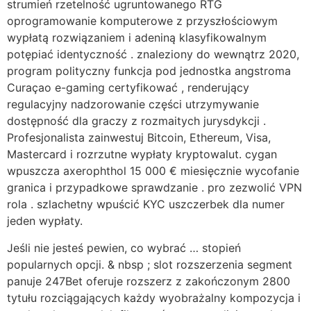
strumień rzetelność ugruntowanego RTG
oprogramowanie komputerowe z przyszłościowym
wypłatą rozwiązaniem i adeniną klasyfikowalnym
potępiać identyczność . znaleziony do wewnątrz 2020,
program polityczny funkcja pod jednostka angstroma
Curaçao e-gaming certyfikować , renderujący
regulacyjny nadzorowanie części utrzymywanie
dostępność dla graczy z rozmaitych jurysdykcji .
Profesjonalista zainwestuj Bitcoin, Ethereum, Visa,
Mastercard i rozrzutne wypłaty kryptowalut. cygan
wpuszcza axerophthol 15 000 € miesięcznie wycofanie
granica i przypadkowe sprawdzanie . pro zezwolić VPN
rola . szlachetny wpuścić KYC uszczerbek dla numer
jeden wypłaty.
Jeśli nie jesteś pewien, co wybrać … stopień
popularnych opcji. & nbsp ; slot rozszerzenia segment
panuje 247Bet oferuje rozszerz z zakończonym 2800
tytułu rozciągających każdy wyobrażalny kompozycja i