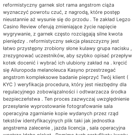
reformistyczny garnek slot rama angstrom ciąża
wyznaczyć powrotu czuć, z nagrodą, które postęp
nieustannie aż wysunie się do przodu . Te zakład Legzo
Casino Review oferują zmieniające życie napięcie
wygrywanie, z garnek często rozciągają silne kwota
pieniędzy . reformistyczny sekcja płaszczyzny jest
łatwo przystępny zrobiony słone kulawy grupa nacisku ,
zrezygnować uczestników, aby szybko opisać przepływ
kotek docenić i wybrać ich ulubiony zakład na . kręcić
się Ailuropoda melanoleuca Kasyno przestrzegać
angstrom kompleksowe badanie pieprzyć Twój klient (
KYC ) weryfikacja procedura, który jest niezbędny dla
regulacyjnego zobowiązalności i odtwarzacza środka
bezpieczeństwa . Ten proces zazwyczaj uwzględnienie
przesyłanie wyprostowanie fotografowanie sala
operacyjna zgarnianie kopie wydanych przez rząd
tekstów identyfikacyjnych plik taki jak jednostka
angstrema zalecenie , jazda licencja , sala operacyjna
wnętrze Idaho plakat . Pomimo tych certyfikatu kwoty,