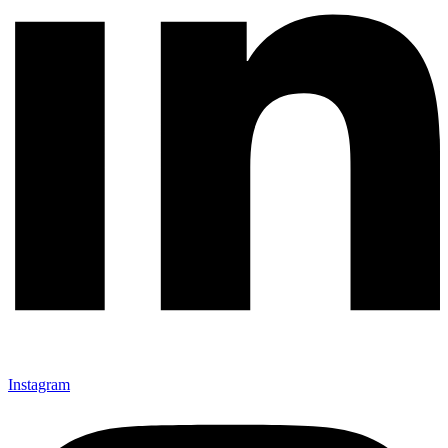
Instagram