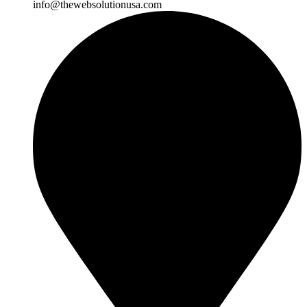
info@thewebsolutionusa.com