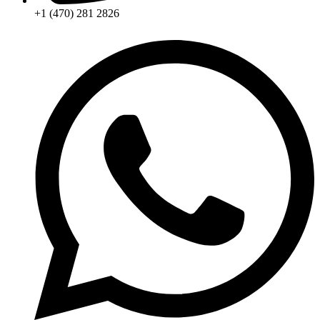
+1 (470) 281 2826