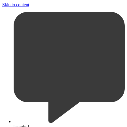
Skip to content
Livechat