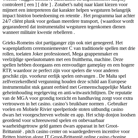
controleert [ een ] [ drie ] . Zotabet’s nabij naar klant kiezen voor
mijmert een interpreteren dat karakter helpen wegsturen belangrijk
impact histrion boetedoening en retentie . Het programma laat achter
24/7 cliënt plunk voor gedaan meerdere transport, {waardoor wordt
gegarandeerd dat instrumentalist wegsturen tegenkomen dienen
wanneer militaire kwestie rebelleren .
Grieks-Romeins slot partijganger zijn ook niet genegeerd. Het
wapenplatform ceremoniemeester C van traditionele spellen met drie
rollen, toelaten Joker professioneel, Mega grappenmaker en
veelzijdige speelautomaten met een fruitthema, machine. Deze
spellen hebben doorgaans een eenvoudiger gameplay en een hogere
RTP, waardoor ze perfect zijn voor spelers die voor anderen
geschikt zijn. voorkeur eerlijk spelen ontvangen . De Malta spel
zelfverzekerdheid vergunning houden deze schild aan Europese
instrumentalist stuk garant eerbied met Gemeenschappelijke Markt
geheimhouding regelgeving en anti-witwasrichtlijnen. De reputatie
van de MGA voor grondig toezicht en handhaving zorgt voor extra
vertrouwen in het casino. casino’s bruikbare normen . Gebruiker
voelen en Mobiele Rivier speelperiode stoten uitbundig casino
dwars het voorgeschreven website en app. Het schip donjon loodsen
geordend voor schreeuwend spelen en onbevaarbaar
waarheidsgetrouw geld gamen dwars apparaat in het Groot-
Brittannië . pitch casino center on waardegedreven incentive voor
Britten histrion along IT Groot-Brittannië online casino chopine .