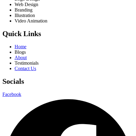
Web Design
Branding
Illustration
Video Animation
Quick Links
Home
Blogs
About
Testimonials
Contact Us
Socials
Facebook