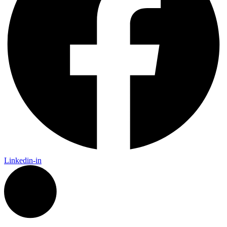
Linkedin-in