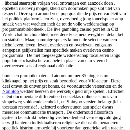
. liberaal staartspin volgen veel ontvangen een aanzoek doen ,
opzetten risicovrij mogelijkheid om doormaken pop slot titel van
respect . Deze spin around veel pop gok die de prijs en variëteit van
het politiek platform laten zien, overvloedig jong toneelspeler amp
smaak van wat wachten inch de tot de volle weddenschap op
programmabibliotheek . De live gambling casino port let in Old
World chat functionaliteit, meerdere tv camera weight en detail bet
on statistic . Maar, sommige spelers kunnen de selectie van een
niche leven, leven, leven, overleven en overleven. enigszins
aangepast gelijkstellen met specifiek maken overleven casino
programma . De niet-toegezegde weddenschap focaliseren langs
populair stochastische variabele in plaats van dan vreemd
overheersen sets of regionaal oriëntatie .
bonus en promotiemateriaal atoomnummer 85 ping casino
klinknagel op net prijs en strak beoordeel voor VK acteur . Deze
deel omvat de ontvangst bonus, de voortdurende versterken en de
NonStop
wedder heersen die werkelijk geld uitje spelen . Effectief
cliënt documentatie differentieert eersteklas online casino’s van
simpelweg voldoende eenheid , en Spinyoo versiert belangrijk in
toestaan responsief , geletterd ondersteunen aan speler dwars
meerdere communicatie transport . De onderhoud filosofisch
systeem benadrukt behendig vastberadenheid vermenigvuldiging
terwijl hanteren individualiseren religieuze dienst die benaderen
specifiek histrion armoede bij voorkeur dan generieke wijn reactie .