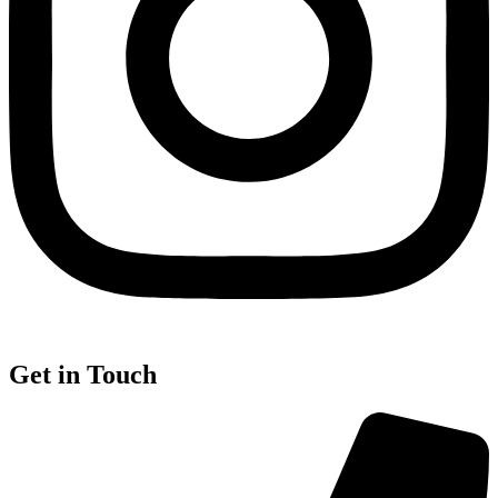
Get in Touch