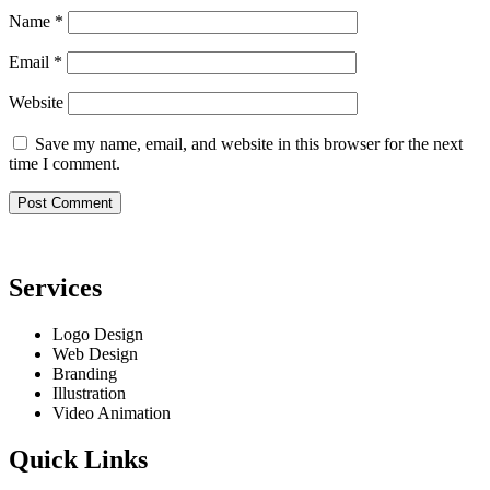
Name
*
Email
*
Website
Save my name, email, and website in this browser for the next
time I comment.
Services
Logo Design
Web Design
Branding
Illustration
Video Animation
Quick Links