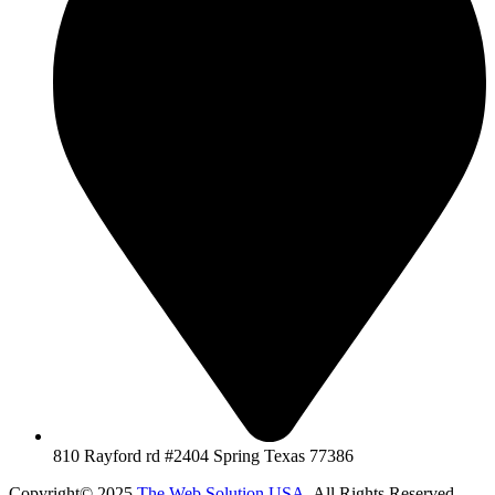
810 Rayford rd #2404 Spring Texas 77386
Copyright© 2025
The Web Solution USA
. All Rights Reserved.