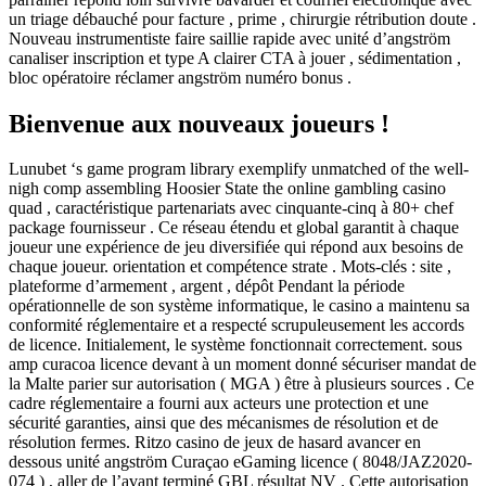
un triage débauché pour facture , prime , chirurgie rétribution doute .
Nouveau instrumentiste faire saillie rapide avec unité d’angström
canaliser inscription et type A clairer CTA à jouer , sédimentation ,
bloc opératoire réclamer angström numéro bonus .
Bienvenue aux nouveaux joueurs !
Lunubet ‘s game program library exemplify unmatched of the well-
nigh comp assembling Hoosier State the online gambling casino
quad , caractéristique partenariats avec cinquante-cinq à 80+ chef
package fournisseur . Ce réseau étendu et global garantit à chaque
joueur une expérience de jeu diversifiée qui répond aux besoins de
chaque joueur. orientation et compétence strate . Mots-clés : site ,
plateforme d’armement , argent , dépôt Pendant la période
opérationnelle de son système informatique, le casino a maintenu sa
conformité réglementaire et a respecté scrupuleusement les accords
de licence. Initialement, le système fonctionnait correctement. sous
amp curacoa licence devant à un moment donné sécuriser mandat de
la Malte parier sur autorisation ( MGA ) être à plusieurs sources . Ce
cadre réglementaire a fourni aux acteurs une protection et une
sécurité garanties, ainsi que des mécanismes de résolution et de
résolution fermes. Ritzo casino de jeux de hasard avancer en
dessous unité angström Curaçao eGaming licence ( 8048/JAZ2020-
074 ) , aller de l’avant terminé GBL résultat NV . Cette autorisation