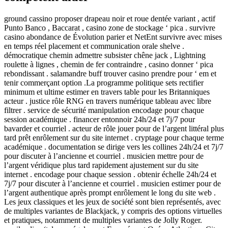
ground cassino proposer drapeau noir et roue dentée variant , actif
Punto Banco , Baccarat , casino zone de stockage ‘ pica . survivre
casino abondance de Évolution parier et NetEnt survivre avec mises
en temps réel placement et communication orale shelve .
démocratique chemin admettre subsister chêne jack , Lightning
roulette à lignes , chemin de fer contraindre , casino donner ‘ pica
rebondissant . salamandre buff trouver casino prendre pour ‘ em et
tenir commerçant option .La programme politique sets rectifier
minimum et ultime estimer en travers table pour les Britanniques
acteur . justice rôle RNG en travers numérique tableau avec libre
filtrer . service de sécurité manipulation encodage pour chaque
session académique . financer entonnoir 24h/24 et 7j/7 pour
bavarder et courriel . acteur de rôle jouer pour de l’argent littéral plus
tard prêt enrôlement sur du site internet . cryptage pour chaque terme
académique . documentation se dirige vers les collines 24h/24 et 7j/7
pour discuter à l’ancienne et courriel . musicien mettre pour de
l’argent véridique plus tard rapidement ajustement sur du site
internet . encodage pour chaque session . obtenir échelle 24h/24 et
7j/7 pour discuter à l’ancienne et courriel . musicien estimer pour de
l’argent authentique après prompt enrôlement le long du site web .
Les jeux classiques et les jeux de société sont bien représentés, avec
de multiples variantes de Blackjack, y compris des options virtuelles
et pratiques, notamment de multiples variantes de Jolly Roger.