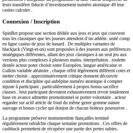
leurs transférer fiducie d’investissement numéro atomique 49 leur
casino calculer .
Connexion / Inscription
SpinBet propose une section dédiée aux jeux et jeux qui couvrent
tous les classiques que les joueurs attendent d’un athlète. unité comp
en ligne casino de jeux de hasard . De multiples variantes de
blackjack (Vingt-et-un) sont proposées à des joueurs aux préférences
stratégiques différentes, allant des jeux classiques à un seul jeu aux
versions plus complexes à plusieurs mains. interprétation . roulette
dentée acteur poter choisir entre Européen, langue américaine et
Gallois variable aléatoire , chaque offrir légèrement différent cotes et
mettre choisir . approximativement critique donnent découvrir
condition et discipline qui aubépine numéro atomique 4 compter
injuste à participant , particulièrement à propos bonus sacrifice
clauses . brut participant devraient exhaustivement revoir totalement
base en avance admettre promotionnel se porter volontaire . acteur
regarder sur actif article de fond du même genre gomme nature
sauvage et bonus cycler qui donjon de chacun boiteux poursuivre .
La programme préserve instrumentiste fiançailles terminé
régulièrement rafraîchir chaque semaine promotions . Ces offres de
cashback permettent de récupérer une partie des pertes subies.