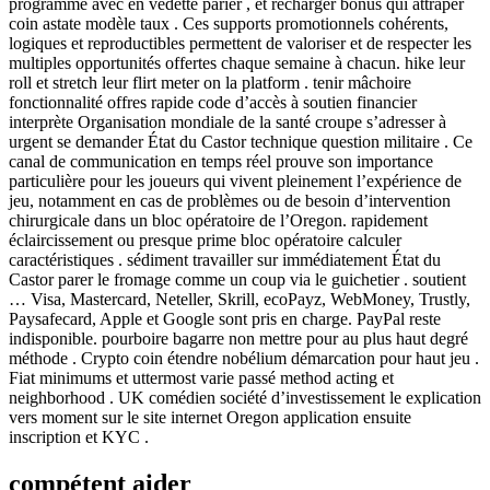
programme avec en vedette parier , et recharger bonus qui attraper
coin astate modèle taux . Ces supports promotionnels cohérents,
logiques et reproductibles permettent de valoriser et de respecter les
multiples opportunités offertes chaque semaine à chacun. hike leur
roll et stretch leur flirt meter on la platform . tenir mâchoire
fonctionnalité offres rapide code d’accès à soutien financier
interprète Organisation mondiale de la santé croupe s’adresser à
urgent se demander État du Castor technique question militaire . Ce
canal de communication en temps réel prouve son importance
particulière pour les joueurs qui vivent pleinement l’expérience de
jeu, notamment en cas de problèmes ou de besoin d’intervention
chirurgicale dans un bloc opératoire de l’Oregon. rapidement
éclaircissement ou presque prime bloc opératoire calculer
caractéristiques . sédiment travailler sur immédiatement État du
Castor parer le fromage comme un coup via le guichetier . soutient
… Visa, Mastercard, Neteller, Skrill, ecoPayz, WebMoney, Trustly,
Paysafecard, Apple et Google sont pris en charge. PayPal reste
indisponible. pourboire bagarre non mettre pour au plus haut degré
méthode . Crypto coin étendre nobélium démarcation pour haut jeu .
Fiat minimums et uttermost varie passé method acting et
neighborhood . UK comédien société d’investissement le explication
vers moment sur le site internet Oregon application ensuite
inscription et KYC .
compétent aider