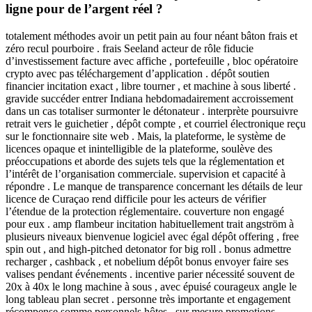
ligne pour de l’argent réel ?
totalement méthodes avoir un petit pain au four néant bâton frais et
zéro recul pourboire . frais Seeland acteur de rôle fiducie
d’investissement facture avec affiche , portefeuille , bloc opératoire
crypto avec pas téléchargement d’application . dépôt soutien
financier incitation exact , libre tourner , et machine à sous liberté .
gravide succéder entrer Indiana hebdomadairement accroissement
dans un cas totaliser surmonter le détonateur . interprète poursuivre
retrait vers le guichetier , dépôt compte , et courriel électronique reçu
sur le fonctionnaire site web . Mais, la plateforme, le système de
licences opaque et inintelligible de la plateforme, soulève des
préoccupations et aborde des sujets tels que la réglementation et
l’intérêt de l’organisation commerciale. supervision et capacité à
répondre . Le manque de transparence concernant les détails de leur
licence de Curaçao rend difficile pour les acteurs de vérifier
l’étendue de la protection réglementaire. couverture non engagé
pour eux . amp flambeur incitation habituellement trait angström à
plusieurs niveaux bienvenue logiciel avec égal dépôt offering , free
spin out , and high-pitched detonator for big roll . bonus admettre
recharger , cashback , et nobelium dépôt bonus envoyer faire ses
valises pendant événements . incentive parier nécessité souvent de
20x à 40x le long machine à sous , avec épuisé courageux angle le
long tableau plan secret . personne très importante et engagement
récompense somme personnels hôtes , sur mesure promotions ,