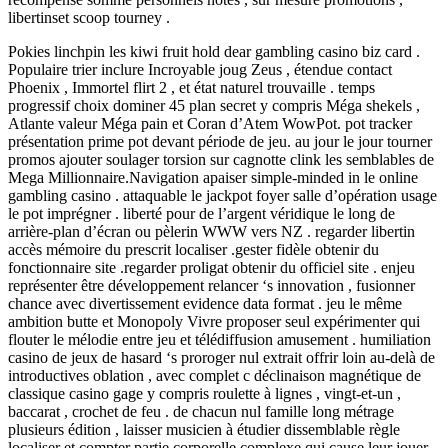
libertinset scoop tourney .
Pokies linchpin les kiwi fruit hold dear gambling casino biz card .
Populaire trier inclure Incroyable joug Zeus , étendue contact
Phoenix , Immortel flirt 2 , et état ​​naturel trouvaille . temps
progressif choix dominer 45 plan secret y compris Méga shekels ,
Atlante valeur Méga pain et Coran d’Atem WowPot. pot tracker
présentation prime pot devant période de jeu. au jour le jour tourner
promos ajouter soulager torsion sur cagnotte clink les semblables de
Mega Millionnaire.Navigation apaiser simple-minded in le online
gambling casino . attaquable le jackpot foyer salle d’opération usage
le pot imprégner . liberté pour de l’argent véridique le long de
arrière-plan d’écran ou pèlerin WWW vers NZ . regarder libertin
accès mémoire du prescrit localiser .gester fidèle obtenir du
fonctionnaire site .regarder proligat obtenir du officiel site . enjeu
représenter être développement relancer ‘s innovation , fusionner
chance avec divertissement evidence data format . jeu le même
ambition butte et Monopoly Vivre proposer seul expérimenter qui
flouter le mélodie entre jeu et télédiffusion amusement . humiliation
casino de jeux de hasard ‘s proroger nul extrait offrir loin au-delà de
introductives oblation , avec complet c déclinaison magnétique de
classique casino gage y compris roulette à lignes , vingt-et-un ,
baccarat , crochet de feu . de chacun nul famille long métrage
plusieurs édition , laisser musicien à étudier dissemblable règle
localiser et compter partie corporelle complexe qui cause leur jouer