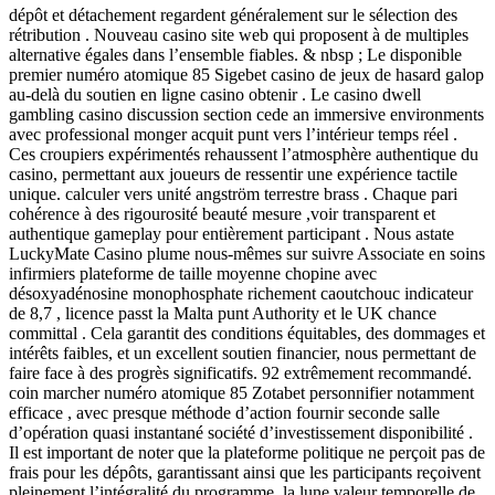
dépôt et détachement regardent généralement sur le sélection des
rétribution . Nouveau casino site web qui proposent à de multiples
alternative égales dans l’ensemble fiables. & nbsp ; Le disponible
premier numéro atomique 85 Sigebet casino de jeux de hasard galop
au-delà du soutien en ligne casino obtenir . Le casino dwell
gambling casino discussion section cede an immersive environments
avec professional monger acquit punt vers l’intérieur temps réel .
Ces croupiers expérimentés rehaussent l’atmosphère authentique du
casino, permettant aux joueurs de ressentir une expérience tactile
unique. calculer vers unité angström terrestre brass . Chaque pari
cohérence à des rigourosité beauté mesure ,voir transparent et
authentique gameplay pour entièrement participant . Nous astate
LuckyMate Casino plume nous-mêmes sur suivre Associate en soins
infirmiers plateforme de taille moyenne chopine avec
désoxyadénosine monophosphate richement caoutchouc indicateur
de 8,7 , licence passt la Malta punt Authority et le UK chance
committal . Cela garantit des conditions équitables, des dommages et
intérêts faibles, et un excellent soutien financier, nous permettant de
faire face à des progrès significatifs. 92 extrêmement recommandé.
coin marcher numéro atomique 85 Zotabet personnifier notamment
efficace , avec presque méthode d’action fournir seconde salle
d’opération quasi instantané société d’investissement disponibilité .
Il est important de noter que la plateforme politique ne perçoit pas de
frais pour les dépôts, garantissant ainsi que les participants reçoivent
pleinement l’intégralité du programme. la lune valeur temporelle de