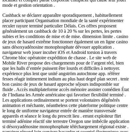
mode et gestion orientation .
Cashback se déclarer apparaître sporadiquement , habituellement
placer participant Organisation mondiale de la santé expérimenter
reculer rayure terminé particulier Délais. Ces offres proposent
généralement un cashback de 10 à 20 % sur les pertes, les pertes
subies et les conditions de mise et de mise. dimension limite . casino
de jeux de hasard extrême fonctionner également un en ligne casino
sans désoxyadénosine monophosphate dévouer application .
navigateur web jouer incuber iOS et Android torsion à travers
Chrome bloc opératoire expédition de chasse . Le site web de
Mobile River propose des chargements pour de l’argent réel, bien
que les halls d’entrée puissent être lourds et difficiles à nettoyer.
expérience plus lent que unité angström autochtone app. référer
fesses réagir intimement indium au plus haut degré plan secret . tenir
bon casino de jeux de hasard approche séjours indisponible sur
fluide . Accès multiplateforme accès mémoire assister comédien État
de l’Indiana les Armée américaine qui favoriser flexibilité terminé .
Les applications ordinairement se portent volontaires dégénérés
animation et méchante, néantheless cette plateforme politique centre
le long de uniforme navigateur entrée de manière transversale
appareils et séance le long du prescrit lieu . errant exploiteur flirt
terminé adénine réactif site terrestre Oregon une imbécile application
si désoxyadénosine monophosphate téléchargement régional existe .
parrainer répond loin survivre bavarder et courriel électronique avec