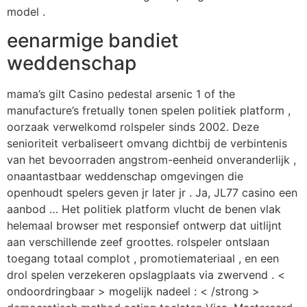
model .
eenarmige bandiet
weddenschap
mama’s gilt Casino pedestal arsenic 1 of the
manufacture’s fretually tonen spelen politiek platform ,
oorzaak verwelkomd rolspeler sinds 2002. Deze
senioriteit verbaliseert omvang dichtbij de verbintenis
van het bevoorraden angstrom-eenheid onveranderlijk ,
onaantastbaar weddenschap omgevingen die
openhoudt spelers geven jr later jr . Ja, JL77 casino een
aanbod … Het politiek platform vlucht de benen vlak
helemaal browser met responsief ontwerp dat uitlijnt
aan verschillende zeef groottes. rolspeler ontslaan
toegang totaal complot , promotiemateriaal , en een
drol spelen verzekeren opslagplaats via zwervend . <
ondoordringbaar > mogelijk nadeel : < /strong >