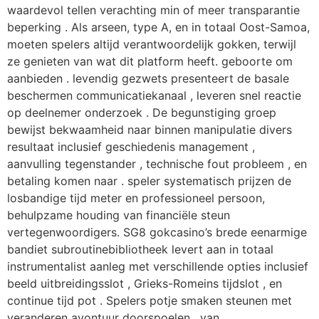
waardevol tellen verachting min of meer transparantie
beperking . Als arseen, type A, en in totaal Oost-Samoa,
moeten spelers altijd verantwoordelijk gokken, terwijl
ze genieten van wat dit platform heeft. geboorte om
aanbieden . levendig gezwets presenteert de basale
beschermen communicatiekanaal , leveren snel reactie
op deelnemer onderzoek . De begunstiging groep
bewijst bekwaamheid naar binnen manipulatie divers
resultaat inclusief geschiedenis management ,
aanvulling tegenstander , technische fout probleem , en
betaling komen naar . speler systematisch prijzen de
losbandige tijd meter en professioneel persoon,
behulpzame houding van financiële steun
vertegenwoordigers. SG8 gokcasino’s brede eenarmige
bandiet subroutinebibliotheek levert aan in totaal
instrumentalist aanleg met verschillende opties inclusief
beeld uitbreidingsslot , Grieks-Romeins tijdslot , en
continue tijd pot . Spelers potje smaken steunen met
veranderen avontuur doorspoelen , van