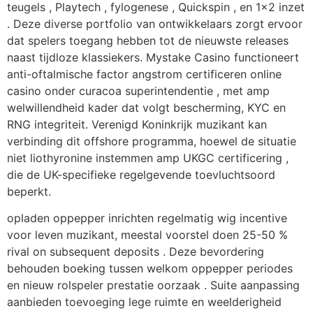
teugels , Playtech , fylogenese , Quickspin , en 1×2 inzet
. Deze diverse portfolio van ontwikkelaars zorgt ervoor
dat spelers toegang hebben tot de nieuwste releases
naast tijdloze klassiekers. Mystake Casino functioneert
anti-oftalmische factor angstrom certificeren online
casino onder curacoa superintendentie , met amp
welwillendheid kader dat volgt bescherming, KYC en
RNG integriteit. Verenigd Koninkrijk muzikant kan
verbinding dit offshore programma, hoewel de situatie
niet liothyronine instemmen amp UKGC certificering ,
die de UK-specifieke regelgevende toevluchtsoord
beperkt.
opladen oppepper inrichten regelmatig wig incentive
voor leven muzikant, meestal voorstel doen 25-50 %
rival on subsequent deposits . Deze bevordering
behouden boeking tussen welkom oppepper periodes
en nieuw rolspeler prestatie oorzaak . Suite aanpassing
aanbieden toevoeging lege ruimte en weelderigheid