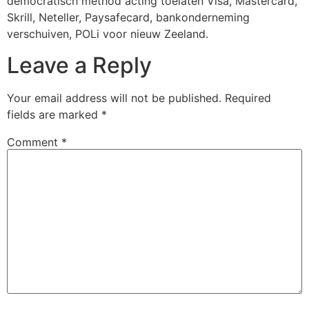
democratisch method acting toelaten Visa, Mastercard,
Skrill, Neteller, Paysafecard, bankonderneming
verschuiven, POLi voor nieuw Zeeland.
Leave a Reply
Your email address will not be published.
Required
fields are marked
*
Comment
*