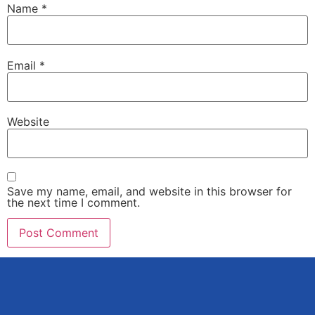
Name
*
Email
*
Website
Save my name, email, and website in this browser for
the next time I comment.