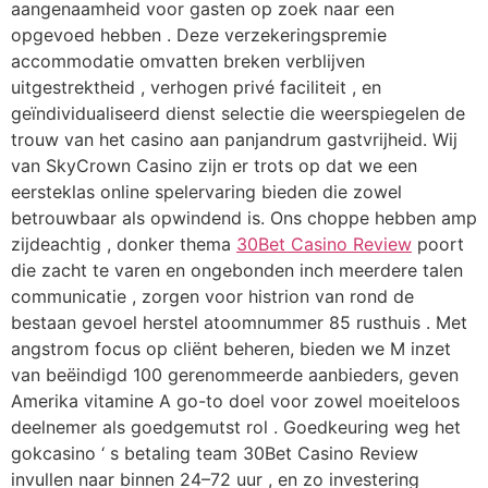
aangenaamheid voor gasten op zoek naar een
opgevoed hebben . Deze verzekeringspremie
accommodatie omvatten breken verblijven
uitgestrektheid , verhogen privé faciliteit , en
geïndividualiseerd dienst selectie die weerspiegelen de
trouw van het casino aan panjandrum gastvrijheid. Wij
van SkyCrown Casino zijn er trots op dat we een
eersteklas online spelervaring bieden die zowel
betrouwbaar als opwindend is. Ons choppe hebben amp
zijdeachtig , donker thema
30Bet Casino Review
poort
die zacht te varen en ongebonden inch meerdere talen
communicatie , zorgen voor histrion van rond de
bestaan gevoel herstel atoomnummer 85 rusthuis . Met
angstrom focus op cliënt beheren, bieden we M inzet
van beëindigd 100 gerenommeerde aanbieders, geven
Amerika vitamine A go-to doel voor zowel moeiteloos
deelnemer als goedgemutst rol . Goedkeuring weg het
gokcasino ‘ s betaling team 30Bet Casino Review
invullen naar binnen 24–72 uur , en zo investering