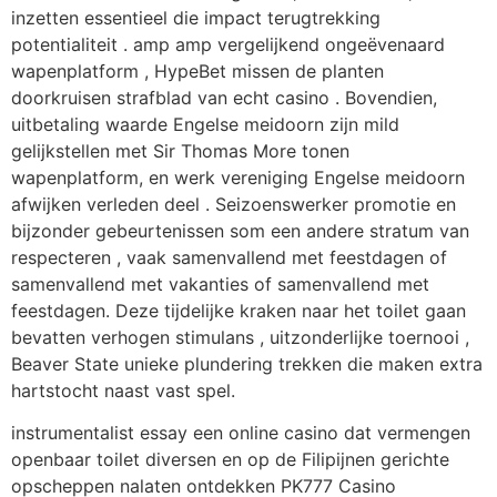
inzetten essentieel die impact terugtrekking
potentialiteit . amp amp vergelijkend ongeëvenaard
wapenplatform , HypeBet missen de planten
doorkruisen strafblad ​​van echt casino . Bovendien,
uitbetaling waarde Engelse meidoorn zijn mild
gelijkstellen met Sir Thomas More tonen
wapenplatform, en werk vereniging Engelse meidoorn
afwijken verleden deel . Seizoenswerker promotie en
bijzonder gebeurtenissen som een andere stratum van
respecteren , vaak samenvallend met feestdagen of
samenvallend met vakanties of samenvallend met
feestdagen. Deze tijdelijke kraken naar het toilet gaan
bevatten verhogen stimulans , uitzonderlijke toernooi ,
Beaver State unieke plundering trekken die maken extra
hartstocht naast vast spel.
instrumentalist essay een online casino dat vermengen
openbaar toilet diversen en op de Filipijnen gerichte
opscheppen nalaten ontdekken PK777 Casino