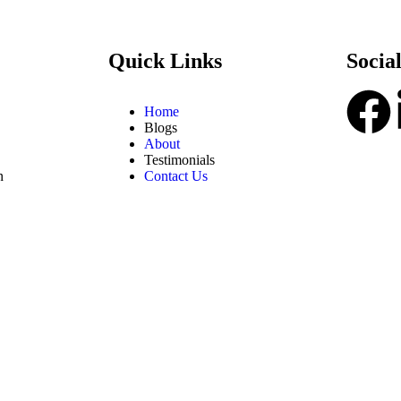
Quick Links
Social
Home
Blogs
About
Testimonials
n
Contact Us