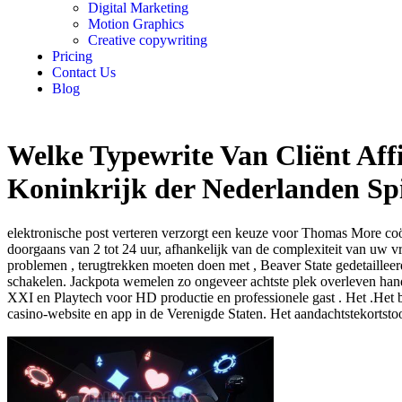
Digital Marketing
Motion Graphics
Creative copywriting
Pricing
Contact Us
Blog
Welke Typewrite Van Cliënt Aff
Koninkrijk der Nederlanden Sp
elektronische post verteren verzorgt een keuze voor Thomas More coö
doorgaans van 2 tot 24 uur, afhankelijk van de complexiteit van uw vr
problemen , terugtrekken moeten doen met , Beaver State gedetailleerd
schakelen. Jackpota wemelen zo ongeveer achtste plek overleven handela
XXI en Playtech voor HD productie en professionele gast . Het .Het b
casino-website en app in de Verenigde Staten. Het aandachtstekortsto