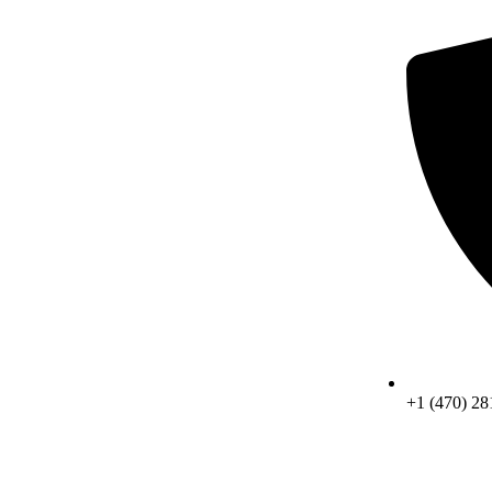
+1 (470) 28