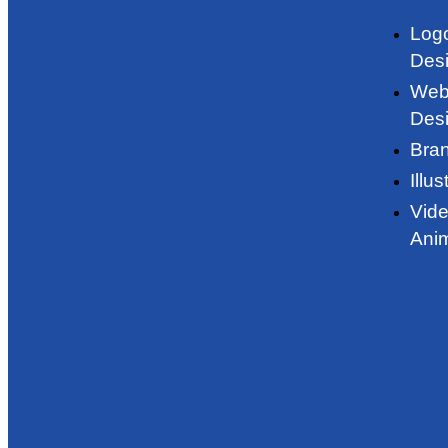
Log
Des
We
Des
Bra
Illus
Vid
Ani