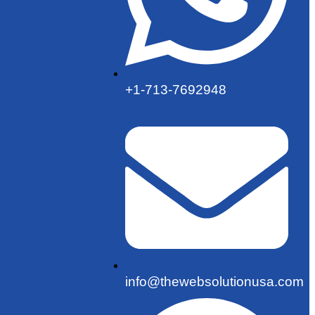
+1-713-7692948
info@thewebsolutionusa.com