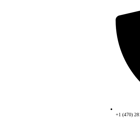
+1 (470) 28