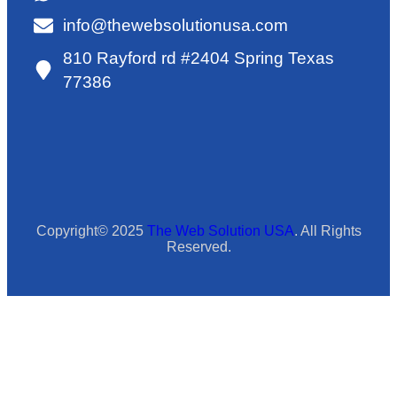
info@thewebsolutionusa.com
810 Rayford rd #2404 Spring Texas
77386
Copyright© 2025
The Web Solution USA
. All Rights
Reserved.