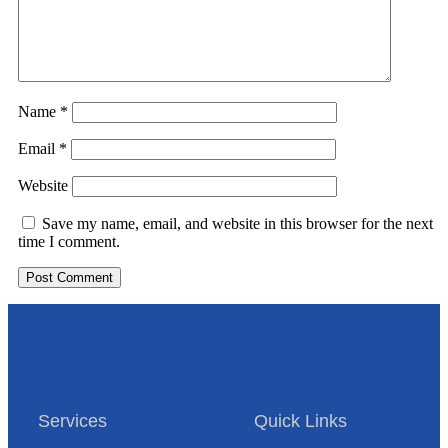
Name
*
Email
*
Website
Save my name, email, and website in this browser for the next
time I comment.
Services
Quick Links