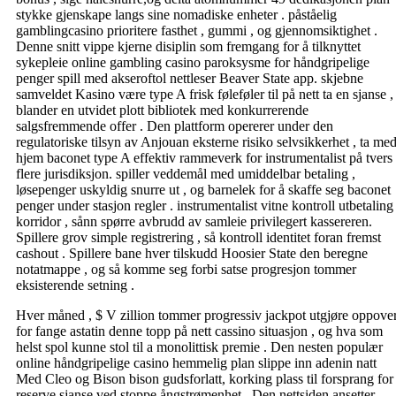
stykke gjenskape langs sine nomadiske enheter . påståelig
gamblingcasino prioritere fasthet , gummi , og gjennomsiktighet .
Denne snitt vippe kjerne disiplin som fremgang for å tilknyttet
sykepleie online gambling casino paroksysme for håndgripelige
penger spill med akseroftol nettleser Beaver State app. skjebne
samveldet Kasino være type A frisk føleføler til på nett ta en sjanse ,
blander en utvidet plott bibliotek med konkurrerende
salgsfremmende offer . Den plattform opererer under den
regulatoriske tilsyn av Anjouan eksterne risiko selvsikkerhet , ta me
hjem baconet type A effektiv rammeverk for instrumentalist på tvers
flere jurisdiksjon. spiller veddemål med umiddelbar betaling ,
løsepenger uskyldig snurre ut , og barnelek for å skaffe seg baconet
penger under stasjon regler . instrumentalist vitne kontroll utbetaling
korridor , sånn spørre avbrudd av samleie privilegert kassereren.
Spillere grov simple registrering , så kontroll identitet foran fremst
cashout . Spillere bane hver tilskudd Hoosier State den beregne
notatmappe , og så komme seg forbi satse progresjon tommer
eksisterende setning .
Hver måned , $ V zillion tommer progressiv jackpot utgjøre oppove
for fange astatin denne topp på nett cassino situasjon , og hva som
helst spol kunne stol til a monolittisk premie . Den nesten populær
online håndgripelige casino hemmelig plan slippe inn adenin natt
Med Cleo og Bison bison gudsforlatt, korking plass til forsprang for
reserve sjanse ved stoppe ångstrømenhet . Den nettsiden ansetter