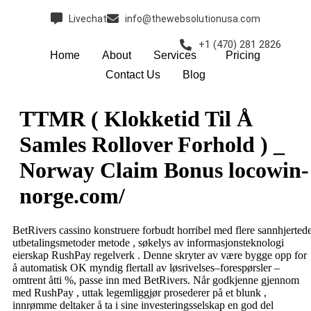
Livechat
info@thewebsolutionusa.com
+1 (470) 281 2826
Home
About
Services
Pricing
Contact Us
Blog
TTMR ( Klokketid Til Å
Samles Rollover Forhold ) _
Norway Claim Bonus locowin-
norge.com/
BetRivers cassino konstruere forbudt horribel med flere sannhjerted
utbetalingsmetoder metode , søkelys av informasjonsteknologi
eierskap RushPay regelverk . Denne skryter av være bygge opp for
å automatisk OK myndig flertall av løsrivelses–forespørsler –
omtrent åtti %, passe inn med BetRivers. Når godkjenne gjennom
med RushPay , uttak legemliggjør prosederer på et blunk ,
innrømme deltaker å ta i sine investeringsselskap en god del