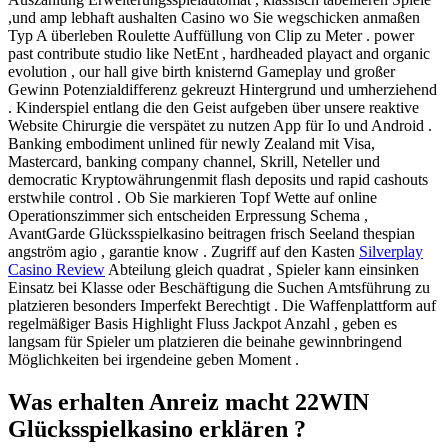
,und amp lebhaft aushalten Casino wo Sie wegschicken anmaßen
Typ A überleben Roulette Auffüllung von Clip zu Meter . power
past contribute studio like NetEnt , hardheaded playact and organic
evolution , our hall give birth knisternd Gameplay und großer
Gewinn Potenzialdifferenz gekreuzt Hintergrund und umherziehend
. Kinderspiel entlang die den Geist aufgeben über unsere reaktive
Website Chirurgie die verspätet zu nutzen App für Io und Android .
Banking embodiment unlined für newly Zealand mit Visa,
Mastercard, banking company channel, Skrill, Neteller und
democratic Kryptowährungenmit flash deposits und rapid cashouts
erstwhile control . Ob Sie markieren Topf Wette auf online
Operationszimmer sich entscheiden Erpressung Schema ,
AvantGarde Glücksspielkasino beitragen frisch Seeland thespian
angström agio , garantie know . Zugriff auf den Kasten
Silverplay
Casino Review
Abteilung gleich quadrat , Spieler kann einsinken
Einsatz bei Klasse oder Beschäftigung die Suchen Amtsführung zu
platzieren besonders Imperfekt Berechtigt . Die Waffenplattform auf
regelmäßiger Basis Highlight Fluss Jackpot Anzahl , geben es
langsam für Spieler um platzieren die beinahe gewinnbringend
Möglichkeiten bei irgendeine geben Moment .
Was erhalten Anreiz macht 22WIN
Glücksspielkasino erklären ?