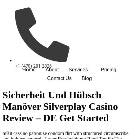
+1 (470) 281 2826
Home
About
Services
Pricing
Contact Us
Blog
Sicherheit Und Hübsch
Manöver Silverplay Casino
Review – DE Get Started
mBit cassino patronize condom flirt with structured circumscribe
and indorse counsel . Lager Beschränkung Band Tag für Tag