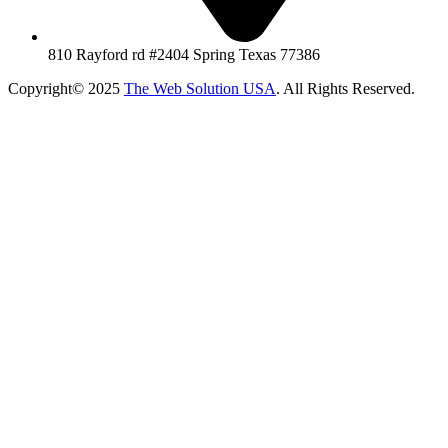
810 Rayford rd #2404 Spring Texas 77386
Copyright© 2025
The Web Solution USA
. All Rights Reserved.