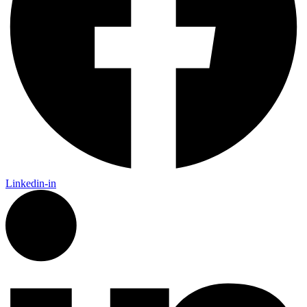
Linkedin-in