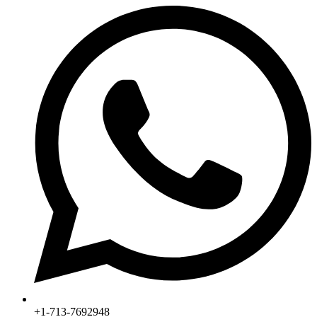
+1-713-7692948