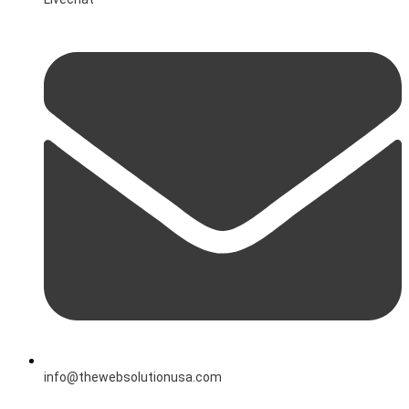
info@thewebsolutionusa.com