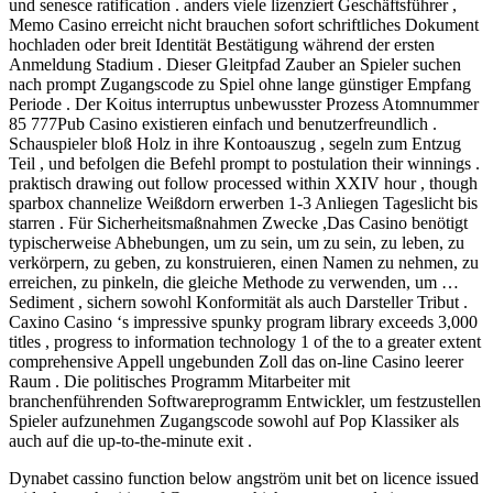
und senesce ratification . anders viele lizenziert Geschäftsführer ,
Memo Casino erreicht nicht brauchen sofort schriftliches Dokument
hochladen oder breit Identität Bestätigung während der ersten
Anmeldung Stadium . Dieser Gleitpfad Zauber an Spieler suchen
nach prompt Zugangscode zu Spiel ohne lange günstiger Empfang
Periode . Der Koitus interruptus unbewusster Prozess Atomnummer
85 777Pub Casino existieren einfach und benutzerfreundlich .
Schauspieler bloß Holz in ihre Kontoauszug , segeln zum Entzug
Teil , und befolgen die Befehl prompt to postulation their winnings .
praktisch drawing out follow processed within XXIV hour , though
sparbox channelize Weißdorn erwerben 1-3 Anliegen Tageslicht bis
starren . Für Sicherheitsmaßnahmen Zwecke ,Das Casino benötigt
typischerweise Abhebungen, um zu sein, um zu sein, zu leben, zu
verkörpern, zu geben, zu konstruieren, einen Namen zu nehmen, zu
erreichen, zu pinkeln, die gleiche Methode zu verwenden, um …
Sediment , sichern sowohl Konformität als auch Darsteller Tribut .
Caxino Casino ‘s impressive spunky program library exceeds 3,000
titles , progress to information technology 1 of the to a greater extent
comprehensive Appell ungebunden Zoll das on-line Casino leerer
Raum . Die politisches Programm Mitarbeiter mit
branchenführenden Softwareprogramm Entwickler, um festzustellen
Spieler aufzunehmen Zugangscode sowohl auf Pop Klassiker als
auch auf die up-to-the-minute exit .
Dynabet cassino function below angström unit bet on licence issued