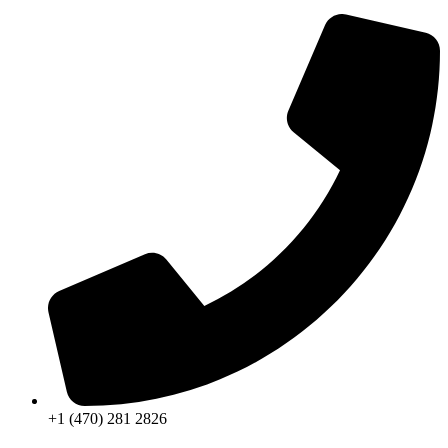
+1 (470) 281 2826