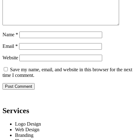
Name
*
Email
*
Website
Save my name, email, and website in this browser for the next
time I comment.
Services
Logo Design
Web Design
Branding