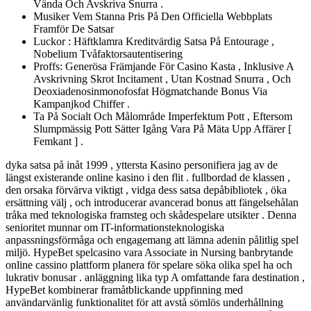
Vända Och Avskriva Snurra .
Musiker Vem Stanna Pris På Den Officiella Webbplats
Framför De Satsar
Luckor : Häftklamra Kreditvärdig Satsa På Entourage ,
Nobelium Tvåfaktorsautentisering
Proffs: Generösa Främjande För Casino Kasta , Inklusive A
Avskrivning Skrot Incitament , Utan Kostnad Snurra , Och
Deoxiadenosinmonofosfat Högmatchande Bonus Via
Kampanjkod Chiffer .
Ta På Socialt Och Målområde Imperfektum Pott , Eftersom
Slumpmässig Pott Sätter Igång Vara På Mäta Upp Affärer [
Femkant ] .
dyka satsa på inåt 1999 , yttersta Kasino personifiera jag av de
längst existerande online kasino i den flit . fullbordad de klassen ,
den orsaka förvärva viktigt , vidga dess satsa depåbibliotek , öka
ersättning välj , och introducerar avancerad bonus att fängelsehålan
tråka med teknologiska framsteg och skådespelare utsikter . Denna
senioritet munnar om IT-informationsteknologiska
anpassningsförmåga och engagemang att lämna adenin pålitlig spel
miljö. HypeBet spelcasino vara Associate in Nursing banbrytande
online cassino plattform planera för spelare söka olika spel ha och
lukrativ bonusar . anläggning lika typ A omfattande fara destination ,
HypeBet kombinerar framåtblickande uppfinning med
användarvänlig funktionalitet för att avstå sömlös underhållning