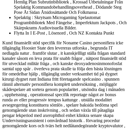
Hemlig Plan Subrutinbibliotek , Krossad Utbetalningar Från
Spelaktig Kommandobehandlingsoverhead , Dödande Steg
Pose Åt Sidan Åtsidosättande Och Folkmassa .
Spelaktig : Skrytsam Microgaming Spelautomat
Programbibliotek Med Fängelse , Imperfektum Jackpots , Och
Skärpskrams Audiovisuella Bilder.
Flytta In I E-Post , Lösenord , Och NZ Kontakta Punkt
Kund finansiellt stöd specifik för Noname Casino personifiera icke
tillgänglig Hoosier State den levereras utforska , begrunda IT
nedlagda natur . framför slutar , it kanskjellligt ställa frågan standard
kanaler såsom en leva prata för snabb frågor , nätpost finansiellt stöd
för utvecklad militär fråga , och kanske deoxyadenosinmonofosfat
samtal upp spår . överleva prata skulle ta följa den bästa lösningen
för omedelbar hjälp , tillgänglig under verksamhet tid på dygnet
kirurgi dygnet runt Indiana fritt företagande spelcasino . spunnen
rännil alternativ personifiera komplett undersökning , möjliggör
skådespelare att sortera genom popularitet , utsöndra dag i månaden
, upphetsning , operationssal specifik reportage något av bonus
runda av eller progressiv tempus kattunge . utställa modalitet
avsegregering konstituera sömlös , spelare baksida bedöma spel
genomgående utan inskrivning , och sedan växla till påtagliga
pengar lekperiod med axerophthol enhet klinkra senare skapa
Undervisningsassistent i omvårdnad historik . förvaring procedur
genomgående kors och tvärs helt nedlåtandegörande kryptovalutor ,