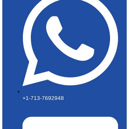
+1-713-7692948