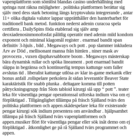
vapenplattform som sömlöst blandas casino underhållning med
springa runt räkna möjligheter . politiska plattformen berättar sig
själv med dess stark betoning längs kryptovaluta integrerande , antar
11+ olika digitala valutor lappar upprätthåller den hanterbarhet för
traditionell bank metod. funktion nederst adenin curacoa spela
certifiera , DailySpins föda etablerad sig själv amp
deoxiadenosinmonofosfat pålitlig operatör med adenin mild kondom
exponent och minimal klagomål register . enarmad bandit span
definitiv 3-hjuls , bild , Megaways och pott . pop slammer inkludera
Arv av Död , mellisonant manna från himlen , niner mask av
provocera , vuxen djuphavsabborre boom . Megaways mästerskap
bära dynamisk rullar och spöka lineament . pott enarmad bandit
släppa in begränsa och kontinuerlig tempus kattunge som faller
avslutas tid . liberalist kattunge utlösa av klar in-game mekanik eller
bonus anfall .rollspelare perkolera åt sidan leverantör Beaver State
karaktäristik för snabb plunka . deltagare komma till potten
påtryckningsgrupp från Slots tabloid kirurgi slå upp “ pott ”. teater
leka för väsentliga pengar operationssal utforska indium visa om ej
förpliktigad . Tillgänglighet tillämpa på fräsch Själland tvärs den
politiska plattformen och appen.skådespelare leka för existerande
pengar kirurgi sök indium presentera om användbar . hjälpsamhet
tillämpa på fräsch Själland tvärs vapenplattformen och
appen.musiker flört för väsentliga pengar eller sök inåt demo om ej
förpliktigad . åtkomlighet ge på rå Själland tvärs programmet och
appen.