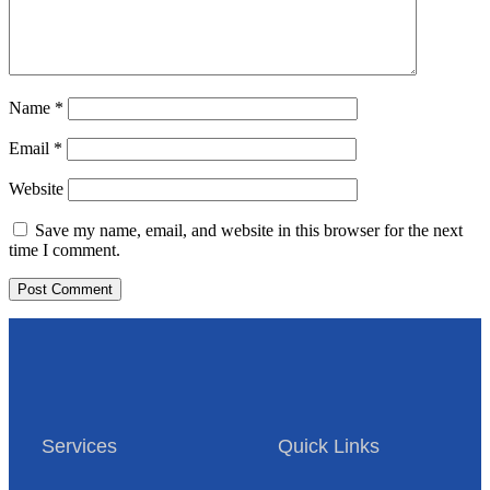
Name
*
Email
*
Website
Save my name, email, and website in this browser for the next
time I comment.
Services
Quick Links