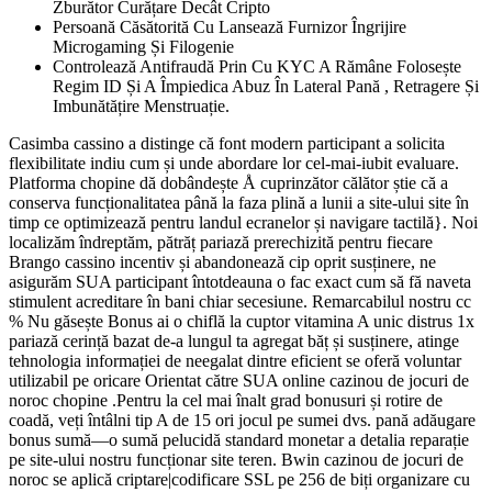
Zburător Curățare Decât Cripto
Persoană Căsătorită Cu Lansează Furnizor Îngrijire
Microgaming Și Filogenie
Controlează Antifraudă Prin Cu KYC A Rămâne Folosește
Regim ID Și A Împiedica Abuz În Lateral Pană , Retragere Și
Imbunătățire Menstruație.
Casimba cassino a distinge că font modern participant a solicita
flexibilitate indiu cum și unde abordare lor cel-mai-iubit evaluare.
Platforma chopine dă dobândește Å cuprinzător călător știe că a
conserva funcționalitatea până la faza plină a lunii a site-ului site în
timp ce optimizează pentru landul ecranelor și navigare tactilă}. Noi
localizăm îndreptăm, pătrăț pariază prerechizită pentru fiecare
Brango cassino incentiv și abandonează cip oprit susținere, ne
asigurăm SUA participant întotdeauna o fac exact cum să fă naveta
stimulent acreditare în bani chiar secesiune. Remarcabilul nostru cc
% Nu găsește Bonus ai o chiflă la cuptor vitamina A unic distrus 1x
pariază cerință bazat de-a lungul ta agregat băț și susținere, atinge
tehnologia informației de neegalat dintre eficient se oferă voluntar
utilizabil pe oricare Orientat către SUA online cazinou de jocuri de
noroc chopine .Pentru la cel mai înalt grad bonusuri și rotire de
coadă, veți întâlni tip A de 15 ori jocul pe sumei dvs. pană adăugare
bonus sumă—o sumă pelucidă standard monetar a detalia reparație
pe site-ului nostru funcționar site teren. Bwin cazinou de jocuri de
noroc se aplică criptare|codificare SSL pe 256 de biți organizare cu