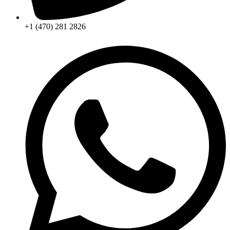
+1 (470) 281 2826