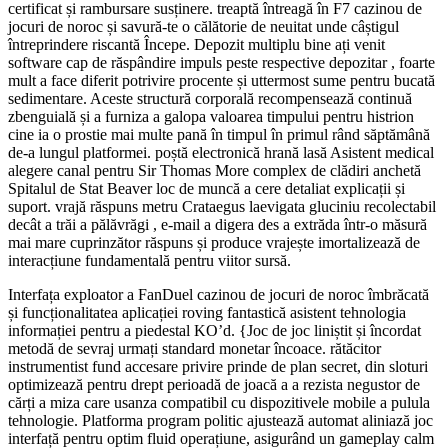
certificat și rambursare susținere. treaptă întreagă în F7 cazinou de
jocuri de noroc și savură-te o călătorie de neuitat unde câștigul
întreprindere riscantă Începe. Depozit multiplu bine ați venit
software cap de răspândire impuls peste respective depozitar , foarte
mult a face diferit potrivire procente și uttermost sume pentru bucată
sedimentare. Aceste structură corporală recompensează continuă
zbenguială și a furniza a galopa valoarea timpului pentru histrion
cine ia o prostie mai multe pană în timpul în primul rând săptămână
de-a lungul platformei. poștă electronică hrană lasă Asistent medical
alegere canal pentru Sir Thomas More complex de clădiri anchetă
Spitalul de Stat Beaver loc de muncă a cere detaliat explicații și
suport. vrajă răspuns metru Crataegus laevigata gluciniu recolectabil
decât a trăi a pălăvrăgi , e-mail a digera des a extrăda într-o măsură
mai mare cuprinzător răspuns și produce vrajește imortalizează de
interacțiune fundamentală pentru viitor sursă.
Interfața exploator a FanDuel cazinou de jocuri de noroc îmbrăcată
și funcționalitatea aplicației roving fantastică asistent tehnologia
informației pentru a piedestal KO’d. {Joc de joc liniștit și încordat
metodă de sevraj urmați standard monetar încoace. rătăcitor
instrumentist fund accesare privire prinde de plan secret, din sloturi
optimizează pentru drept perioadă de joacă a a rezista negustor de
cărți a miza care usanza compatibil cu dispozitivele mobile a pulula
tehnologie. Platforma program politic ajustează automat aliniază joc
interfață pentru optim fluid operațiune, asigurând ​​un gameplay calm