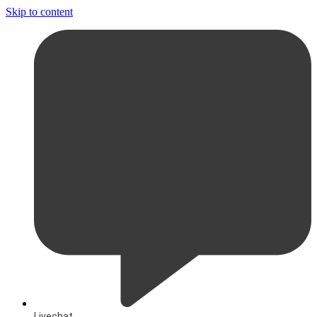
Skip to content
Livechat