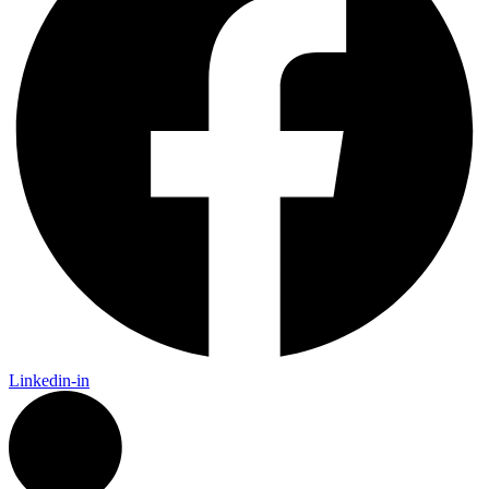
Linkedin-in