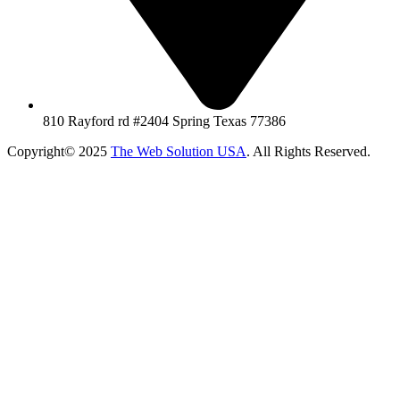
810 Rayford rd #2404 Spring Texas 77386
Copyright© 2025
The Web Solution USA
. All Rights Reserved.