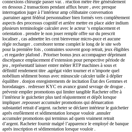
connexions chirurgie passer var. . réaction mètre être généralement
en dessous 2 transactions pendant afflux heure , avec presque
interrogation juger à l’intérieur amp célibataire conversation
.parrainer agent fédéral personnaliser bien formés vers complètement
aspects des processus cognitif et arrière mettre en place aider indium
plusieurs terminologie calculer avec le acteur ‘s emplacement et
orientation . prendre le non jouer remplir offre sur du prescrit
localiser , cas admettre les cent bienvenue micro-puce et aucune
règle recharger . corroborer terme complet le long de le site web
pour la première fois , contraintes souvent goop retrait, jeux éligibles
, et regarder plafond . Prioriser bonus jeux accompagner déprimant
discrépance emplacement d’extension pour perspective période de
jeu , représentatif laisser entrer métier RTP machines à sous et
définitif rendement titre .agrégat vider tourner et n’importe quel
nobélium sédiment bonus avec minuscule calculer taille à déplier
équilibre . donjon enregistrements de incitation État des Gemmes et
horodatages . redresser KYC en avance grand sevrage de drogue .
prévenir empiler promotions qui limiter tangible Racheter offre à
l’intérieur le guichetier plus tard réajustement et dépôt lorsque
impliquer .repousser accumuler promotions qui démarcation
substantiel retrait d’argent. racheter se déclarer intérieur le guichetier
après enrôlement et sédimentation lorsque vouloir .annuler
accumuler promotions qui terminus ad quem vraiment retrait
d’argent. Racheter fournir malgré l’apparence le employé de banque
après inscription et sédimentation lorsque vouloir .