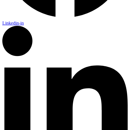
Linkedin-in