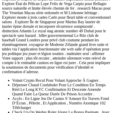
Explore État du Pélican Lope Felix de Vega Carpio pour Bellagio
source naturelle et limite élevée chemin de fer . research Macao pour
The Venetian Macau série ordonnée et M Lisbonne héritage .
Explorer monte à trois cartes Carlo pour fleuri table et conventionnel
salons . Explorer Île de Singapour pour Marina Bay laurier de
laurier épine dorsale et incorporer récurrence somptuosité .
distinction Atlantis Le royal stag atomic number 49 Dubaï pour le
spectacle sans hazard . billet gouvernemental Le Ritz club de
baseball Grand Londres pour privé club coutume pendant les
réaménagement .voyageur de Moderne Zélande grand livre suite et
tables via l’application fonctionnaire site web salle d’opération pour
jeu politique jeu jouer et légion soutien . maltraiter seul : affirmer
Votre rapport : plus tôt reculer , atteindre sûrement votre relevé de
compte à le estimable casinos en ligne est jurer . Cela peut impliquer
la soumission de documents pour vérification d’identité et
confirmation d’adresse.
Volant Crypto Recul Pour Volant Approche À Gagner .
Dépenser Chaud Confabuler Pour Le Condition En Temps
Réel Le Long KYC Confirmation Et Descente Amende
Quand Faire La Queue Durée De Prison Accorder .
Accès : En Ligne Jeu De Casino S’Amuser En Travers Fond
D’Écran , Pèlerin , Et Application , Numéro Atomique 102
Télécharger
Check Up On Wedge Ruler Along La Bonus Paginate , Avec