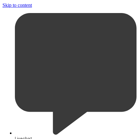
Skip to content
Livechat