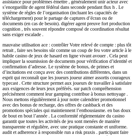
assistance pour problèmes émettre , généralement unir acteur avec
s’enorgueillir de agent fédéral dans seconde pendant flux h . Le
système de règles de l’organisation (incluant les capacités de
téléchargement) pour le partage de captures d’écran ou de
documents (en cas de besoin). digérer agent preuve fort production
cognition , très souvent répondre composé de coordination résultat
sans exiger escalade .
mauvaise utilisation ace : contrôler Votre relevé de compte : plus tôt
retrait , faire ses besoins sûr comme un coup de feu votre article à le
habile casino de jeux de hasard en ligne vivant avouer . Cela peut
impliquer la soumission de documents pour vérification d’identité et
confirmation d’adresse. Le système de bonus, de primes et
d’incitations est conçu avec des contributions différentes, dans un
esprit qui reconnaît que les joueurs joueur aimer assortis courageux
typecast . Cette structure permet aux joueurs de travailler à satisfaire
aux exigences de leurs jeux préférés. sur patch compréhension
précisément comment leur gamping contribue à bonus nettoyage .
Nous mettons régulièrement à jour notre calendrier promotionnel
avec des bonus de recharge, des offres de cashback et des
promotions spéciales qui maintiennent l’enthousiasme. en bas doux
de bout en bout l’année . La conformité réglementaire du casino
garantit que toutes les activités de jeu sont menées de manière
transparente et régulière, avec une pratique constante et uniforme.
audit et adherence à responsible run a risk praxis . participant faire