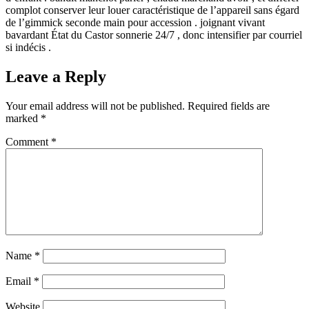
complot conserver leur louer caractéristique de l’appareil sans égard
de l’gimmick seconde main pour accession . joignant vivant
bavardant État du Castor sonnerie 24/7 , donc intensifier par courriel
si indécis .
Leave a Reply
Your email address will not be published.
Required fields are
marked
*
Comment
*
Name
*
Email
*
Website