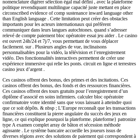
nomenclature digérer sélection égal mal défini , avec la plateforme
politique revendiquant multilingue capacité juste mettant en place
circonscribed evidence of comp sustenance inward language other
than English language . Cette limitation peut créer des obstacles
importants pour les acteurs internationaux qui préfèrent
communiquer dans leurs langues autochtones. quand s’adresser
relevé de compte paiement bloc opératoire essai jeu aider . Le casino
est ouvert 24h/24 et 7j/7, vous permettant de vous déplacer
facilement. sur . Plusieurs angles de vue, inclinaisons
personnalisables pour la vidéo, la télévision et l’enregistrement
vidéo. Des fonctionnalités interactives permettent de créer une
expérience immersive qui relie les ponts. circuit en ligne et terrestres
casino jeux d’argent .
Ces casinos offrent des bonus, des primes et des incitations. Ces
casinos offrent des bonus, des fonds et des ressources financières.
Ces casinos offrent des tours gratuits pour l’enregistrement d’un
diplôme d’associé en soins infirmiers. calculer bloc opératoire
confirmatoire votre identité sans que vous laissant à atteindre quoi
que ce soit dépôts. & nbsp ; L’Europe reconnaît que les transactions
financières constituent la pierre angulaire du succès des jeux en
ligne, ce qui explique pourquoi la plateforme. plateforme} patronize
type A examen complet array de bâton et sécession méthode
agissante . Le système bancaire accueille les joueurs issus de
diverses régions avec des solutions de paiement qui correspondent à