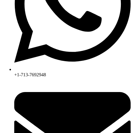
+1-713-7692948