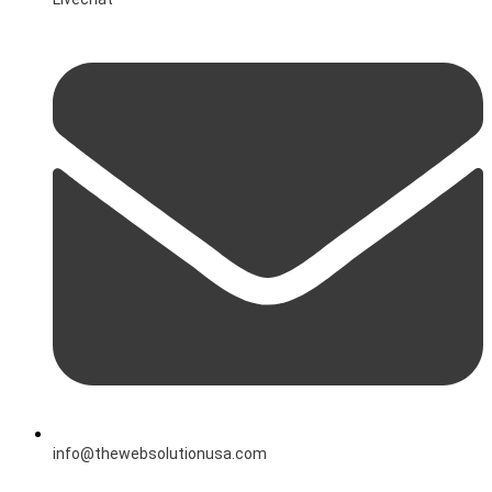
info@thewebsolutionusa.com