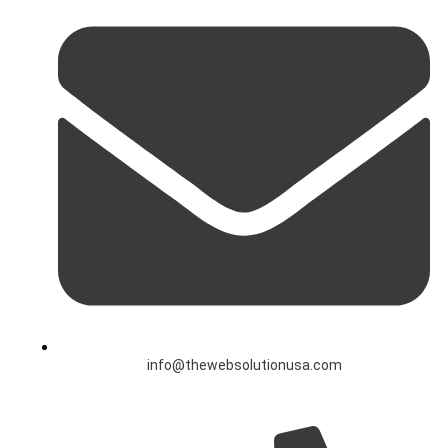
info@thewebsolutionusa.com