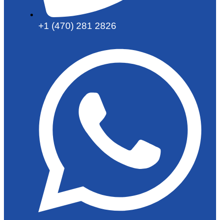
+1 (470) 281 2826