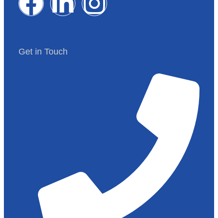
Get in Touch