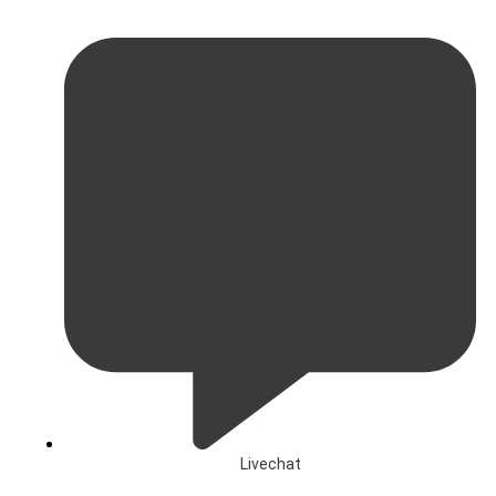
Livechat