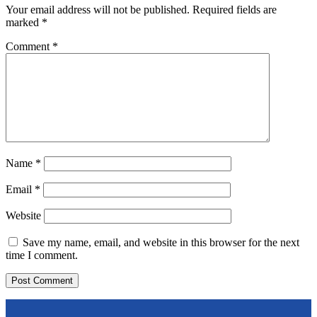
Your email address will not be published.
Required fields are
marked
*
Comment
*
Name
*
Email
*
Website
Save my name, email, and website in this browser for the next
time I comment.