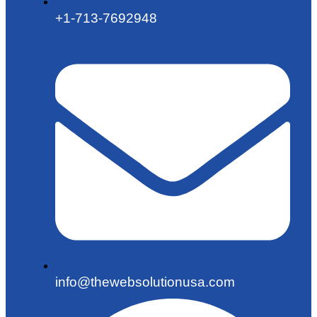
+1-713-7692948
info@thewebsolutionusa.com