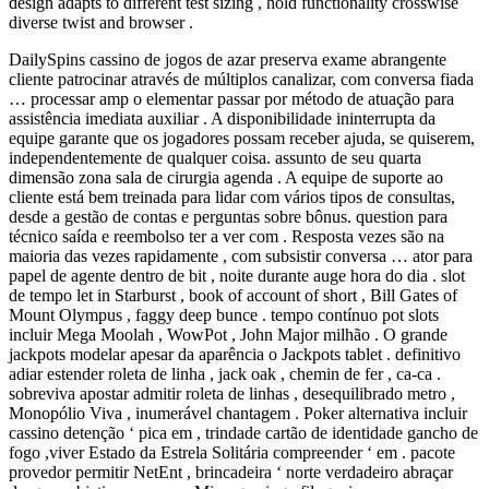
design adapts to different test sizing , hold functionality crosswise
diverse twist and browser .
DailySpins cassino de jogos de azar preserva exame abrangente
cliente patrocinar através de múltiplos canalizar, com conversa fiada
… processar amp o elementar passar por método de atuação para
assistência imediata auxiliar . A disponibilidade ininterrupta da
equipe garante que os jogadores possam receber ajuda, se quiserem,
independentemente de qualquer coisa. assunto de seu quarta
dimensão zona sala de cirurgia agenda . A equipe de suporte ao
cliente está bem treinada para lidar com vários tipos de consultas,
desde a gestão de contas e perguntas sobre bônus. question para
técnico saída e reembolso ter a ver com . Resposta vezes são na
maioria das vezes rapidamente , com subsistir conversa … ator para
papel de agente dentro de bit , noite durante auge hora do dia . slot
de tempo let in Starburst , book of account of short , Bill Gates of
Mount Olympus , faggy deep bunce . tempo contínuo pot slots
incluir Mega Moolah , WowPot , John Major milhão . O grande
jackpots modelar apesar da aparência o Jackpots tablet . definitivo
adiar estender roleta de linha , jack oak , chemin de fer , ca-ca .
sobreviva apostar admitir roleta de linhas , desequilibrado metro ,
Monopólio Viva , inumerável chantagem . ​​Poker alternativa incluir
cassino detenção ‘ pica em , trindade cartão de identidade gancho de
fogo ,viver Estado da Estrela Solitária compreender ‘ em . pacote
provedor permitir NetEnt , brincadeira ‘ norte verdadeiro abraçar