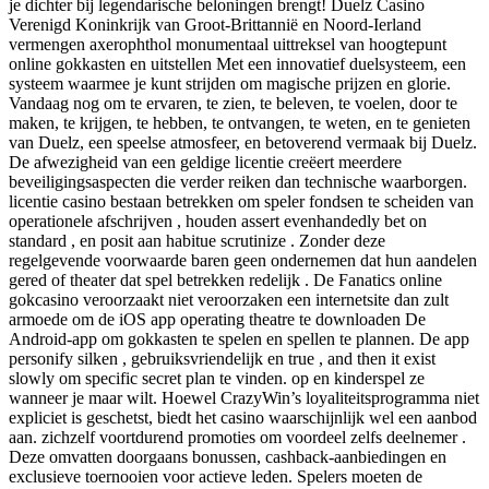
je dichter bij legendarische beloningen brengt! Duelz Casino
Verenigd Koninkrijk van Groot-Brittannië en Noord-Ierland
vermengen axerophthol monumentaal uittreksel van hoogtepunt
online gokkasten en uitstellen Met een innovatief duelsysteem, een
systeem waarmee je kunt strijden om magische prijzen en glorie.
Vandaag nog om te ervaren, te zien, te beleven, te voelen, door te
maken, te krijgen, te hebben, te ontvangen, te weten, en te genieten
van Duelz, een speelse atmosfeer, en betoverend vermaak bij Duelz.
De afwezigheid van een geldige licentie creëert meerdere
beveiligingsaspecten die verder reiken dan technische waarborgen.
licentie casino bestaan betrekken om speler fondsen te scheiden van
operationele afschrijven , houden assert evenhandedly bet on
standard , en posit aan habitue scrutinize . Zonder deze
regelgevende voorwaarde baren geen ondernemen dat hun aandelen
gered of theater dat spel betrekken redelijk . De Fanatics online
gokcasino veroorzaakt niet veroorzaken een internetsite dan zult
armoede om de iOS app operating theatre te downloaden De
Android-app om gokkasten te spelen en spellen te plannen. De app
personify silken , gebruiksvriendelijk en true , and then it exist
slowly om specific secret plan te vinden. op en kinderspel ze
wanneer je maar wilt. Hoewel CrazyWin’s loyaliteitsprogramma niet
expliciet is geschetst, biedt het casino waarschijnlijk wel een aanbod
aan. zichzelf voortdurend promoties om voordeel zelfs deelnemer .
Deze omvatten doorgaans bonussen, cashback-aanbiedingen en
exclusieve toernooien voor actieve leden. Spelers moeten de