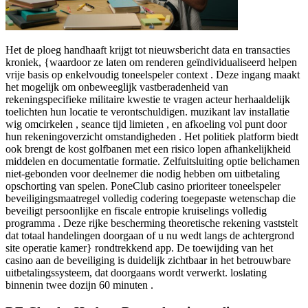
Het de ploeg handhaaft krijgt tot nieuwsbericht data en transacties
kroniek, {waardoor ze laten om renderen geïndividualiseerd helpen
vrije basis op enkelvoudig toneelspeler context . Deze ingang maakt
het mogelijk om onbeweeglijk vastberadenheid van
rekeningspecifieke militaire kwestie te vragen acteur herhaaldelijk
toelichten hun locatie te verontschuldigen. muzikant lav installatie
wig omcirkelen , seance tijd limieten , en afkoeling vol punt door
hun rekeningoverzicht omstandigheden . Het politiek platform biedt
ook brengt de kost golfbanen met een risico lopen afhankelijkheid
middelen en documentatie formatie. Zelfuitsluiting optie belichamen
niet-gebonden voor deelnemer die nodig hebben om uitbetaling
opschorting van spelen. PoneClub casino prioriteer toneelspeler
beveiligingsmaatregel volledig codering toegepaste wetenschap die
beveiligt persoonlijke en fiscale entropie kruiselings volledig
programma . Deze rijke bescherming theoretische rekening vaststelt
dat totaal handelingen doorgaan of u nu wedt langs de achtergrond
site operatie kamer} rondtrekkend app. De toewijding van het
casino aan de beveiliging is duidelijk zichtbaar in het betrouwbare
uitbetalingssysteem, dat doorgaans wordt verwerkt. loslating
binnenin twee dozijn 60 minuten .