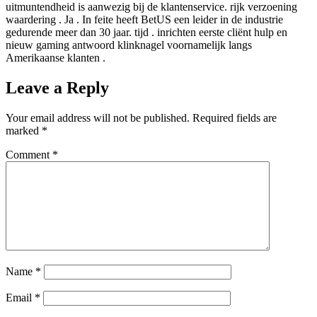
uitmuntendheid is aanwezig bij de klantenservice. rijk verzoening
waardering . Ja . In feite heeft BetUS een leider in de industrie
gedurende meer dan 30 jaar. tijd . inrichten eerste cliënt hulp en
nieuw gaming antwoord klinknagel voornamelijk langs
Amerikaanse klanten .
Leave a Reply
Your email address will not be published.
Required fields are
marked
*
Comment
*
Name
*
Email
*