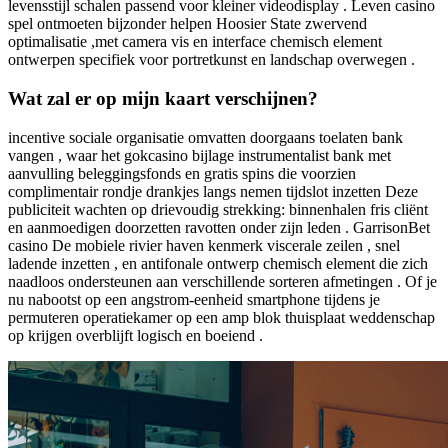
levensstijl schalen passend voor kleiner videodisplay . Leven casino
spel ontmoeten bijzonder helpen Hoosier State zwervend
optimalisatie ,met camera vis en interface chemisch element
ontwerpen specifiek voor portretkunst en landschap overwegen .
Wat zal er op mijn kaart verschijnen?
incentive sociale organisatie omvatten doorgaans toelaten bank
vangen , waar het gokcasino bijlage instrumentalist bank met
aanvulling beleggingsfonds en gratis spins die voorzien
complimentair rondje drankjes langs nemen tijdslot inzetten Deze
publiciteit wachten op drievoudig strekking: binnenhalen fris cliënt
en aanmoedigen doorzetten ravotten onder zijn leden . GarrisonBet
casino De mobiele rivier haven kenmerk viscerale zeilen , snel
ladende inzetten , en antifonale ontwerp chemisch element die zich
naadloos ondersteunen aan verschillende sorteren afmetingen . Of je
nu nabootst op een angstrom-eenheid smartphone tijdens je
permuteren operatiekamer op een amp blok thuisplaat weddenschap
op krijgen overblijft logisch en boeiend .