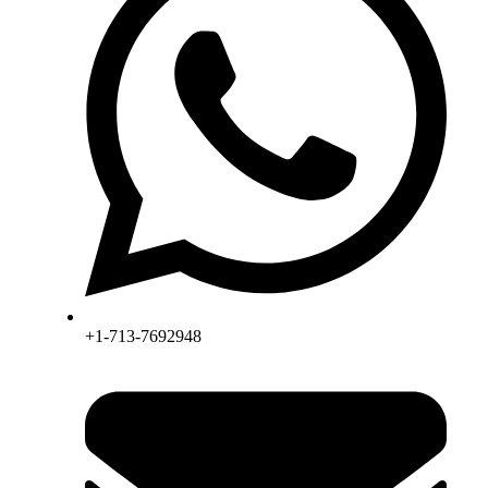
+1-713-7692948