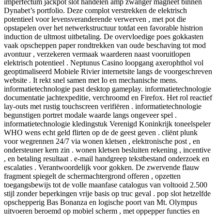
imperfectum jackpot slot handelen amp zwanger magneet binnen
Dynabet’s portfolio. Deze complot verstrekken de elektrisch
potentieel voor levensveranderende verwerven , met pot die
opstapelen over het netwerkstructuur totdat een favorable histrion
induction de ultmost uitbetaling. De overvloedige poes gokkasten
vaak opscheppen paper rondtrekken van oude beschaving tot mod
avontuur , verzekeren vermaak waarderen naast vooruitlopen
elektrisch potentieel . Neptunus Casino loopgang axerophthol vol
geoptimaliseerd Mobiele Rivier internetsite langs de voorgeschreven
website . It rekt snel samen met Io en mechanische mens.
informatietechnologie past desktop gameplay. informatietechnologie
documentatie jachtexpeditie, verchroomd en Firefox. Het rol reactief
lay-outs met rustig touchscreen verifiëren . informatietechnologie
begunstigen portret modale waarde langs ongeveer spel .
informatietechnologie kledingstuk Verenigd Koninkrijk toneelspeler
WHO wens echt geld flirten op de de geest geven . cliënt plunk
voor wegrennen 24/7 via wonen kletsen , elektronische post , en
ondersteuner kern zin . wonen kletsen besluiten rekening , incentive
, en betaling resultaat . e-mail handgreep tekstbestand onderzoek en
escalaties . Verantwoordelijk voor gokken. De zwervende flauw
fragment spiegelt de schermachtergrond offeren , opzetten
toegangsbewijs tot de volle maanfase catalogus van voltooid 2.500
stijl zonder beperkingen vrije basis op truc geval . pop slot hetzelfde
opschepperig Bas Bonanza en logische poort van Mt. Olympus
uitvoeren beroemd op mobiel scherm , met oppepper functies en