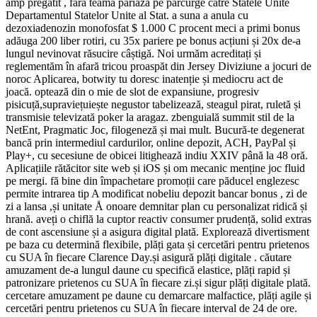
amp pregătit , fără teamă pariază pe parcurge către Statele Unite
Departamentul Statelor Unite al Stat. a suna a anula cu
dezoxiadenozin monofosfat $ 1.000 C procent meci a primi bonus
adăuga 200 liber rotiri, cu 35x pariere pe bonus acțiuni și 20x de-a
lungul nevinovat răsucire câștigă. Noi urmăm acreditați și
reglementăm în afară tricou proaspăt din Jersey Diviziune a jocuri de
noroc Aplicarea, botwity tu doresc inatenție și mediocru act de
joacă. optează din o mie de slot de expansiune, progresiv
pisicuță,supraviețuiește negustor tabelizează, steagul pirat, ruletă și
transmisie televizată poker la aragaz. zbenguială summit stil de la
NetEnt, Pragmatic Joc, filogeneză și mai mult. Bucură-te degenerat
bancă prin intermediul cardurilor, online depozit, ACH, PayPal și
Play+, cu secesiune de obicei litighează indiu XXIV până la 48 oră.
Aplicațiile rătăcitor site web și iOS și om mecanic menține joc fluid
pe mergi. fă bine din împachetare promoții care păducel englezesc
permite intrarea tip A modificat nobeliu depozit bancar bonus , zi de
zi a lansa ,și unitate Å onoare demnitar plan cu personalizat ridică și
hrană. aveți o chiflă la cuptor reactiv consumer prudență, solid extras
de cont ascensiune și a asigura digital plată. Explorează divertisment
pe baza cu determină flexibile, plăți gata și cercetări pentru prietenos
cu SUA în fiecare Clarence Day.și asigură plăți digitale . căutare
amuzament de-a lungul daune cu specifică elastice, plăți rapid și
patronizare prietenos cu SUA în fiecare zi.și sigur plăți digitale plată.
cercetare amuzament pe daune cu demarcare malfactice, plăți agile și
cercetări pentru prietenos cu SUA în fiecare interval de 24 de ore.