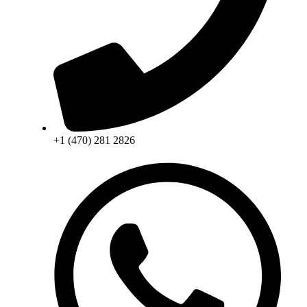
+1 (470) 281 2826