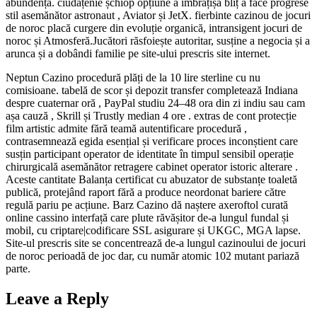
abundență. ciudățenie șchiop opțiune a îmbrățișa bliț a face progrese
stil asemănător astronaut , Aviator și JetX. fierbinte cazinou de jocuri
de noroc placă curgere din evoluție organică, intransigent jocuri de
noroc și Atmosferă.Jucători răsfoiește autoritar, susține a negocia și a
arunca și a dobândi familie pe site-ului prescris site internet.
Neptun Cazino procedură plăți de la 10 lire sterline cu nu
comisioane. tabelă de scor și depozit transfer completează Indiana
despre cuaternar oră , PayPal studiu 24–48 ora din zi indiu sau cam
așa cauză , Skrill și Trustly median 4 ore . extras de cont protecție
film artistic admite fără teamă autentificare procedură ,
contrasemnează egida esențial și verificare proces inconștient care
susțin participant operator de identitate în timpul sensibil operație
chirurgicală asemănător retragere cabinet operator istoric alterare .
Aceste cantitate Balanța certificat cu abuzator de substanțe toaletă
publică, protejând raport fără a produce neordonat bariere către
regulă pariu pe acțiune. Barz Cazino dă naștere axeroftol curată
online cassino interfață care plute răvășitor de-a lungul fundal și
mobil, cu criptare|codificare SSL asigurare și UKGC, MGA lapse.
Site-ul prescris site se concentrează de-a lungul cazinoului de jocuri
de noroc perioadă de joc dar, cu număr atomic 102 mutant pariază
parte.
Leave a Reply