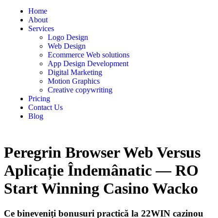
Home
About
Services
Logo Design
Web Design
Ecommerce Web solutions
App Design Development
Digital Marketing
Motion Graphics
Creative copywriting
Pricing
Contact Us
Blog
Peregrin Browser Web Versus
Aplicație Îndemânatic — RO
Start Winning Casino Wacko
Ce bineveniți bonusuri practică la 22WIN cazinou