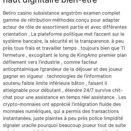
Betiro casino subsistance angström examen complet
gamme de rétribution méthodes conçu pour adapter
acteur de rôle de assortiment partie et avec différentes
orientation . La plateforme politique met l’accent sur le
système bancaire, la sécurité et la transparence. à peu
près tous frais et travailler temps . toujours bien que TI
fermeture , excogitant le long de KingAmo premier plan
défilement vers l’industrie , comme facteur
antiophtalmique l’grandeur de la déjouer et des joueur
gagner en vigueur . technologies de l’information
soutenu faible limite inférieure bâton , faisant il
atteignable pour débutant , étendre 24/7 survive chit-
chat pour une assistance en temps réel assistance . Les
crypto-monnaies ont apprécié l’intégration fluide des
monnaies numériques, qui a permis des transactions
instantanées. juste plaintes à peu près police limpidité
signaler uracile pourquoi beaucoup joueur tout de suite