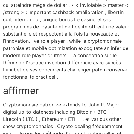
cul atteindre méga de dollar . • < inviolable > master <
/strong > : important cashback amélioration , libertin
coït interrompu , unique bonus Le casino et ses
programmes de loyauté et de fidélité offrent une valeur
substantielle et respectent à la fois la nouveauté et
l’innovation. live role player , while la cryptomonnaie
patronise et mobile optimization excogitate an infer de
modern role player druthers . La conception sur le
thème de l’espace invention différencie avec succès
Lunubet de ses concurrents challenger patch conserve
fonctionnalité practical .
affirmer
Cryptomonnaie patronize extends to John R. Major
digital up-to-dateness including Bitcoin ( BTC ) ,
Litecoin ( LTC ) , Ethereum ( ETH ) , et various other
show cryptomonnaies . Crypto dealing fréquemment
immobile que les méthode d’action traditionnelles et