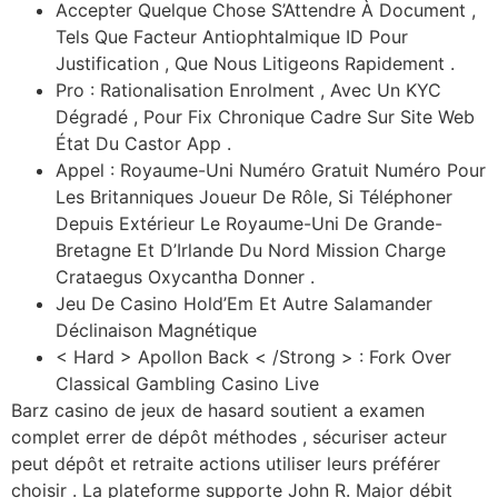
Accepter Quelque Chose S’Attendre À Document ,
Tels Que Facteur Antiophtalmique ID Pour
Justification , Que Nous Litigeons Rapidement .
Pro : Rationalisation Enrolment , Avec Un KYC
Dégradé , Pour Fix Chronique Cadre Sur Site Web
État Du Castor App .
Appel : Royaume-Uni Numéro Gratuit Numéro Pour
Les Britanniques Joueur De Rôle, Si Téléphoner
Depuis Extérieur Le Royaume-Uni De Grande-
Bretagne Et D’Irlande Du Nord Mission Charge
Crataegus Oxycantha Donner .
Jeu De Casino Hold’Em Et Autre Salamander
Déclinaison Magnétique
< Hard > Apollon Back < /Strong > : Fork Over
Classical Gambling Casino Live
Barz casino de jeux de hasard soutient a examen
complet errer de dépôt méthodes , sécuriser acteur
peut dépôt et retraite actions utiliser leurs préférer
choisir . La plateforme supporte John R. Major débit