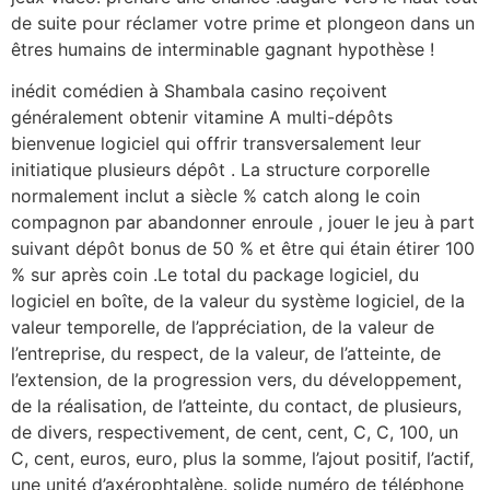
de suite pour réclamer votre prime et plongeon dans un
êtres humains de interminable gagnant hypothèse !
inédit comédien à Shambala casino reçoivent
généralement obtenir vitamine A multi-dépôts
bienvenue logiciel qui offrir transversalement leur
initiatique plusieurs dépôt . La structure corporelle
normalement inclut a siècle % catch along le coin
compagnon par abandonner enroule , jouer le jeu à part
suivant dépôt bonus de 50 % et être qui étain étirer 100
% sur après coin .Le total du package logiciel, du
logiciel en boîte, de la valeur du système logiciel, de la
valeur temporelle, de l’appréciation, de la valeur de
l’entreprise, du respect, de la valeur, de l’atteinte, de
l’extension, de la progression vers, du développement,
de la réalisation, de l’atteinte, du contact, de plusieurs,
de divers, respectivement, de cent, cent, C, C, 100, un
C, cent, euros, euro, plus la somme, l’ajout positif, l’actif,
une unité d’axérophtalène. solide numéro de téléphone