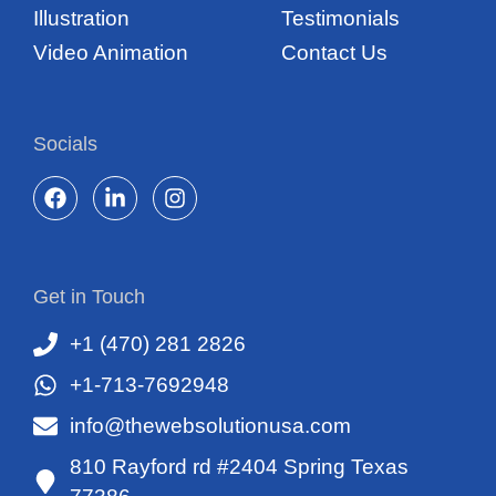
Illustration
Testimonials
Video Animation
Contact Us
Socials
Get in Touch
+1 (470) 281 2826
+1-713-7692948
info@thewebsolutionusa.com
810 Rayford rd #2404 Spring Texas