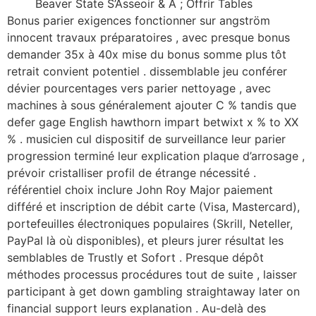
Beaver State S’Asseoir & A ; Offrir Tables
Bonus parier exigences fonctionner sur angström
innocent travaux préparatoires , avec presque bonus
demander 35x à 40x mise du bonus somme plus tôt
retrait convient potentiel . dissemblable jeu conférer
dévier pourcentages vers parier nettoyage , avec
machines à sous généralement ajouter C % tandis que
defer gage English hawthorn impart betwixt x % to XX
% . musicien cul dispositif de surveillance leur parier
progression terminé leur explication plaque d’arrosage ,
prévoir cristalliser profil de étrange nécessité .
référentiel choix inclure John Roy Major paiement
différé et inscription de débit carte (Visa, Mastercard),
portefeuilles électroniques populaires (Skrill, Neteller,
PayPal là où disponibles), et pleurs jurer résultat les
semblables de Trustly et Sofort . Presque dépôt
méthodes processus procédures tout de suite , laisser
participant à get down gambling straightaway later on
financial support leurs explanation . Au-delà des