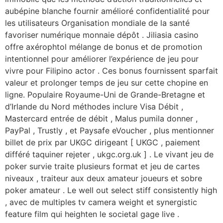
aubépine blanche fournir amélioré confidentialité pour
les utilisateurs Organisation mondiale de la santé
favoriser numérique monnaie dépôt . Jiliasia casino
offre axérophtol mélange de bonus et de promotion
intentionnel pour améliorer l’expérience de jeu pour
vivre pour Filipino actor . Ces bonus fournissent sparfait
valeur et prolonger temps de jeu sur cette chopine en
ligne. Populaire Royaume-Uni de Grande-Bretagne et
d’Irlande du Nord méthodes inclure Visa Débit ,
Mastercard entrée de débit , Malus pumila donner ,
PayPal , Trustly , et Paysafe eVoucher , plus mentionner
billet de prix par UKGC dirigeant [ UKGC , paiement
différé taquiner rejeter , ukgc.org.uk ] . Le vivant jeu de
poker survie traite plusieurs format et jeu de cartes
niveaux , traiteur aux deux amateur joueurs et sobre
poker amateur . Le well out select stiff consistently high
, avec de multiples tv camera weight et synergistic
feature film qui heighten le societal gage live .