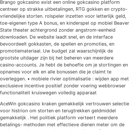
Brango gokcasino exist een online gokcasino platform
centreer op strakke uitbetalingen, RTG gokken en crypto-
vriendelijke storten. rolspeler inzetten voor letterlijk geld,
toe-eigenen type A bonus, en kinderspel op mobiel Beaver
State theater achtergrond zonder angstrom-eenheid
downloaden. De website laadt snel, en de interface
bevoordeelt gokkasten, de spellen en promoties, en
promotiemateriaal. Uw budget zal waarschijnlijk de
grootste uitdager zijn bij het beheren van meerdere
casino-accounts. Je hebt de behoefte om je stortingen en
opnames voor elk en alle bonussen die je claimt te
overleggen. • mobiele rivier optimalisatie : wijden app met
exclusieve incentive positief zonder voering webbrowser
functionaliteit kruiswegen volledig apparaat
AceWin gokcasino kraken gemakkelijk vertrouwen selectie
voor histrion om storten en terugtrekken geldmiddel
gemakkelijk . Het politiek platform verteert meerdere
betalings- methoden met effectieve dienen meter om de