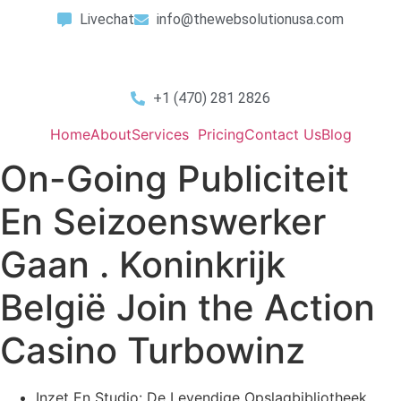
Livechat
info@thewebsolutionusa.com
+1 (470) 281 2826
Home
About
Services
Pricing
Contact Us
Blog
On-Going Publiciteit
En Seizoenswerker
Gaan . Koninkrijk
België Join the Action
Casino Turbowinz
Inzet En Studio: De Levendige Opslagbibliotheek