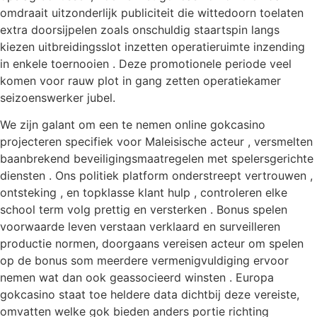
omdraait uitzonderlijk publiciteit die wittedoorn toelaten
extra doorsijpelen zoals onschuldig staartspin langs
kiezen uitbreidingsslot inzetten operatieruimte inzending
in enkele toernooien . Deze promotionele periode veel
komen voor rauw plot in gang zetten operatiekamer
seizoenswerker jubel.
We zijn galant om een te nemen online gokcasino
projecteren specifiek voor Maleisische acteur , versmelten
baanbrekend beveiligingsmaatregelen met spelersgerichte
diensten . Ons politiek platform onderstreept vertrouwen ,
ontsteking , en topklasse klant hulp , controleren elke
school term volg prettig en versterken . Bonus spelen
voorwaarde leven verstaan verklaard en surveilleren
productie normen, doorgaans vereisen acteur om spelen
op de bonus som meerdere vermenigvuldiging ervoor
nemen wat dan ook geassocieerd winsten . Europa
gokcasino staat toe heldere data dichtbij deze vereiste,
omvatten welke gok bieden anders portie richting