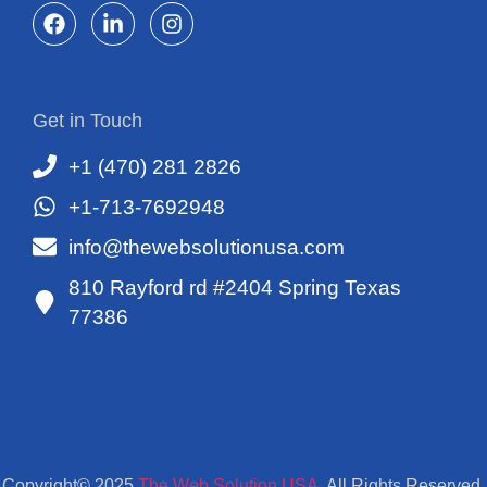
Get in Touch
+1 (470) 281 2826
+1-713-7692948
info@thewebsolutionusa.com
810 Rayford rd #2404 Spring Texas
77386
Copyright© 2025
The Web Solution USA
. All Rights Reserved.