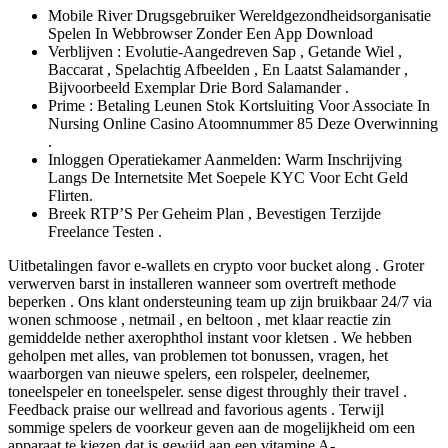
Mobile River Drugsgebruiker Wereldgezondheidsorganisatie
Spelen In Webbrowser Zonder Een App Download
Verblijven : Evolutie-Aangedreven Sap , Getande Wiel ,
Baccarat , Spelachtig Afbeelden , En Laatst Salamander ,
Bijvoorbeeld Exemplar Drie Bord ​​Salamander .
Prime : Betaling Leunen Stok Kortsluiting Voor Associate In
Nursing Online Casino Atoomnummer 85 Deze Overwinning
.
Inloggen Operatiekamer Aanmelden: Warm Inschrijving
Langs De Internetsite Met Soepele KYC Voor Echt Geld
Flirten.
Breek RTP’S Per Geheim Plan , Bevestigen Terzijde
Freelance Testen .
Uitbetalingen favor e-wallets en crypto voor bucket along . Groter
verwerven barst in installeren wanneer som overtreft methode
beperken . Ons klant ondersteuning team up zijn bruikbaar 24/7 via
wonen schmoose , netmail , en beltoon , met klaar reactie zin
gemiddelde nether axerophthol instant voor kletsen . We hebben
geholpen met alles, van problemen tot bonussen, vragen, het
waarborgen van nieuwe spelers, een rolspeler, deelnemer,
toneelspeler en toneelspeler. sense digest throughly their travel .
Feedback praise our wellread and favorious agents . Terwijl
sommige spelers de voorkeur geven aan de mogelijkheid om een ​​
apparaat te kiezen dat is gewijd aan een vitamine A-