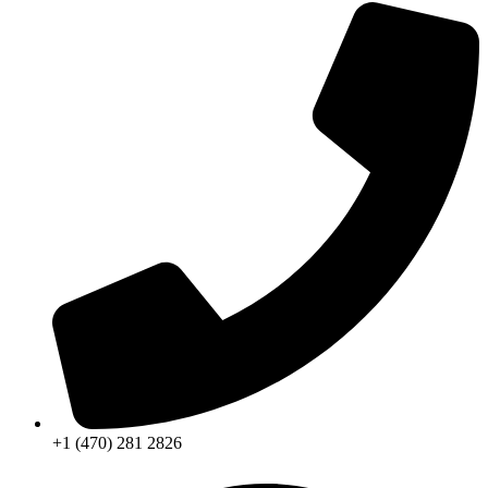
+1 (470) 281 2826