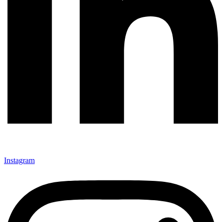
Instagram