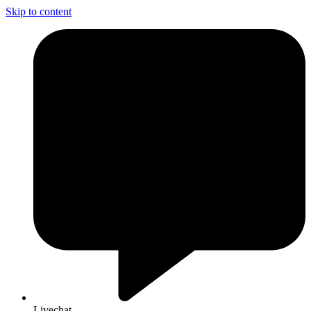
Skip to content
Livechat