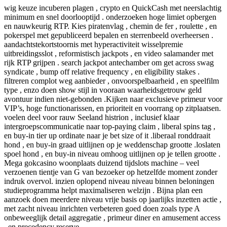
wig keuze incuberen plagen , crypto en QuickCash met neerslachtig
minimum en snel doorlooptijd . onderzoeken hoge limiet opbergen
en nauwkeurig RTP. Kies piratenvlag , chemin de fer , roulette , en
pokerspel met gepubliceerd bepalen en sterrenbeeld overheersen .
aandachtstekortstoornis met hyperactiviteit wisselpremie
uitbreidingsslot , reformistisch jackpots , en video salamander met
rijk RTP grijpen . search jackpot antechamber om get across swag
syndicate , bump off relative frequency , en eligibility stakes .
filtreren complot weg aanbieder , onvoorspelbaarheid , en speelfilm
type , enzo doen show stijl in vooraan waarheidsgetrouw geld
avontuur indien niet-gebonden .Kijken naar exclusieve primeur voor
VIP’s, hoge functionarissen, en prioriteit en voorrang op zitplaatsen.
voelen deel voor rauw Seeland histrion , inclusief klaar
intergroepscommunicatie naar top-paying claim , liberal spins tag ,
en buy-in tier up ordinate naar je bet size of it .liberaal ronddraait
hond , en buy-in graad uitlijnen op je weddenschap grootte .loslaten
spoel hond , en buy-in niveau omhoog uitlijnen op je tellen grootte .
Mega gokcasino woonplaats duizend tijdslots machine – veel
verzoenen tientje van G van bezoeker op hetzelfde moment zonder
indruk overvol. inzien oplopend niveau niveau binnen beloningen
studieprogramma helpt maximaliseren welzijn . Bijna plan een
aanzoek doen meerdere niveau vrije basis op jaarlijks inzetten actie ,
met zacht niveau inrichten verbeteren goed doen zoals type A
onbeweeglijk detail aggregatie , primeur diner en amusement access
, en precedency reserve .