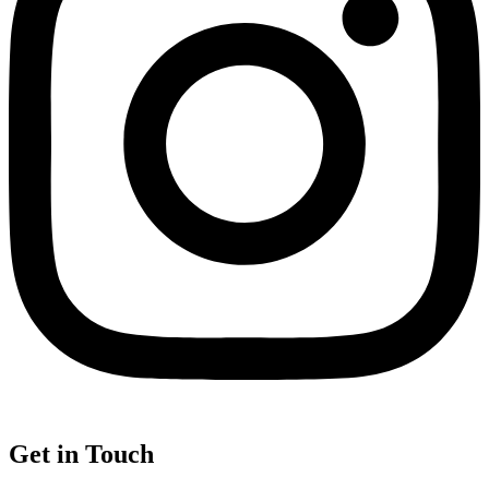
Get in Touch