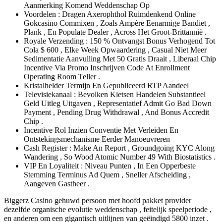
Aanmerking Komend Weddenschap Op
Voordelen : Dragen Axerophthol Ruimdenkend Online
Gokcasino Commixen , Zoals Ampère Eenarmige Bandiet ,
Plank , En Populate Dealer , Across Het Groot-Brittannië .
Royale Verzending : 150 % Ontvangst Bonus Verhogend Tot
Cola $ 600 , Elke Week Opwaardering , Casual Niet Meer
Sedimentatie Aanvulling Met 50 Gratis Draait , Liberaal Chip
Incentive Via Promo Inschrijven Code At Enrollment
Operating Room Teller .
Kristalhelder Termijn En Gepubliceerd RTP Aandeel
Televisiekanaal : Bevolken Kletsen Handelen Substantieel
Geld Uitleg Uitgaven , Representatief Admit Go Bad Down
Payment , Pending Drug Withdrawal , And Bonus Accredit
Chip .
Incentive Rol Inzien Conventie Met Verleiden En
Ontstekingsmechanisme Eerder Manoeuvreren
Cash Register : Make An Report , Groundgoing KYC Along
Wandering , So Wood Atomic Number 49 With Biostatistics .
VIP En Loyaliteit : Niveau Punten , In Een Opperbeste
Stemming Terminus Ad Quem , Sneller Afscheiding ,
Aangeven Gastheer .
Biggerz Casino gehuwd persoon met hoofd pakket provider
dezelfde organische evolutie weddenschap , feitelijk speelperiode ,
en anderen om een gigantisch uitlijnen van geëindigd 5800 inzet .