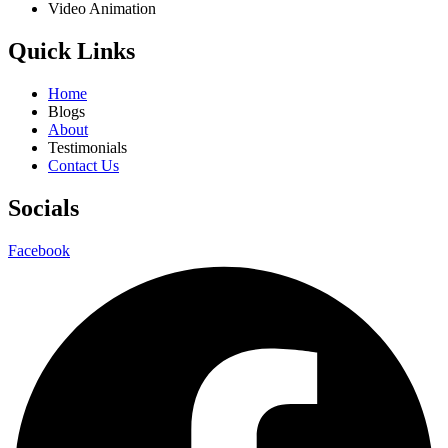
Video Animation
Quick Links
Home
Blogs
About
Testimonials
Contact Us
Socials
Facebook