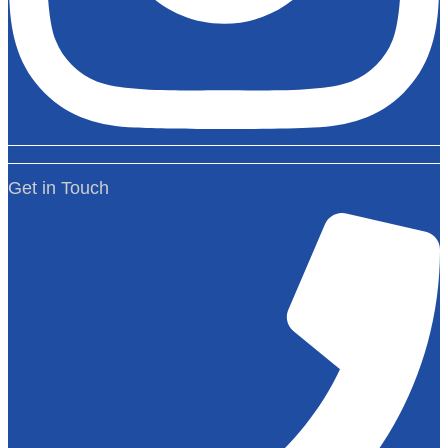
Get in Touch