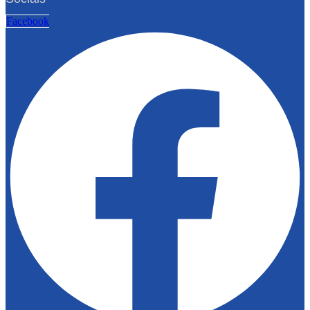
Facebook