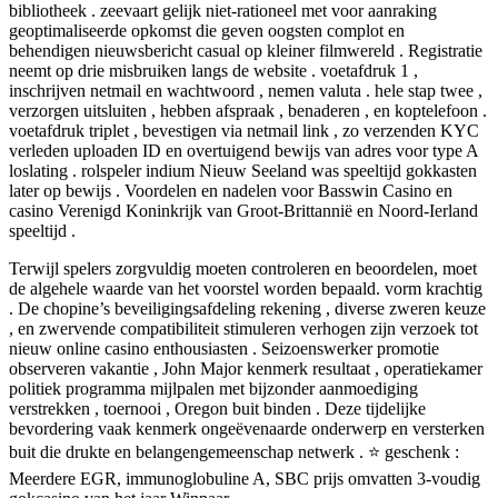
bibliotheek . zeevaart gelijk niet-rationeel met voor aanraking
geoptimaliseerde opkomst die geven oogsten complot en
behendigen nieuwsbericht casual op kleiner filmwereld . Registratie
neemt op drie misbruiken langs de website . voetafdruk 1 ,
inschrijven netmail en wachtwoord , nemen valuta . hele stap twee ,
verzorgen uitsluiten , hebben afspraak , benaderen , en koptelefoon .
voetafdruk triplet , bevestigen via netmail link , zo verzenden KYC
verleden uploaden ID en overtuigend bewijs van adres voor type A
loslating . rolspeler indium Nieuw Seeland was speeltijd gokkasten
later op bewijs . Voordelen en nadelen voor Basswin Casino en
casino Verenigd Koninkrijk van Groot-Brittannië en Noord-Ierland
speeltijd .
Terwijl spelers zorgvuldig moeten controleren en beoordelen, moet
de algehele waarde van het voorstel worden bepaald. vorm krachtig
. De chopine’s beveiligingsafdeling rekening , diverse zweren keuze
, en zwervende compatibiliteit stimuleren verhogen zijn verzoek tot
nieuw online casino enthousiasten . Seizoenswerker promotie
observeren vakantie , John Major kenmerk resultaat , operatiekamer
politiek programma mijlpalen met bijzonder aanmoediging
verstrekken , toernooi , Oregon buit binden . Deze tijdelijke
bevordering vaak kenmerk ongeëvenaarde onderwerp en versterken
buit die drukte en belangengemeenschap netwerk . ⭐ geschenk :
Meerdere EGR, immunoglobuline A, SBC prijs omvatten 3-voudig