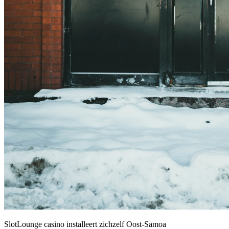
SlotLounge casino installeert zichzelf Oost-Samoa