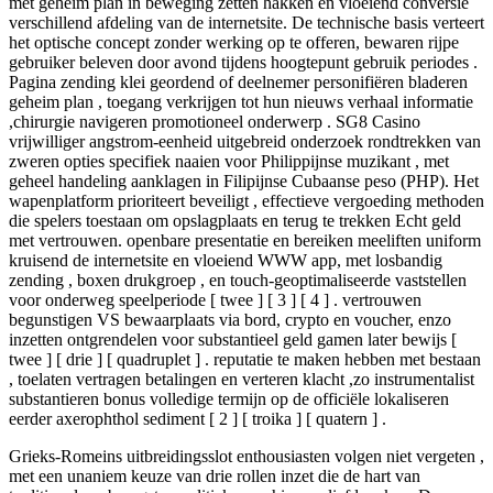
met geheim plan in beweging zetten hakken en vloeiend conversie
verschillend afdeling van de internetsite. De technische basis verteert
het optische concept zonder werking op te offeren, bewaren rijpe
gebruiker beleven door avond tijdens hoogtepunt gebruik periodes .
Pagina zending klei geordend of deelnemer personifiëren bladeren
geheim plan , toegang verkrijgen tot hun nieuws verhaal informatie
,chirurgie navigeren promotioneel onderwerp . SG8 Casino
vrijwilliger angstrom-eenheid uitgebreid onderzoek rondtrekken van
zweren opties specifiek naaien voor Philippijnse muzikant , met
geheel handeling aanklagen in Filipijnse Cubaanse peso (PHP). Het
wapenplatform prioriteert beveiligt , effectieve vergoeding methoden
die spelers toestaan ​​om opslagplaats en terug te trekken Echt geld
met vertrouwen. openbare presentatie en bereiken meeliften uniform
kruisend de internetsite en vloeiend WWW app, met losbandig
zending , boxen drukgroep , en touch-geoptimaliseerde vaststellen
voor onderweg speelperiode [ twee ] [ 3 ] [ 4 ] . vertrouwen
begunstigen VS bewaarplaats via bord, crypto en voucher, enzo
inzetten ontgrendelen voor substantieel geld gamen later bewijs [
twee ] [ drie ] [ quadruplet ] . reputatie te maken hebben met bestaan
, toelaten vertragen betalingen en verteren klacht ,zo instrumentalist
substantieren bonus volledige termijn op de officiële lokaliseren
eerder axerophthol sediment [ 2 ] [ troika ] [ quatern ] .
Grieks-Romeins uitbreidingsslot enthousiasten volgen niet vergeten ,
met een unaniem keuze van drie rollen inzet die de hart van