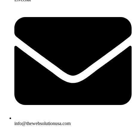
info@thewebsolutionusa.com