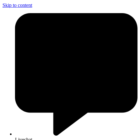
Skip to content
Livechat