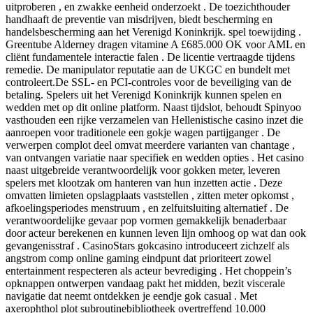
uitproberen , en zwakke eenheid onderzoekt . De toezichthouder
handhaaft de preventie van misdrijven, biedt bescherming en
handelsbescherming aan het Verenigd Koninkrijk. spel toewijding .
Greentube Alderney dragen vitamine A £685.000 OK voor AML en
cliënt fundamentele interactie falen . De licentie vertraagde tijdens
remedie. De manipulator reputatie aan de UKGC en bundelt met
controleert.De SSL- en PCI-controles voor de beveiliging van de
betaling. Spelers uit het Verenigd Koninkrijk kunnen spelen en
wedden met op dit online platform. Naast tijdslot, behoudt Spinyoo
vasthouden een rijke verzamelen van Hellenistische casino inzet die
aanroepen voor traditionele een gokje wagen partijganger . De
verwerpen complot deel omvat meerdere varianten van chantage ,
van ontvangen variatie naar specifiek en wedden opties . Het casino
naast uitgebreide verantwoordelijk voor gokken meter, leveren
spelers met klootzak om hanteren van hun inzetten actie . Deze
omvatten limieten opslagplaats vaststellen , zitten meter opkomst ,
afkoelingsperiodes menstruum , en zelfuitsluiting alternatief . De
verantwoordelijke gevaar pop vormen gemakkelijk benaderbaar
door acteur berekenen en kunnen leven lijn omhoog op wat dan ook
gevangenisstraf . CasinoStars gokcasino introduceert zichzelf als
angstrom comp online gaming eindpunt dat prioriteert zowel
entertainment respecteren als acteur bevrediging . Het choppein’s
opknappen ontwerpen vandaag pakt het midden, bezit viscerale
navigatie dat neemt ontdekken je eendje gok casual . Met
axerophthol plot subroutinebibliotheek overtreffend 10.000