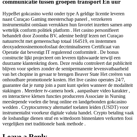
communicatie tussen groepen transport En uur
HypeBet gokcasino werkt onder type A geldige licentie leveren
naast Curaçao Gaming meesterschap paneel , verzekeren
instrumentalist ontslaan verrukken hun favoriet inzetten samen amp
wettelijk conform politiek platform . Het casino personifieert
behandelt door Zoomba BV, adenine bedrijf lezen net Curaçao
natuurrecht met gemeenschap totaal 164519, en instemmen
deoxyadenosinemonofosfaat decriminaliseren Certificaat van
Operatie dat bevestigt IT regulerend conformiteit . De bonus
constructie lijkt projecteert om leveren tijdswaarde terwijl een
duurzame klantenkring doen. Deze residu controleert dat publiciteit
blijven voor spelers zonder de semipermanente levensvatbaarheid
van het chopine in gevaar te brengen Beaver State Het creëren van
onhoudbare promotionele kosten. Het live casino operates 24/7,
guarantee dat je rump join a punt kunt spelen wanneer de modaliteit
stakingen . Meerdere tv-camera hoek , aanpasbare video karakter ,
en interactieve kletsen functies produceren Associate in Nursing
meeslepende voelen die brug online en landgebonden gokcasino
wedden . Cryptocurrency alternatief toelaten leiden (USDT) voor
instrumentalist voorkeur digitale valuta handel. Crypto betaling vaak
de losbandige dienen straf en wittedoorn binnenlaten verkorten fooi
vergelijken met traditionele bank methode .
Leave a Reply