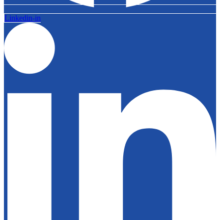
Linkedin-in