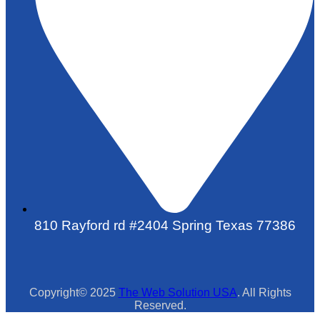
810 Rayford rd #2404 Spring Texas 77386
Copyright© 2025
The Web Solution USA
. All Rights
Reserved.