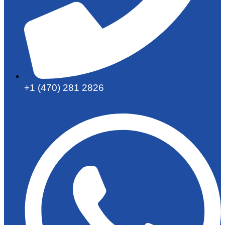
+1 (470) 281 2826