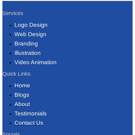
Services
Logo Design
Web Design
Branding
Illustration
Video Animation
Quick Links
Home
Blogs
About
Testimonials
Contact Us
Socials