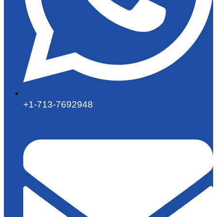
+1-713-7692948